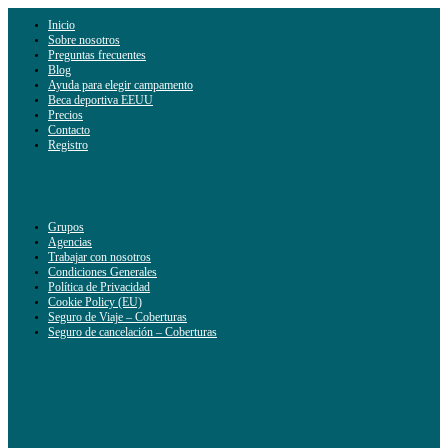
Inicio
Sobre nosotros
Preguntas frecuentes
Blog
Ayuda para elegir campamento
Beca deportiva EEUU
Precios
Contacto
Registro
Grupos
Agencias
Trabajar con nosotros
Condiciones Generales
Política de Privacidad
Cookie Policy (EU)
Seguro de Viaje – Coberturas
Seguro de cancelación – Coberturas