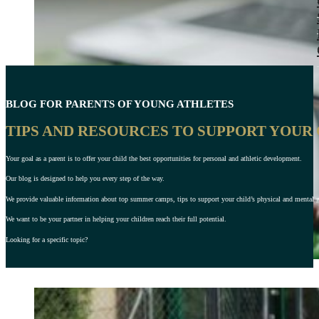
BLOG FOR PARENTS OF YOUNG ATHLETES
TIPS AND RESOURCES TO SUPPORT YOUR
Your goal as a parent is to offer your child the best opportunities for personal and athletic development.
Our blog is designed to help you every step of the way.
We provide valuable information about top summer camps, tips to support your child’s physical and mental gro
We want to be your partner in helping your children reach their full potential.
Looking for a specific topic?