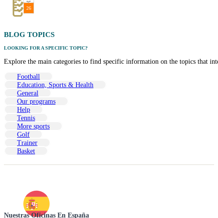
25
26
BLOG TOPICS
LOOKING FOR A SPECIFIC TOPIC?
Explore the main categories to find specific information on the topics that in
Football
Education, Sports & Health
General
Our programs
Help
Tennis
More sports
Golf
Trainer
Basket
Nuestras Oficinas En España