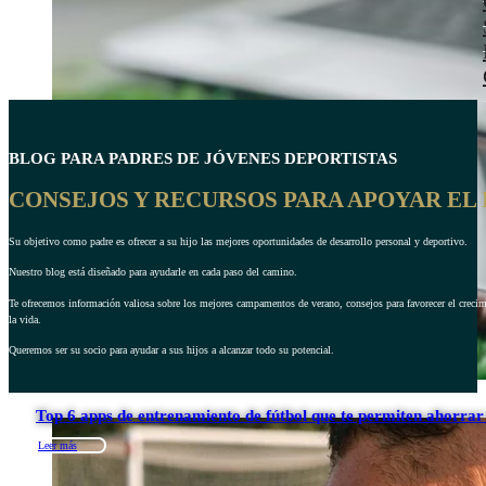
BLOG PARA PADRES DE JÓVENES DEPORTISTAS
CONSEJOS Y RECURSOS PARA APOYAR EL 
Su objetivo como padre es ofrecer a su hijo las mejores oportunidades de desarrollo personal y deportivo.
Nuestro blog está diseñado para ayudarle en cada paso del camino.
Te ofrecemos información valiosa sobre los mejores campamentos de verano, consejos para favorecer el crecimie
la vida.
Queremos ser su socio para ayudar a sus hijos a alcanzar todo su potencial.
Top 6 apps de entrenamiento de fútbol que te permiten ahorrar
Leer más