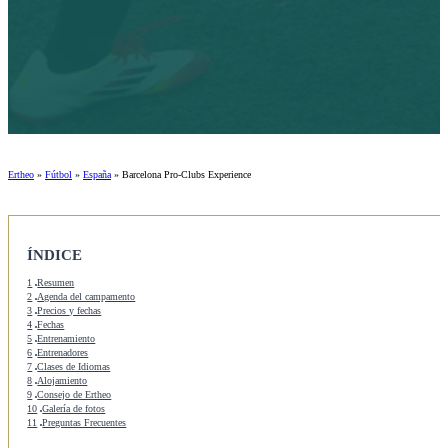
Ertheo
»
Fútbol
»
España
»
Barcelona Pro-Clubs Experience
ÍNDICE
1
Resumen
2
Agenda del campamento
3
Precios y fechas
4
Fechas
5
Entrenamiento
6
Entrenadores
7
Clases de Idiomas
8
Alojamiento
9
Consejo de Ertheo
10
Galería de fotos
11
Preguntas Frecuentes