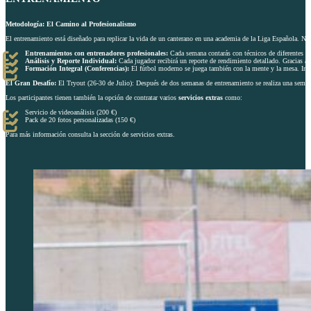
Metodología: El Camino al Profesionalismo
El entrenamiento está diseñado para replicar la vida de un canterano en una academia de la Liga Española. No 
Entrenamientos con entrenadores profesionales:
Cada semana contarás con técnicos de diferentes clu
Análisis y Reporte Individual:
Cada jugador recibirá un reporte de rendimiento detallado. Gracias a l
Formación Integral (Conferencias):
El fútbol moderno se juega también con la mente y la mesa. Incl
El Gran Desafío:
El Tryout (26-30 de Julio): Después de dos semanas de entrenamiento se realiza una semana
Los participantes tienen también la opción de contratar varios
servicios extras
como:
Servicio de videoanálisis (200 €)
Pack de 20 fotos personalizadas (150 €)
Para más información consulta la sección de servicios extras.