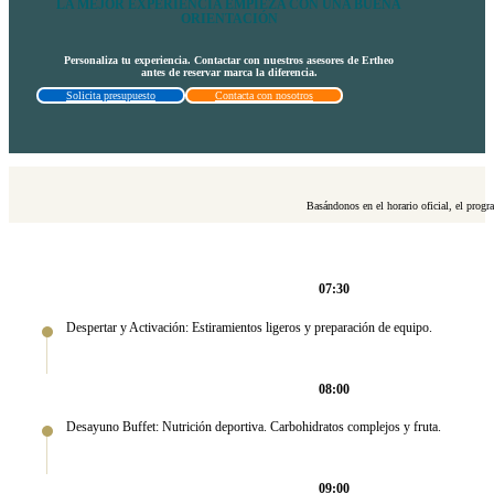
LA MEJOR EXPERIENCIA EMPIEZA CON UNA BUENA
ORIENTACIÓN
Personaliza tu experiencia. Contactar con nuestros asesores de Ertheo
antes de reservar marca la diferencia.
Solicita presupuesto
Contacta con nosotros
Basándonos en el horario oficial, el program
07:30
Despertar y Activación: Estiramientos ligeros y preparación de equipo.
08:00
Desayuno Buffet: Nutrición deportiva. Carbohidratos complejos y fruta.
09:00