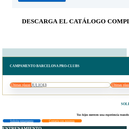
DESCARGA EL CATÁLOGO COMP
CAMPAMENTO BARCELONA PRO-CLUBS
JULIO
13
Últimas plazas
Últimas plaz
SOL
Tus hijos merecen una experiencia transfo
Solicita presupuesto
Contacta con nosotros
ENTRENAMIENTO