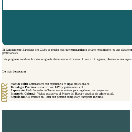
El Campamento Barcelona Pro-Clubs es mucho más que entrenamiento de alto rendimiento; es una plataforma de
profesionales.
Este programa combina la metodología de clubes como el Girona FC o el CD Leganés, ofreciendo una experien
Lo más destacado:
Staff de Élite:
Entrenadores con experiencia en ligas profesionales.
Tecnología Pro:
Análisis táctico con GPS y grabaciones VEO.
Exposición Real:
Jornadas de Tryout con ojeadores para jugadores con proyección.
Inmersión Cultural:
Visitas exclusivas al Museo del Barça y estadios de primer nivel.
Seguridad:
Alojamiento en Hotel con pensión completa y transporte incluido.