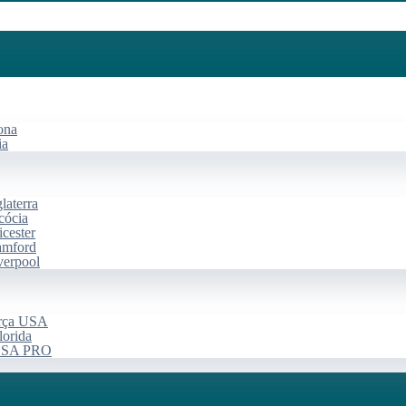
ona
ia
laterra
cócia
cester
amford
verpool
arça USA
lorida
 USA PRO