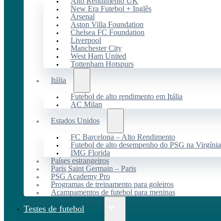
Alto Rendimento UK
New Era Futebol + Inglês
Arsenal
Aston Villa Foundation
Chelsea FC Foundation
Liverpool
Manchester City
West Ham United
Tottenham Hotspurs
Itália
Futebol de alto rendimento em Itália
AC Milan
Estados Unidos
FC Barcelona – Alto Rendimento
Futebol de alto desempenho do PSG na Virgínia
IMG Florida
Países estrangeiros
Paris Saint Germain – Paris
PSG Academy Pro
Programas de treinamento para goleiros
Acampamentos de futebol para meninas
Testes de futebol