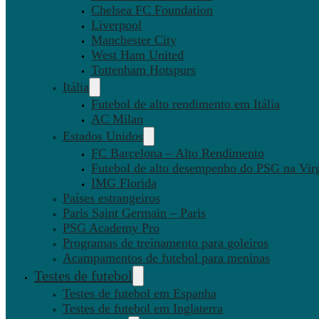
Chelsea FC Foundation
Liverpool
Manchester City
West Ham United
Tottenham Hotspurs
Itália
Futebol de alto rendimento em Itália
AC Milan
Estados Unidos
FC Barcelona – Alto Rendimento
Futebol de alto desempenho do PSG na Virg
IMG Florida
Países estrangeiros
Paris Saint Germain – Paris
PSG Academy Pro
Programas de treinamento para goleiros
Acampamentos de futebol para meninas
Testes de futebol
Testes de futebol em Espanha
Testes de futebol em Inglaterra