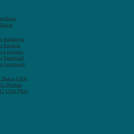
rcelona
lência
 Inglaterra
m Escócia
 Leicester
m Stamford
m Liverpool
FC Barça USA
MG Florida
 PSG USA PRO