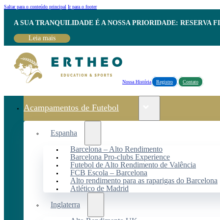
Saltar para o conteúdo principal
Ir para o footer
A SUA TRANQUILIDADE É A NOSSA PRIORIDADE: RESERVA 
Leia mais
Nossa História
Registro
Contato
Acampamentos de Futebol
Espanha
Barcelona – Alto Rendimento
Barcelona Pro-clubs Experience
Futebol de Alto Rendimento de Valência
FCB Escola – Barcelona
Alto rendimento para as raparigas do Barcelona
Atlético de Madrid
Inglaterra