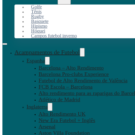
Golfe
Tênis
Rugby
Basquete
Hipismo
Hóquei
Campos futebol inverno
Acampamentos de Futebol
Espanha
Barcelona – Alto Rendimento
Barcelona Pro-clubs Experience
Futebol de Alto Rendimento de Valência
FCB Escola – Barcelona
Alto rendimento para as raparigas do Barce
Atlético de Madrid
Inglaterra
Alto Rendimento UK
New Era Futebol + Inglês
Arsenal
Aston Villa Foundation