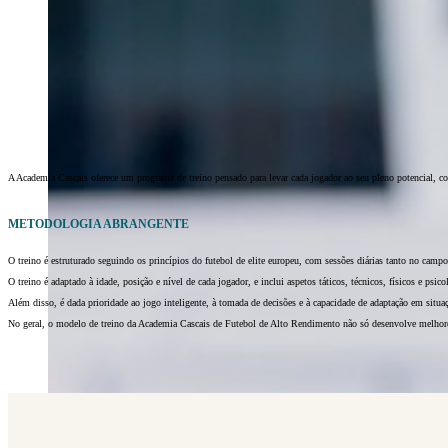
A Academia Cascais oferece um programa de treino pensado para levar cada jogador ao seu pleno potencial, c
METODOLOGIA ABRANGENTE
O treino é estruturado seguindo os princípios do futebol de elite europeu, com sessões diárias tanto no camp
O treino é adaptado à idade, posição e nível de cada jogador, e inclui aspetos táticos, técnicos, físicos e psico
Além disso, é dada prioridade ao jogo inteligente, à tomada de decisões e à capacidade de adaptação em situaç
No geral, o modelo de treino da Academia Cascais de Futebol de Alto Rendimento não só desenvolve melhores