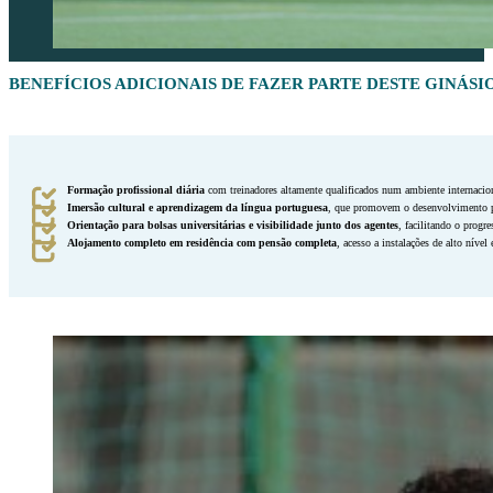
BENEFÍCIOS ADICIONAIS DE FAZER PARTE DESTE GINÁSI
Formação profissional diária
com treinadores altamente qualificados num ambiente internacio
Imersão cultural e aprendizagem da língua portuguesa
, que promovem o desenvolvimento pe
Orientação para bolsas universitárias e visibilidade junto dos agentes
, facilitando o progr
Alojamento completo em residência com pensão completa
, acesso a instalações de alto níve