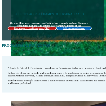
SOLICITE ACONSELHAMENTO PERSONALIZADO
Os seus filhos merecem uma experiência segura e transformadora. Os nossos
consultores avaliam cada detalhe para garantir a melhor opção.
Descarregue o dossiê completo (PDF)
Solicitar teste de acesso
PROGRAMAS EDUCATIVOS
A Escola de Futebol de Cascais oferece aos alunos de formação em futebol uma experiência educativa ab
Embora não ofereça um currículo académico formal como o de um diploma do ensino secundário ou do e
desenvolvimento individual, visando promover a disciplina, a responsabilidade e a convivência internac
Também oferece orientação sobre o acesso a bolsas de estudo universitárias, especialmente nos Estados
académico e profissional.