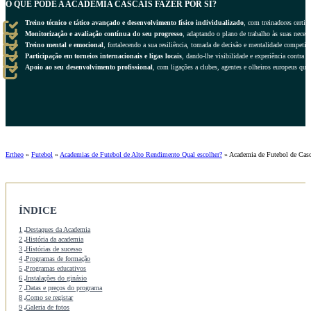
O QUE PODE A ACADEMIA CASCAIS FAZER POR SI?
Treino técnico e tático avançado e desenvolvimento físico individualizado
, com treinadores certif
Monitorização e avaliação contínua do seu progresso
, adaptando o plano de trabalho às suas necess
Treino mental e emocional
, fortalecendo a sua resiliência, tomada de decisão e mentalidade competit
Participação em torneios internacionais e ligas locais
, dando-lhe visibilidade e experiência contra ad
Apoio ao seu desenvolvimento profissional
, com ligações a clubes, agentes e olheiros europeus que 
Ertheo
»
Futebol
»
Academias de Futebol de Alto Rendimento Qual escolher?
»
Academia de Futebol de Casc
ÍNDICE
1
Destaques da Academia
2
História da academia
3
Histórias de sucesso
4
Programas de formação
5
Programas educativos
6
Instalações do ginásio
7
Datas e preços do programa
8
Como se registar
9
Galeria de fotos