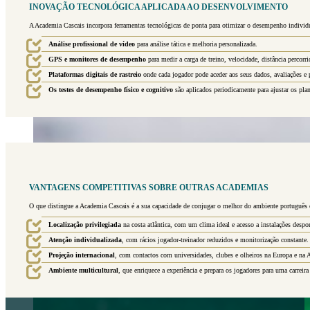
INOVAÇÃO TECNOLÓGICA APLICADA AO DESENVOLVIMENTO
A Academia Cascais incorpora ferramentas tecnológicas de ponta para otimizar o desempenho individua
Análise profissional de vídeo
para análise tática e melhoria personalizada.
GPS e monitores de desempenho
para medir a carga de treino, velocidade, distância percorri
Plataformas digitais de rastreio
onde cada jogador pode aceder aos seus dados, avaliações e 
Os testes de desempenho físico e cognitivo
são aplicados periodicamente para ajustar os plan
VANTAGENS COMPETITIVAS SOBRE OUTRAS ACADEMIAS
O que distingue a Academia Cascais é a sua capacidade de conjugar o melhor do ambiente português 
Localização privilegiada
na costa atlântica, com um clima ideal e acesso a instalações despor
Atenção individualizada
, com rácios jogador-treinador reduzidos e monitorização constante.
Projeção internacional
, com contactos com universidades, clubes e olheiros na Europa e na 
Ambiente multicultural
, que enriquece a experiência e prepara os jogadores para uma carreira