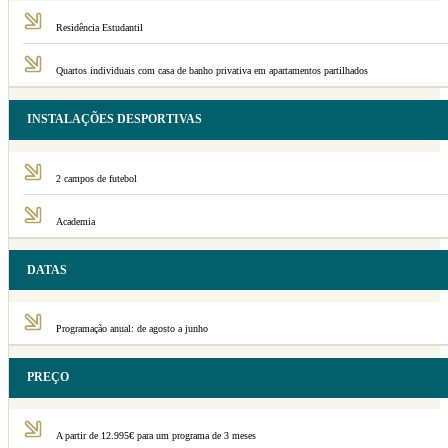
Residência Estudantil
Quartos individuais com casa de banho privativa em apartamentos partilhados
INSTALAÇÕES DESPORTIVAS
2 campos de futebol
Academia
DATAS
Programação anual: de agosto a junho
PREÇO
A partir de 12.995€ para um programa de 3 meses