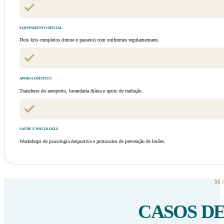
EQUIPAMENTO OFICIAL
Dois kits completos (treino e passeio) com uniformes regulamentares.
APOIO LOGÍSTICO
Transferes do aeroporto, lavandaria diária e apoio de tradução.
SAÚDE E PSICOLOGIA
Workshops de psicologia desportiva e protocolos de prevenção de lesões.
M
CASOS D