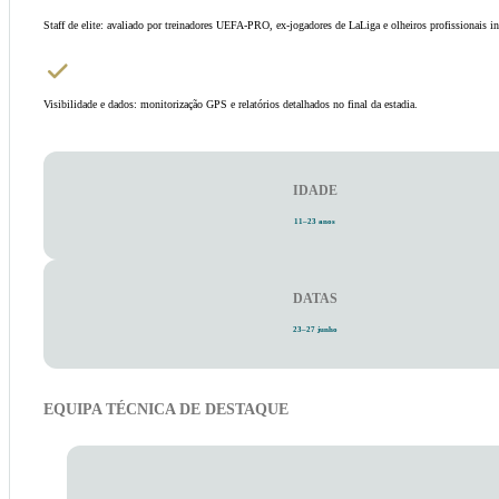
Staff de elite: avaliado por treinadores UEFA-PRO, ex-jogadores de LaLiga e olheiros profissionais in
Visibilidade e dados: monitorização GPS e relatórios detalhados no final da estadia.
IDADE
11–23 anos
DATAS
23–27 junho
EQUIPA TÉCNICA DE DESTAQUE