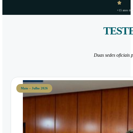
+15 anos de e
TESTE
Duas sedes oficiais p
Maio – Julho 2026