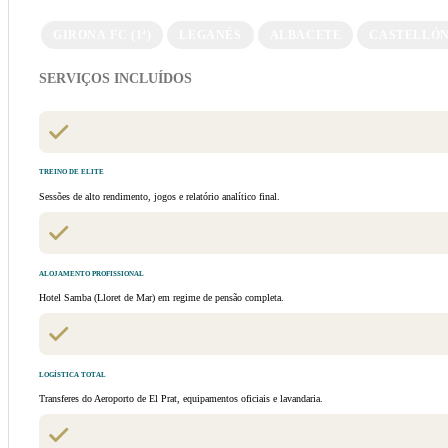
GIRONA FC (1ª)
LEGANÉS
ALBACETE
CASTELLÓ
SERVIÇOS INCLUÍDOS
TREINO DE ELITE
Sessões de alto rendimento, jogos e relatório analítico final.
ALOJAMENTO PROFISSIONAL
Hotel Samba (Lloret de Mar) em regime de pensão completa.
LOGÍSTICA TOTAL
Transferes do Aeroporto de El Prat, equipamentos oficiais e lavandaria.