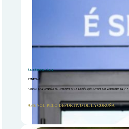
Papa Samsou Niang
SENEGAL
Assinou pela formação do Deportivo de La Coruña após ser um dos vencedores da 14.ª 
ASSINOU PELO DEPORTIVO DE LA CORUÑA