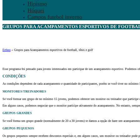
Hipismo
Hóquei
Campos futebol inverno
GRUPOS PARA ACAMPAMENTOS ESPORTIVOS DE FOOTBALL,
Ertheo
»
Grupos para Acampamentos esportivos de football, tênis e golf
Esse programa foi pensado para jovens interessados em participar de um acampamento esportivo. Podemos of
CONDIÇÕES
As condições dependem de cada acampamento e quantidade de participantes, porém se você tiver no mínimo 5 j
MONITORES/TREINADORES
Se você formar um grupo de no mínimo 15 jovens, podemos oferecer um monitor ou treinador que participe 
Em alguns casos, podemos negociar que o monitor participe ativamente do acampamento. No entanto, sempre
GRUPOS GRANDES
Se você forma um grupo grande (normalmente de 20 a 30 jovens) te damos a opção de fazer um acampamento 
GRUPOS PEQUENOS
Os grupos pequenos sempre recebem descontos especiais e, em alguns casos, um monitor ou treinador pode par