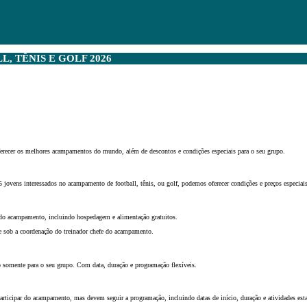
 TÊNIS E GOLF 2026
erecer os melhores acampamentos do mundo, além de descontos e condições especiais para o seu grupo.
ovens interessados no acampamento de football, tênis, ou golf, podemos oferecer condições e preços especiais
do acampamento, incluindo hospedagem e alimentação gratuitos.
 sob a coordenação do treinador chefe do acampamento.
somente para o seu grupo. Com data, duração e programação flexíveis.
ticipar do acampamento, mas devem seguir a programação, incluindo datas de início, duração e atividades esta