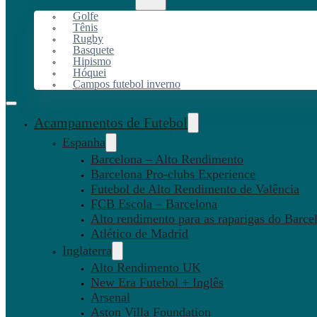
Golfe
Tênis
Rugby
Basquete
Hipismo
Hóquei
Campos futebol inverno
Acampamentos de Futebol
Espanha
Barcelona – Alto Rendimento
Barcelona Pro-clubs Experience
Futebol de Alto Rendimento de Valência
FCB Escola – Barcelona
Alto rendimento para as raparigas do Barce
Atlético de Madrid
Inglaterra
Alto Rendimento UK
New Era Futebol + Inglês
Arsenal
Aston Villa Foundation