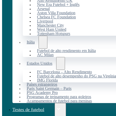
Alto Rendimento UK
New Era Futebol + Inglês
Arsenal
Aston Villa Foundation
Chelsea FC Foundation
Liverpool
Manchester City
West Ham United
Tottenham Hotspurs
Itália
Futebol de alto rendimento em Itália
AC Milan
Estados Unidos
FC Barcelona – Alto Rendimento
Futebol de alto desempenho do PSG na Virgínia
IMG Florida
Países estrangeiros
Paris Saint Germain – Paris
PSG Academy Pro
Programas de treinamento para goleiros
Acampamentos de futebol para meninas
Testes de futebol