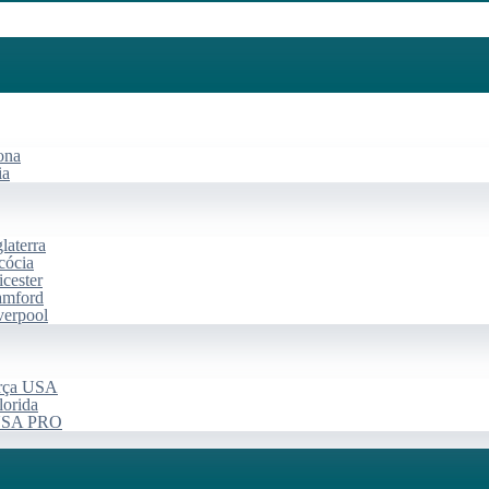
ona
ia
laterra
cócia
cester
amford
verpool
arça USA
lorida
 USA PRO