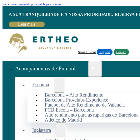
Saltar para o conteúdo principal
Ir para o footer
A SUA TRANQUILIDADE É A NOSSA PRIORIDADE: RESERVA 
Leia mais
Nossa História
Registro
Contato
Acampamentos de Futebol
Espanha
Barcelona – Alto Rendimento
Barcelona Pro-clubs Experience
Futebol de Alto Rendimento de Valência
FCB Escola – Barcelona
Alto rendimento para as raparigas do Barcelona
Atlético de Madrid
Inglaterra