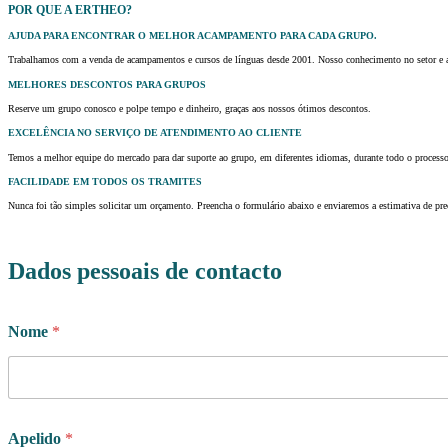
POR QUE A ERTHEO?
AJUDA PARA ENCONTRAR O MELHOR ACAMPAMENTO PARA CADA GRUPO.
Trabalhamos com a venda de acampamentos e cursos de línguas desde 2001. Nosso conhecimento no setor e
MELHORES DESCONTOS PARA GRUPOS
Reserve um grupo conosco e polpe tempo e dinheiro, graças aos nossos ótimos descontos.
EXCELÊNCIA NO SERVIÇO DE ATENDIMENTO AO CLIENTE
Temos a melhor equipe do mercado para dar suporte ao grupo, em diferentes idiomas, durante todo o processo
FACILIDADE EM TODOS OS TRAMITES
Nunca foi tão simples solicitar um orçamento. Preencha o formulário abaixo e enviaremos a estimativa de pr
Dados pessoais de contacto
i
Nome
*
n
v
e
s
t
i
Apelido
*