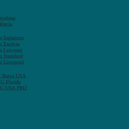
rcelona
lência
 Inglaterra
m Escócia
 Leicester
m Stamford
m Liverpool
FC Barça USA
MG Florida
 PSG USA PRO