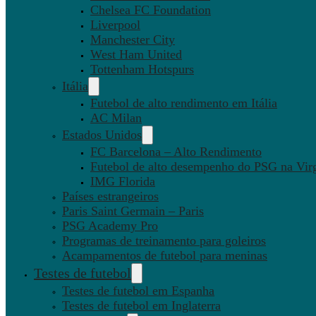
Chelsea FC Foundation
Liverpool
Manchester City
West Ham United
Tottenham Hotspurs
Itália
Futebol de alto rendimento em Itália
AC Milan
Estados Unidos
FC Barcelona – Alto Rendimento
Futebol de alto desempenho do PSG na Virg
IMG Florida
Países estrangeiros
Paris Saint Germain – Paris
PSG Academy Pro
Programas de treinamento para goleiros
Acampamentos de futebol para meninas
Testes de futebol
Testes de futebol em Espanha
Testes de futebol em Inglaterra