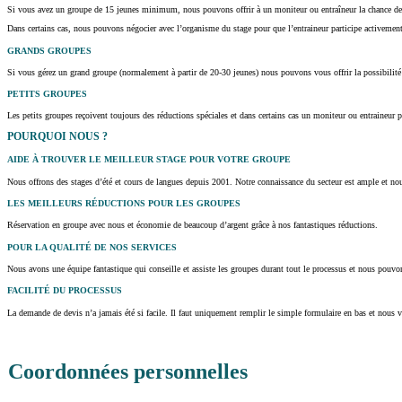
Si vous avez un groupe de 15 jeunes minimum, nous pouvons offrir à un moniteur ou entraîneur la chance de p
Dans certains cas, nous pouvons négocier avec l’organisme du stage pour que l’entraineur participe activement 
GRANDS GROUPES
Si vous gérez un grand groupe (normalement à partir de 20-30 jeunes) nous pouvons vous offrir la possibilité 
PETITS GROUPES
Les petits groupes reçoivent toujours des réductions spéciales et dans certains cas un moniteur ou entraineur pe
POURQUOI NOUS ?
AIDE À TROUVER LE MEILLEUR STAGE POUR VOTRE GROUPE
Nous offrons des stages d’été et cours de langues depuis 2001. Notre connaissance du secteur est ample et no
LES MEILLEURS RÉDUCTIONS POUR LES GROUPES
Réservation en groupe avec nous et économie de beaucoup d’argent grâce à nos fantastiques réductions.
POUR LA QUALITÉ DE NOS SERVICES
Nous avons une équipe fantastique qui conseille et assiste les groupes durant tout le processus et nous pouvon
FACILITÉ DU PROCESSUS
La demande de devis n’a jamais été si facile. Il faut uniquement remplir le simple formulaire en bas et nous
*
f
Coordonnées personnelles
a
m