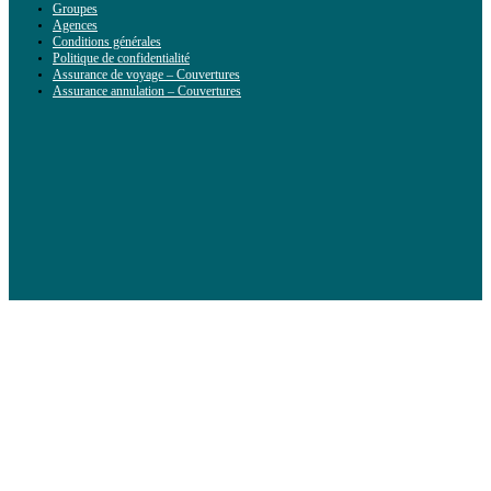
Groupes
Agences
Conditions générales
Politique de confidentialité
Assurance de voyage – Couvertures
Assurance annulation – Couvertures