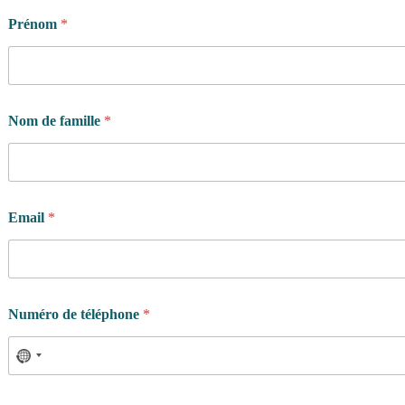
i
Prénom
*
l
l
e
i
n
v
Nom de famille
*
e
s
t
i
r
Email
*
Numéro de téléphone
*