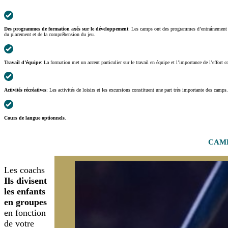
Des programmes de formation axés sur le développement
: Les camps ont des programmes d’entraînement qu
du placement et de la compréhension du jeu.
Travail d’équipe
: La formation met un accent particulier sur le travail en équipe et l’importance de l’effort 
Activités récréatives
: Les activités de loisirs et les excursions constituent une part très importante des camp
Cours de langue optionnels
.
CAMP
Les coachs
Ils divisent
les enfants
en groupes
en fonction
de votre