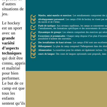
d’autres
situations de
ASPECTS CLÉS DES CAMPS D’ÉTÉ DE HOCKEY RÉCRÉATIF.
jeu.
Matchs, mini-matchs et exercices
: Les entraînements comportent des je
développement personnel
: Les camps d’été de hockey ne visent pas se
du succès et de l’échec.
Le hockey
Parle de tactique
: Aux niveaux supérieurs, les camps se concentrent sur
est un sport
l’entraînement, des formations spécifiques et des mouvements de couvertu
avec un
Dynamique de groupe
: Les séances comportent des exercices qui nécess
Excursions et promenades
: Chaque camp dispose d’un plan d’excursions
grande
possibilité d’acheter des souvenirs.
variété
Des installations de haut niveau
: Les camps d’été sont une excellente
Hébergement
: Le plan du camp comprend l’hébergement dans des réside
d’aspects
Alimentation
: La nourriture pour les enfants est également incluse. Un 
techniques
cours de langue
: Des cours de langues optionnels sont proposés, dans 
qui doit être
connu, appris
et maîtrisé
pour bien
performer.
Le but de ce
camp est que
tous les
enfants
sentent qu’ils