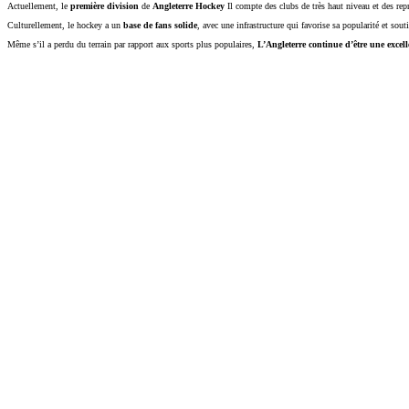
Actuellement, le
première division
de
Angleterre Hockey
Il compte des clubs de très haut niveau et des re
Culturellement, le hockey a un
base de fans solide
, avec une infrastructure qui favorise sa popularité et sou
Même s’il a perdu du terrain par rapport aux sports plus populaires,
L’Angleterre continue d’être une excell