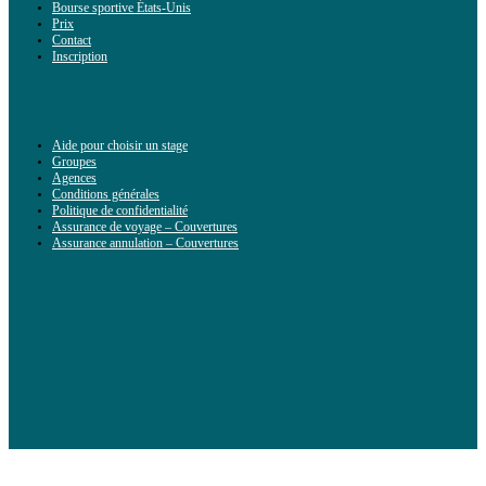
Bourse sportive États-Unis
Prix
Contact
Inscription
Aide pour choisir un stage
Groupes
Agences
Conditions générales
Politique de confidentialité
Assurance de voyage – Couvertures
Assurance annulation – Couvertures