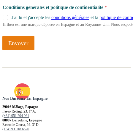
P
Conditions générales et politique de confidentialité
*
r
é
J'ai lu et j'accepte les
conditions générales
et la
politique de confi
n
Ertheo est une marque déposée en Espagne et au Royaume-Uni. Nous respecto
o
m
l
'
Envoyer
o
b
j
e
c
t
i
f
Nos Bureaux En Espagne
29016 Málaga, Espagne
Paseo Reding, 23. 1º A.
(+34) 951 204 061
08007 Barcelone, Espagne
Paseo de Gracia, 54. 3º D.
(+34) 93 018 6626