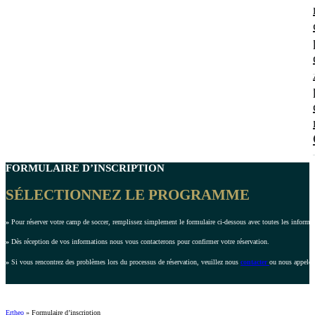
FORMULAIRE D’INSCRIPTION
SÉLECTIONNEZ LE PROGRAMME
»
Pour réserver votre camp de soccer, remplissez simplement le formulaire ci-dessous avec toutes les inform
»
Dès réception de vos informations nous vous contacterons pour confirmer votre réservation.
»
Si vous rencontrez des problèmes lors du processus de réservation, veuillez nous
contacter
ou nous appeler
Ertheo
»
Formulaire d’inscription