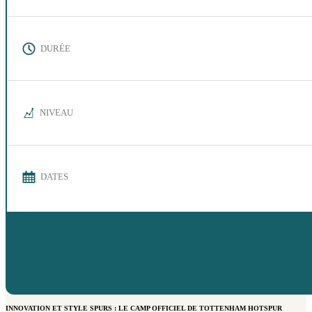
DURÉE
NIVEAU
DATES
INNOVATION ET STYLE SPURS : LE CAMP OFFICIEL DE TOTTENHAM HOTSPUR