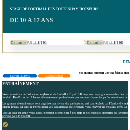
STAGE DE FOOTBALL DES TOTTENHAM HOTSPURS
DE 10 À 17 ANS
JUILLET
JUILLET
01
08
Disponible
Disponible
DEM
Vos enfants méritent une expérience sûre 
Obtenir un devis
Contactez-nous
ENTRAÎNEMENT
Vivez le meilleur de l’éducation anglaise et du football à Royal Holloway avec le programme exclusif en coll
football. Bénéficiez de 12 heures d’entraînement professionnel par semaine dispensées par les entraîneurs 
Les groupes d’entraînement sont organisés par niveau des participants, qui sont évalués par l’équipe d’entr
chaque joueur. En plus de perfectionner vos compétences sur le terrain, vous recevrez des sessions axées sur la
Tout au long du stage, vous aurez l’occasion de participer à des défis et des exercices interactifs qui favorise
passion pour le football.