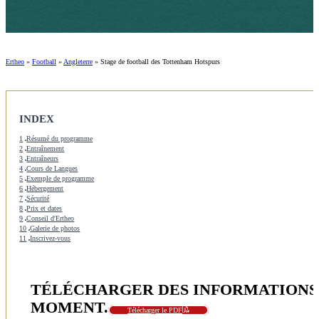
Ertheo
»
Football
»
Angleterre
»
Stage de football des Tottenham Hotspurs
INDEX
1
Résumé du programme
2
Entraînement
3
Entraîneurs
4
Cours de Langues
5
Exemple de programme
6
Hébergement
7
Sécurité
8
Prix et dates
9
Conseil d'Ertheo
10
Galerie de photos
11
Inscrivez-vous
TÉLÉCHARGER DES INFORMATIONS 
MOMENT.
Télécharger le PDF