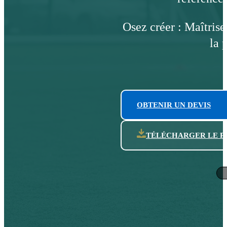
Osez créer : Maîtrise
la 
OBTENIR UN DEVIS
TÉLÉCHARGER LE P