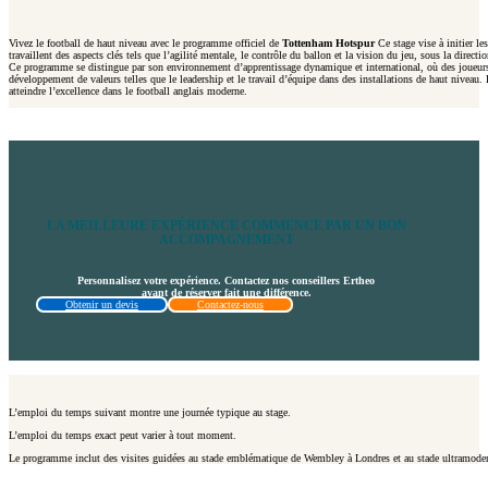
Vivez le football de haut niveau avec le programme officiel de
Tottenham Hotspur
Ce stage vise à initier le
travaillent des aspects clés tels que l’agilité mentale, le contrôle du ballon et la vision du jeu, sous la direc
Ce programme se distingue par son environnement d’apprentissage dynamique et international, où des joueurs d
développement de valeurs telles que le leadership et le travail d’équipe dans des installations de haut niveau
atteindre l’excellence dans le football anglais moderne.
LA MEILLEURE EXPÉRIENCE COMMENCE PAR UN BON
ACCOMPAGNEMENT
Personnalisez votre expérience. Contactez nos conseillers Ertheo
avant de réserver fait une différence.
Obtenir un devis
Contactez-nous
L’emploi du temps suivant montre une journée typique au stage.
L’emploi du temps exact peut varier à tout moment.
Le programme inclut des visites guidées au stade emblématique de Wembley à Londres et au stade ultramoder