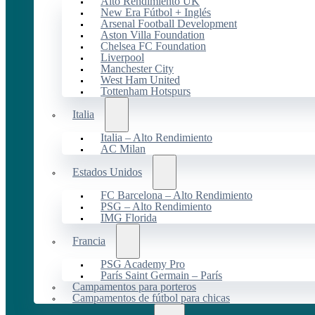
Alto Rendimiento UK
New Era Fútbol + Inglés
Arsenal Football Development
Aston Villa Foundation
Chelsea FC Foundation
Liverpool
Manchester City
West Ham United
Tottenham Hotspurs
Italia
Italia – Alto Rendimiento
AC Milan
Estados Unidos
FC Barcelona – Alto Rendimiento
PSG – Alto Rendimiento
IMG Florida
Francia
PSG Academy Pro
París Saint Germain – París
Campamentos para porteros
Campamentos de fútbol para chicas