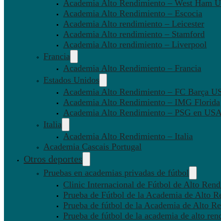
Academia Alto Rendimiento – West Ham U
Academia Alto Rendimiento – Escocia
Academia Alto rendimiento – Leicester
Academia Alto rendimiento – Stamford
Academia Alto rendimiento – Liverpool
Francia
Academia Alto Rendimiento – Francia
Estados Unidos
Academia Alto Rendimiento – FC Barça U
Academia Alto Rendimiento – IMG Florida
Academia Alto Rendimiento – PSG en US
Italia
Academia Alto Rendimiento – Italia
Academia Cascais Portugal
Otros deportes
Pruebas en academias privadas de fútbol
Clinic Internacional de Fútbol de Alto Ren
Prueba de Fútbol de la Academia de Alto R
Prueba de fútbol de la Academia de Alto Re
Prueba de fútbol de la academia de alto ren