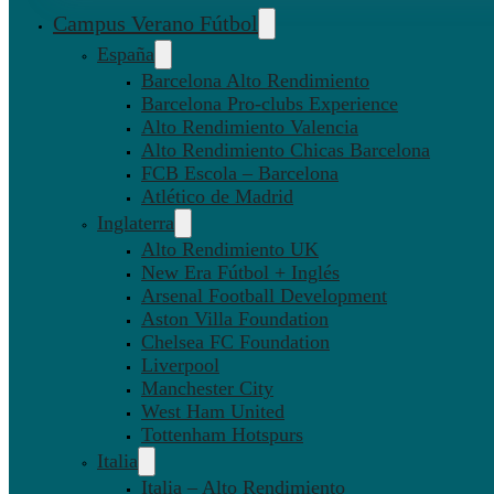
Campus Verano Fútbol
España
Barcelona Alto Rendimiento
Barcelona Pro-clubs Experience
Alto Rendimiento Valencia
Alto Rendimiento Chicas Barcelona
FCB Escola – Barcelona
Atlético de Madrid
Inglaterra
Alto Rendimiento UK
New Era Fútbol + Inglés
Arsenal Football Development
Aston Villa Foundation
Chelsea FC Foundation
Liverpool
Manchester City
West Ham United
Tottenham Hotspurs
Italia
Italia – Alto Rendimiento