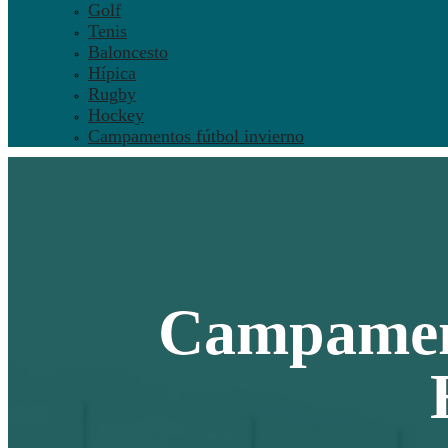
Golf
Tenis
Baloncesto
Hípica
Rugby
Hockey
Campamentos fútbol invierno
Campament