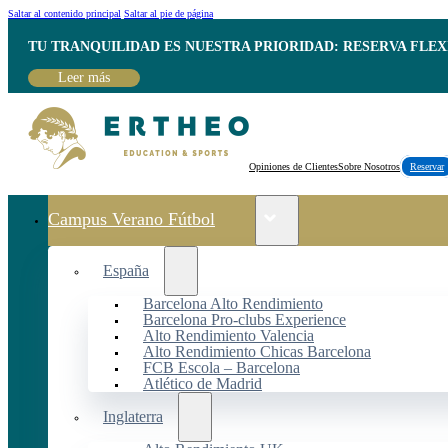
Saltar al contenido principal
Saltar al pie de página
TU TRANQUILIDAD ES NUESTRA PRIORIDAD: RESERVA FLEX
Leer más
Opiniones de Clientes
Sobre Nosotros
Reservar
Campus Verano Fútbol
España
Barcelona Alto Rendimiento
Barcelona Pro-clubs Experience
Alto Rendimiento Valencia
Alto Rendimiento Chicas Barcelona
FCB Escola – Barcelona
Atlético de Madrid
Inglaterra