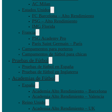
AC Milan
Estados Unidos
FC Barcelona – Alto Rendimiento
PSG – Alto Rendimiento
IMG Florida
Francia
PSG Academy Pro
París Saint Germain – París
Campamentos para porteros
Campamentos de fútbol para chicas
Pruebas de Fútbol
Pruebas de fútbol en España
Pruebas de fútbol en Inglaterra
Academias de Fútbol
España
Academia Alto Rendimiento – Barcelona
Academia Alto Rendimiento – Valencia
Reino Unido
Academia Alto Rendimiento – UK