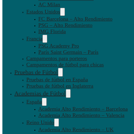
AC Milan
Estados Unidos
FC Barcelona – Alto Rendimiento
PSG – Alto Rendimiento
IMG Florida
Francia
PSG Academy Pro
París Saint Germain – París
Campamentos para porteros
Campamentos de fútbol para chicas
Pruebas de Fútbol
Pruebas de fútbol en España
Pruebas de fútbol en Inglaterra
Academias de Fútbol
España
Academia Alto Rendimiento – Barcelona
Academia Alto Rendimiento – Valencia
Reino Unido
Academia Alto Rendimiento – UK