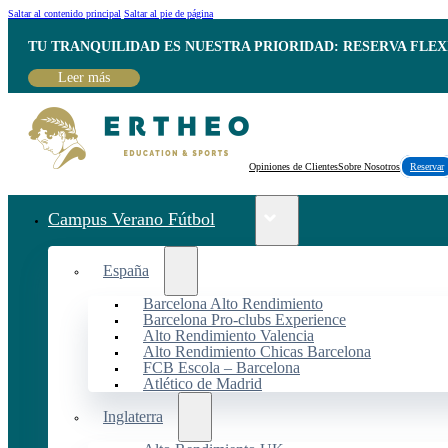
Saltar al contenido principal
Saltar al pie de página
TU TRANQUILIDAD ES NUESTRA PRIORIDAD: RESERVA FLEX
Leer más
Opiniones de Clientes
Sobre Nosotros
Reservar
Campus Verano Fútbol
España
Barcelona Alto Rendimiento
Barcelona Pro-clubs Experience
Alto Rendimiento Valencia
Alto Rendimiento Chicas Barcelona
FCB Escola – Barcelona
Atlético de Madrid
Inglaterra