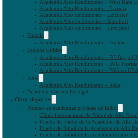
Academia Alto Rendimiento – West Ham U
Academia Alto Rendimiento – Escocia
Academia Alto rendimiento – Leicester
Academia Alto rendimiento – Stamford
Academia Alto rendimiento – Liverpool
Francia
Academia Alto Rendimiento – Francia
Estados Unidos
Academia Alto Rendimiento – FC Barça U
Academia Alto Rendimiento – IMG Florida
Academia Alto Rendimiento – PSG en US
Italia
Academia Alto Rendimiento – Italia
Academia Cascais Portugal
Otros deportes
Pruebas en academias privadas de fútbol
Clinic Internacional de Fútbol de Alto Ren
Prueba de Fútbol de la Academia de Alto R
Prueba de fútbol de la Academia de Alto Re
Prueba de fútbol de la academia de alto ren