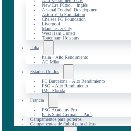
Alto Rendimiento UK
New Era Fútbol + Inglés
Arsenal Football Development
Aston Villa Foundation
Chelsea FC Foundation
Liverpool
Manchester City
West Ham United
Tottenham Hotspurs
Italia
Italia – Alto Rendimiento
AC Milan
Estados Unidos
FC Barcelona – Alto Rendimiento
PSG – Alto Rendimiento
IMG Florida
Francia
PSG Academy Pro
París Saint Germain – París
Campamentos para porteros
Campamentos de fútbol para chicas