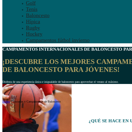
Golf
Tenis
Baloncesto
Hípica
Rugby
Hockey
Campamentos fútbol invierno
CAMPAMENTOS INTERNACIONALES DE
BALONCESTO PAR
¡DESCUBRE LOS MEJORES CAMPAM
DE BALONCESTO PARA JÓVENES!
Disfruta de una experiencia única e inigualable de baloncesto para aprovechar el verano al máximo.
Ertheo
»
Escuelas y Campamentos de Baloncesto
¿QUÉ SE HACE EN