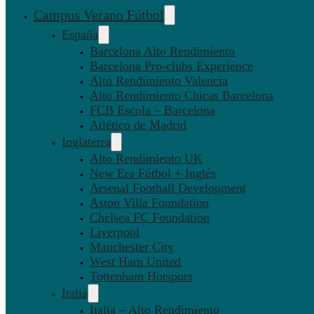
Campus Verano Fútbol
España
Barcelona Alto Rendimiento
Barcelona Pro-clubs Experience
Alto Rendimiento Valencia
Alto Rendimiento Chicas Barcelona
FCB Escola – Barcelona
Atlético de Madrid
Inglaterra
Alto Rendimiento UK
New Era Fútbol + Inglés
Arsenal Football Development
Aston Villa Foundation
Chelsea FC Foundation
Liverpool
Manchester City
West Ham United
Tottenham Hotspurs
Italia
Italia – Alto Rendimiento