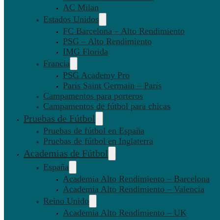
AC Milan
Estados Unidos
FC Barcelona – Alto Rendimiento
PSG – Alto Rendimiento
IMG Florida
Francia
PSG Academy Pro
París Saint Germain – París
Campamentos para porteros
Campamentos de fútbol para chicas
Pruebas de Fútbol
Pruebas de fútbol en España
Pruebas de fútbol en Inglaterra
Academias de Fútbol
España
Academia Alto Rendimiento – Barcelona
Academia Alto Rendimiento – Valencia
Reino Unido
Academia Alto Rendimiento – UK