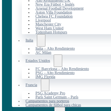
Alto Rendimiento UK
New Era Fútbol + Inglés
Arsenal Football Development
Aston Villa Foundation
Chelsea FC Foundation
Liverpool
Manchester City
West Ham United
Tottenham Hotspurs
Italia
Italia – Alto Rendimiento
AC Milan
Estados Unidos
FC Barcelona – Alto Rendimiento
PSG – Alto Rendimiento
IMG Florida
Francia
PSG Academy Pro
París Saint Germain – París
Campamentos para porteros
Campamentos de fútbol para chicas