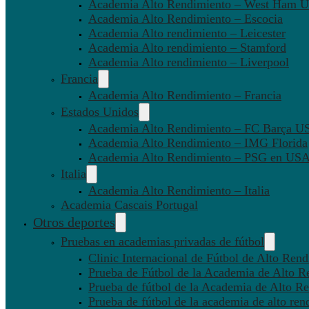
Academia Alto Rendimiento – West Ham U
Academia Alto Rendimiento – Escocia
Academia Alto rendimiento – Leicester
Academia Alto rendimiento – Stamford
Academia Alto rendimiento – Liverpool
Francia
Academia Alto Rendimiento – Francia
Estados Unidos
Academia Alto Rendimiento – FC Barça U
Academia Alto Rendimiento – IMG Florida
Academia Alto Rendimiento – PSG en US
Italia
Academia Alto Rendimiento – Italia
Academia Cascais Portugal
Otros deportes
Pruebas en academias privadas de fútbol
Clinic Internacional de Fútbol de Alto Ren
Prueba de Fútbol de la Academia de Alto R
Prueba de fútbol de la Academia de Alto Re
Prueba de fútbol de la academia de alto ren