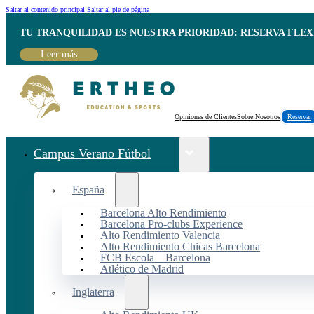
Saltar al contenido principal
Saltar al pie de página
TU TRANQUILIDAD ES NUESTRA PRIORIDAD: RESERVA FLEX
Leer más
Opiniones de Clientes
Sobre Nosotros
Reservar
Campus Verano Fútbol
España
Barcelona Alto Rendimiento
Barcelona Pro-clubs Experience
Alto Rendimiento Valencia
Alto Rendimiento Chicas Barcelona
FCB Escola – Barcelona
Atlético de Madrid
Inglaterra