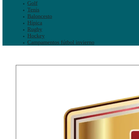
Golf
Tenis
Baloncesto
Hípica
Rugby
Hockey
Campamentos fútbol invierno
UN EQUIPO
UNIDO POR LA PASIÓN