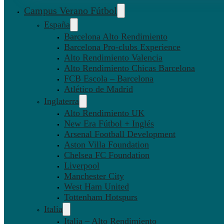
Campus Verano Fútbol
España
Barcelona Alto Rendimiento
Barcelona Pro-clubs Experience
Alto Rendimiento Valencia
Alto Rendimiento Chicas Barcelona
FCB Escola – Barcelona
Atlético de Madrid
Inglaterra
Alto Rendimiento UK
New Era Fútbol + Inglés
Arsenal Football Development
Aston Villa Foundation
Chelsea FC Foundation
Liverpool
Manchester City
West Ham United
Tottenham Hotspurs
Italia
Italia – Alto Rendimiento