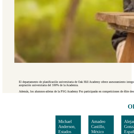
El departamento de planificación universitaria de Oak Hill Academy ofrece asesoramiento integral
aceptación universitaria del 100% de la Academia.
Además, los alumnos-atletas de la PSG Academy Pro participarán en competiciones de élite dentr
O
Michael
Amadeo
Aleja
Anderson,
Castillo,
Gonzá
Estados
México
Espa