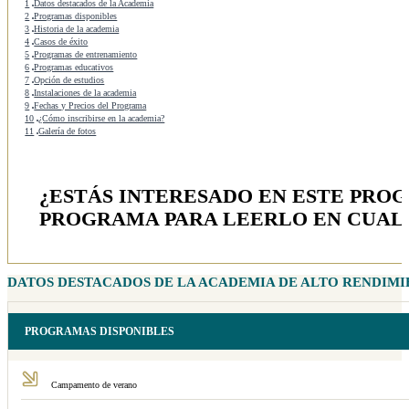
1
Datos destacados de la Academia
2
Programas disponibles
3
Historia de la academia
4
Casos de éxito
5
Programas de entrenamiento
6
Programas educativos
7
Opción de estudios
8
Instalaciones de la academia
9
Fechas y Precios del Programa
10
¿Cómo inscribirse en la academia?
11
Galería de fotos
¿ESTÁS INTERESADO EN ESTE PRO
PROGRAMA PARA LEERLO EN CUAL
DATOS DESTACADOS DE LA ACADEMIA DE ALTO RENDIMI
PROGRAMAS DISPONIBLES
Campamento de verano