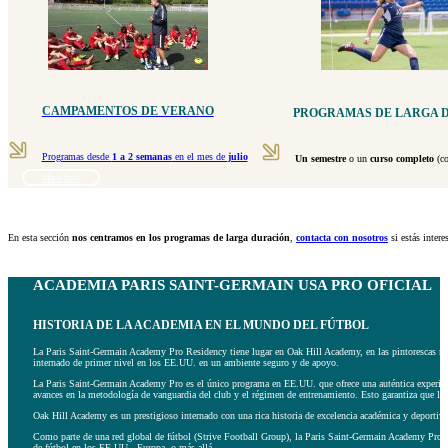
CAMPAMENTOS DE VERANO
PROGRAMAS DE LARGA 
Programas desde
1 a 2 semanas
en el mes de
julio
Un semestre
o un
curso completo
(co
More Info
En esta sección
nos centramos en los programas de larga duración
,
contacta con nosotros
si estás inter
ACADEMIA PARIS SAINT-GERMAIN USA PRO OFICIAL
HISTORIA DE LA ACADEMIA EN EL MUNDO DEL FÚTBOL
La Paris Saint-Germain Academy Pro Residency tiene lugar en Oak Hill Academy, en las pintorescas mon
internado de primer nivel en los EE.UU. en un ambiente seguro y de apoyo.
La Paris Saint-Germain Academy Pro es el único programa en EE.UU. que ofrece una auténtica experienc
avances en la metodología de vanguardia del club y el régimen de entrenamiento. Esto garantiza que los
Oak Hill Academy es un prestigioso internado con una rica historia de excelencia académica y deportiva
Como parte de una red global de fútbol (Strive Football Group), la Paris Saint-Germain Academy Pro ofre
de fútbol en los EE.UU., Europa, o más allá.