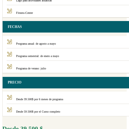
Lago para actividades acuáticas
Fitness-Center
FECHAS
Programa anual: de agosto a mayo
Programa semestral: de enero a mayo
Programa de verano: julio
PRECIO
Desde 39.500$ por 6 meses de programa
Desde 59.500$ por el Curso completo
Desde
39.500
$