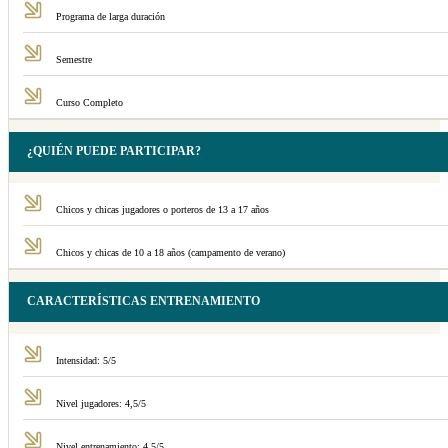
Programa de larga duración
Semestre
Curso Completo
¿QUIÉN PUEDE PARTICIPAR?
Chicos y chicas jugadores o porteros de 13 a 17 años
Chicos y chicas de 10 a 18 años (campamento de verano)
CARACTERÍSTICAS ENTRENAMIENTO
Intensidad: 5/5
Nivel jugadores: 4,5/5
Nivel entrenamiento: 4,5/5