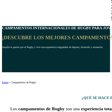
CAMPAMENTOS INTERNACIONALES DE
RUGBY
PARA JÓVE
¡DESCUBRE LOS MEJORES CAMPAMENTOS
Amplía tu pasión por el Rugby y vive una experiencia inigualable de deporte, diversión y recreación.
Ertheo
»
Campamentos de Rugby
¿QUÉ SE HACE
Los
campamentos de Rugby
son una
experiencia to