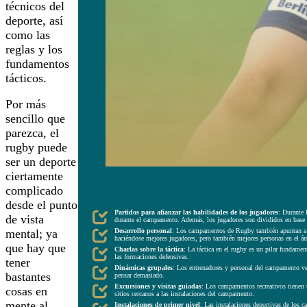
técnicos del
deporte, así
como las
reglas y los
fundamentos
tácticos.
Por más
sencillo que
parezca, el
rugby puede
ser un deporte
ciertamente
complicado
ASPECTOS CLAVE DE LOS CAMPAMENTOS RECREATIVOS DE
desde el punto
Partidos para afianzar las habilidades de los jugadores
: Durante 
de vista
durante el campamento. Además, los jugadores son divididos en base a
Desarrollo personal
: Los campamentos de Rugby también apuntan a la 
mental; ya
haciéndose mejores jugadores, pero también mejores personas en el 
que hay que
Charlas sobre la táctica
: La táctica en el rugby es un pilar fundamen
las formaciones defensivas.
tener
Dinámicas grupales
: Los entrenadores y personal del campamento vela
bastantes
pensar demasiado.
Excursiones y visitas guiadas
: Los campamentos recreativos tienen un
cosas en
sitios cercanos a las instalaciones del campamento.
mente al
Instalaciones de primer nivel
: Las instalaciones deportivas de los 