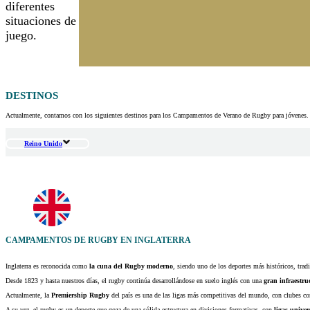
diferentes
situaciones de
juego.
DESTINOS
Actualmente, contamos con los siguientes destinos para los Campamentos de Verano de Rugby para jóvenes.
Reino Unido
CAMPAMENTOS DE RUGBY EN INGLATERRA
Inglaterra es reconocida como
la cuna del Rugby moderno
, siendo uno de los deportes más históricos, trad
Desde 1823 y hasta nuestros días, el rugby continúa desarrollándose en suelo inglés con una
gran infraestru
Actualmente, la
Premiership Rugby
del país es una de las ligas más competitivas del mundo, con clubes c
A su vez, el rugby es un deporte que goza de una sólida estructura en divisiones formativas, con
ligas univer