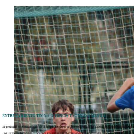
ENTRENAMIENTO TÉCNICO, FÍSICO, TÁCTICO Y MENTAL
El programa de entrenamiento de la escuela de fútbol de alto rendimiento de Valencia está diseñado bajo los 
Los jugadores participan en sesiones intensivas que abarcan todos los aspectos del juego: técnica individual, tá