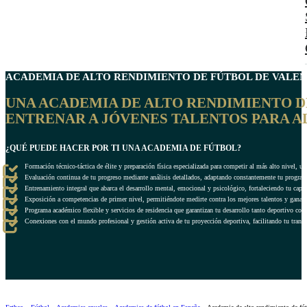
ACADEMIA DE ALTO RENDIMIENTO DE
FÚTBOL DE VALEN
UNA ACADEMIA DE ALTO RENDIMIENTO DE
ENTRENAR A JÓVENES TALENTOS PARA A
¿QUÉ PUEDE HACER POR TI UNA ACADEMIA DE FÚTBOL?
Formación técnico-táctica de élite y preparación física especializada para competir al más alto nivel, 
Evaluación continua de tu progreso mediante análisis detallados, adaptando constantemente tu program
Entrenamiento integral que abarca el desarrollo mental, emocional y psicológico, fortaleciendo tu ca
Exposición a competencias de primer nivel, permitiéndote medirte contra los mejores talentos y ganar 
Programa académico flexible y servicios de residencia que garantizan tu desarrollo tanto deportivo co
Conexiones con el mundo profesional y gestión activa de tu proyección deportiva, facilitando tu transi