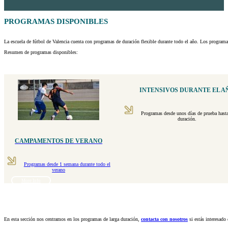
PROGRAMAS DISPONIBLES
La escuela de fútbol de Valencia cuenta con programas de duración flexible durante todo el año. Los programa
Resumen de programas disponibles:
INTENSIVOS DURANTE EL A
Programas desde unos días de prueba hast
duración.
CAMPAMENTOS DE VERANO
Programas desde 1 semana durante todo el
verano
More Info
En esta sección nos centramos en los programas de larga duración,
contacta con nosotros
si estás interesado