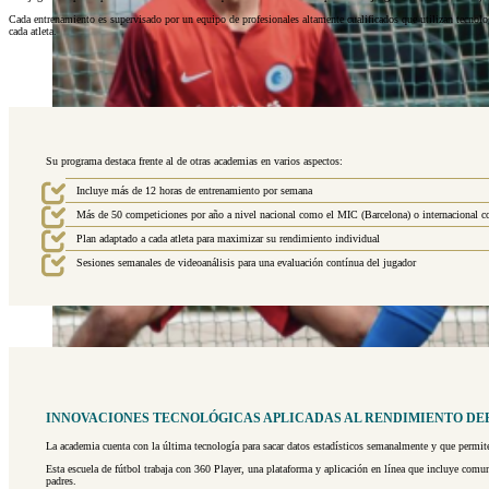
Cada entrenamiento es supervisado por un equipo de profesionales altamente cualificados que utilizan tecnolo
cada atleta.
Su programa destaca frente al de otras academias en varios aspectos:
Incluye más de 12 horas de entrenamiento por semana
Más de 50 competiciones por año a nivel nacional como el MIC (Barcelona) o internacional 
Plan adaptado a cada atleta para maximizar su rendimiento individual
Sesiones semanales de videoanálisis para una evaluación contínua del jugador
INNOVACIONES TECNOLÓGICAS APLICADAS AL RENDIMIENTO DE
La academia cuenta con la última tecnología para sacar datos estadísticos semanalmente y que permite
Esta escuela de fútbol trabaja con 360 Player, una plataforma y aplicación en línea que incluye comun
padres.