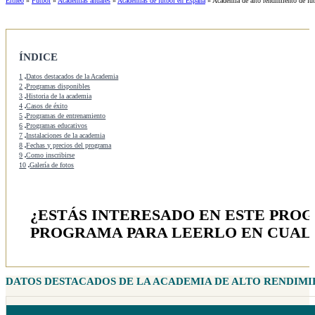
Ertheo
»
Fútbol
»
Academias anuales
»
Academias de fútbol en España
»
Academia de alto rendimiento de fút
ÍNDICE
1
Datos destacados de la Academia
2
Programas disponibles
3
Historia de la academia
4
Casos de éxito
5
Programas de entrenamiento
6
Programas educativos
7
Instalaciones de la academia
8
Fechas y precios del programa
9
Como inscribirse
10
Galería de fotos
¿ESTÁS INTERESADO EN ESTE PRO
PROGRAMA PARA LEERLO EN CUAL
DATOS DESTACADOS DE LA ACADEMIA DE ALTO RENDIM