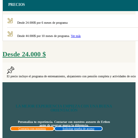
PRECIOS
Desde 24.000$ por 6 meses de programa
Desde 44.000$ por 10 meses de programa.
Ver más
Desde
24.000
$
El precio incluye el programa de entrenamiento, alojamiento con pensión completa y actividades de ocio
LA MEJOR EXPERIENCIA EMPIEZA CON UNA BUENA
ORIENTACIÓN
Personaliza tu experiencia. Contactar con nuestros asesores de Ertheo
antes de reservar marca la diferencia.
Contacta con nosotros
Solicitar prueba de acceso