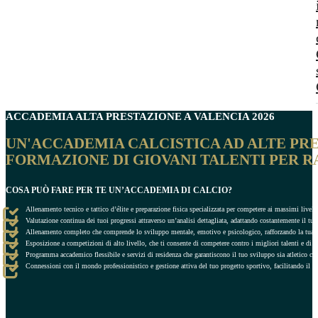
ACCADEMIA ALTA PRESTAZIONE A
VALENCIA
2026
UN'ACCADEMIA CALCISTICA AD ALTE PRE
FORMAZIONE DI GIOVANI TALENTI PER R
COSA PUÒ FARE PER TE UN’ACCADEMIA DI CALCIO?
Allenamento tecnico e tattico d’élite e preparazione fisica specializzata per competere ai massimi livel
Valutazione continua dei tuoi progressi attraverso un’analisi dettagliata, adattando costantemente il t
Allenamento completo che comprende lo sviluppo mentale, emotivo e psicologico, rafforzando la tua ca
Esposizione a competizioni di alto livello, che ti consente di competere contro i migliori talenti e di ac
Programma accademico flessibile e servizi di residenza che garantiscono il tuo sviluppo sia atletico c
Connessioni con il mondo professionistico e gestione attiva del tuo progetto sportivo, facilitando il tu