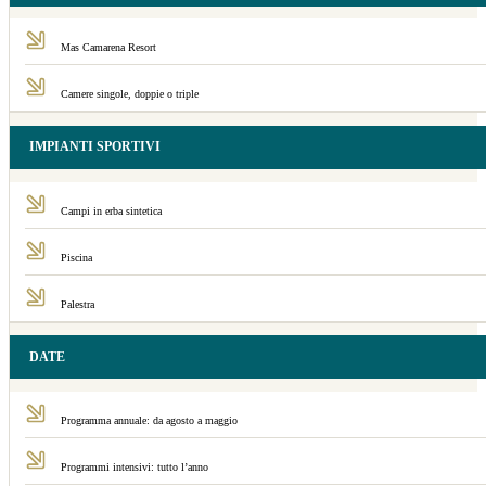
Mas Camarena Resort
Camere singole, doppie o triple
IMPIANTI SPORTIVI
Campi in erba sintetica
Piscina
Palestra
DATE
Programma annuale: da agosto a maggio
Programmi intensivi: tutto l’anno