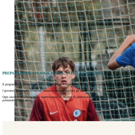
PREPARAZIONE TECNICA, FISICA, TATTICA E MENTALE
Il programma di allenamento della Valencia High Performance Soccer School è progettato per soddisfare i più 
I giocatori partecipano a sessioni intensive che coprono tutti gli aspetti del gioco: tecnica individuale, tattica
Ogni sessione di allenamento è supervisionata da un team di professionisti altamente qualificati che utilizzan
potenziale di ogni atleta.