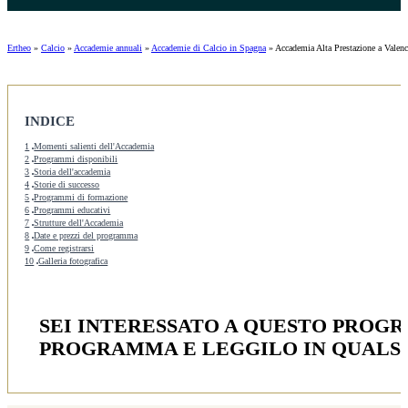
Ertheo
»
Calcio
»
Accademie annuali
»
Accademie di Calcio in Spagna
»
Accademia Alta Prestazione a Valenc
INDICE
1
Momenti salienti dell'Accademia
2
Programmi disponibili
3
Storia dell'accademia
4
Storie di successo
5
Programmi di formazione
6
Programmi educativi
7
Strutture dell'Accademia
8
Date e prezzi del programma
9
Come registrarsi
10
Galleria fotografica
SEI INTERESSATO A QUESTO PROG
PROGRAMMA E LEGGILO IN QUALS