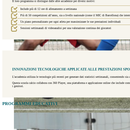
Il loro programma si distingue dalle altre accademie per diversi motivi:
Include più di 12 ore di allenamento a settimana
Più di 50 competizioni all’anno, sia a livello nazionale (come il MIC di Barcellona) che inte
Un piano personalizzato per ogni atleta per massimizzare le sue prestazioni individuali
Sessioni settimanali di videoanalisi per una valutazione continua dei giocatori
INNOVAZIONI TECNOLOGICHE APPLICATE ALLE PRESTAZIONI SP
L’accademia utilizza le tecnologie più recenti per generare dati statistici settimanali, consentendo sia a
Questa scuola calcio collabora con 360 Player, una piattaforma e applicazione online che include comu
i genitori.
PROGRAMMI EDUCATIVI