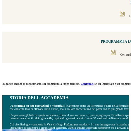
I
PROGRAMMI A L
Con stud
In questa sezione ci concentriamo sui programmi a lungo termine.
Contattaci
se sei interessato a un program
STORIA DELL'ACCADEMIA
L’
accademia ad alte prestazioni a Valencia
si è affermata come un’istituzione d’élite nella formazione
che consente loro di allenarsi tutto l’anno, ma li colloca anche in uno dei paesi con la più grande tradizi
L’espansione globale di questa accademia riflette il suo successo e il suo impegno per l’eccellenza spor
internazionale per il calcio giovanile, ospitando giovani talenti di oltre 35 nazionalità diverse, creando 
Ciò che distingue veramente la Valencia High Performance Academy è il suo impegno per la crescita com
inseguendo al contempo i propri sogni calcistici. Questo duplice approccio garantisce che i giovani atlet