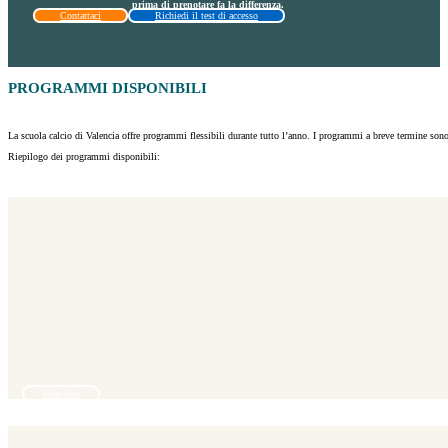
prima di prenotare fa la differenza.
Contattaci
Richiedi il test di accesso
PROGRAMMI DISPONIBILI
La scuola calcio di Valencia offre programmi flessibili durante tutto l’anno. I programmi a breve termine sono
Riepilogo dei programmi disponibili:
More Info