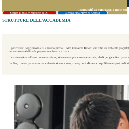
Tranquillità ad ogni passo. I nostri spec
Scarica il dossier completo (PDF)
Richiedi una Prova di Accesso
STRUTTURE DELL'ACCADEMIA
I partecipanti soggiornano e si allenano presso il Mas Camarena Resort, che offre un ambiente progettato
un ambiente adatto alla preparazione tecnica e fisica.
Le sistemazioni offrono camere moderne, sicure e completamente attrezzate, ideali per garantire riposo e
Inoltre, il resort promuove un ambiente sicuro e sano, con opzioni alimentari equilibrate e spazi dedicat