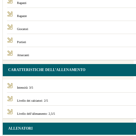
Ragazzi
Ragazze
Giocatori
Portieri
Attaccanti
CARATTERISTICHE DELL’ALLENAMENTO
Intensità: 3/5
Livello dei calciatori: 2/5
Livello dell’allenamento: 2,5/5
ALLENATORI