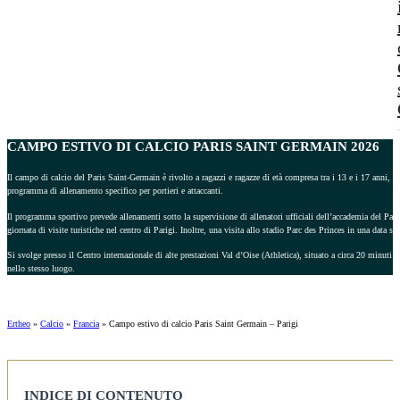
CAMPO ESTIVO DI CALCIO
PARIS SAINT GERMAIN
2026
Il campo di calcio del Paris Saint-Germain è rivolto a ragazzi e ragazze di età compresa tra i 13 e i 17 anni, 
programma di allenamento specifico per portieri e attaccanti.
Il programma sportivo prevede allenamenti sotto la supervisione di allenatori ufficiali dell’accademia del Par
giornata di visite turistiche nel centro di Parigi. Inoltre, una visita allo stadio Parc des Princes in una data sp
Si svolge presso il Centro internazionale di alte prestazioni Val d’Oise (Athletica), situato a circa 20 minuti da
nello stesso luogo.
Ertheo
»
Calcio
»
Francia
»
Campo estivo di calcio Paris Saint Germain – Parigi
INDICE DI CONTENUTO