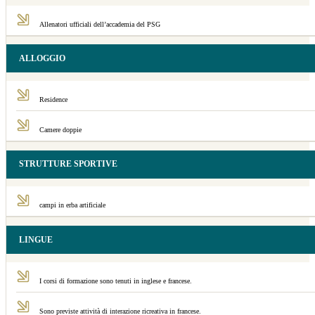
Allenatori ufficiali dell’accademia del PSG
ALLOGGIO
Residence
Camere doppie
STRUTTURE SPORTIVE
campi in erba artificiale
LINGUE
I corsi di formazione sono tenuti in inglese e francese.
Sono previste attività di interazione ricreativa in francese.