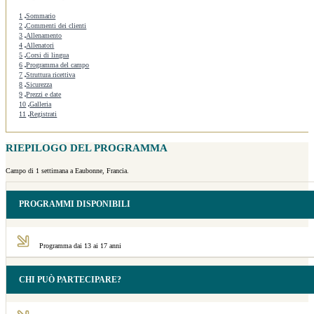
1
Sommario
2
Commenti dei clienti
3
Allenamento
4
Allenatori
5
Corsi di lingua
6
Programma del campo
7
Struttura ricettiva
8
Sicurezza
9
Prezzi e date
10
Galleria
11
Registrati
RIEPILOGO DEL PROGRAMMA
Campo di 1 settimana a Eaubonne, Francia.
PROGRAMMI DISPONIBILI
Programma dai 13 ai 17 anni
CHI PUÒ PARTECIPARE?