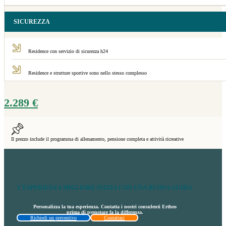
SICUREZZA
Residence con servizio di sicurezza h24
Residence e strutture sportive sono nello stesso complesso
2.289
€
Il prezzo include il programma di allenamento, pensione completa e attività ricreative
L’ESPERIENZA MIGLIORE INIZIA CON UNA BUONA GUIDA
Personalizza la tua esperienza. Contatta i nostri consulenti Ertheo
prima di prenotare fa la differenza.
Richiedi un preventivo
Contattaci