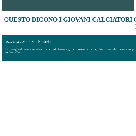
QUESTO
DICONO I GIOVANI CALCIATORI
, Francia
Marie
Madre di Eric M.
Gli insegnanti sono competenti, le attività buone e gli allenamenti efficaci, l’unica cosa che manca è un po’ 
molto bello.