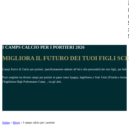
I CAMPS CALCIO PER I
PORTIERI
2026
MIGLIORA IL FUTURO DEI TUOI FIGLI S
Campi Estivi di Calcio per portieri, specificatamente adattati all’età e alla personalità dei tuoi figli, per farli 
Puoi scegliere tra diversi campi per portieri in paesi come Spagna, Inghilterra o Stati Uniti (Florida e Ariz
l’Inghilterra High Performance Camp. , tra gli altri.
Ertheo
»
Blogs
»
I camps calcio per i portieri