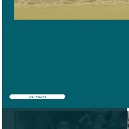
Campus rivolti a giovani tifosi provenienti da tutto il mondo interessati a conoscere la storia, la filosofia
Comprende sessioni di formazione, lezioni di lingua facoltative e numerose attività ricreative.
Indicato per livelli di calcio dal principiante all’intermedio alto.
Vedi le opzioni