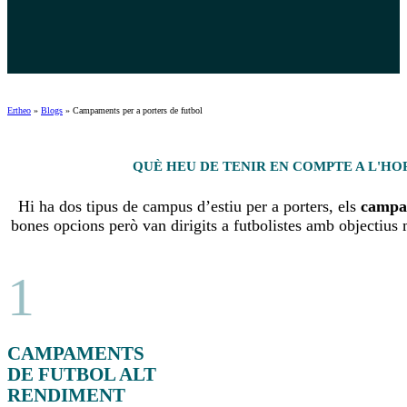
Ertheo
»
Blogs
»
Campaments per a porters de futbol
QUÈ HEU DE TENIR EN COMPTE A L'HO
Hi ha dos tipus de campus d’estiu per a porters, els
campam
bones opcions però van dirigits a futbolistes amb objectius 
1
CAMPAMENTS
DE FUTBOL ALT
RENDIMENT