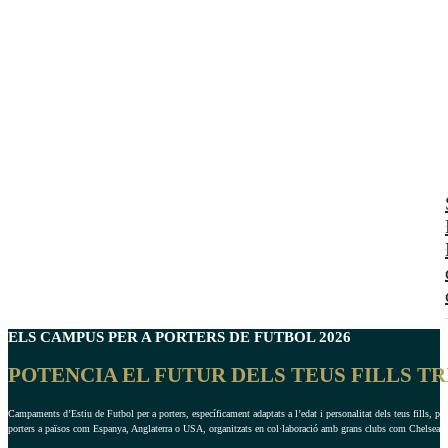
ELS CAMPUS PER A
PORTERS
DE FUTBOL 2026
POTENCIA EL FUTUR DELS TEUS FILLS T
Campaments d’Estiu de Futbol per a porters, específicament adaptats a l’edat i personalitat dels teus fills, pe
porters a països com Espanya, Anglaterra o USA, organitzats en col·laboració amb grans clubs com Chelsea o