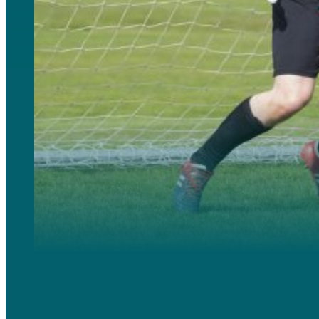
Campus d’alt rendiment, intensius i exigents, 100% enfocats a millorar les habilitats futbolístiques i e
Inclouen sessions d’entrenament, condicionament físic, anàlisi estratègica i competicions.
Indicat per a nivells de futbol que oscil·len des d’intermedi-alt fins a elit.