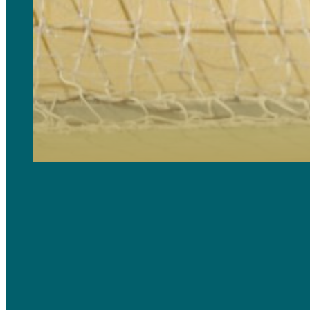
Campus dirigits a joves fans de tot el món que estiguin interessats a conèixer la història, filosofia de joc
Inclou sessions d´entrenament, disposa de classes d´idiomes opcionals i moltes activitats d´oci.
Indicat per a nivells de futbol des de principiant fins a intermedi-alt.