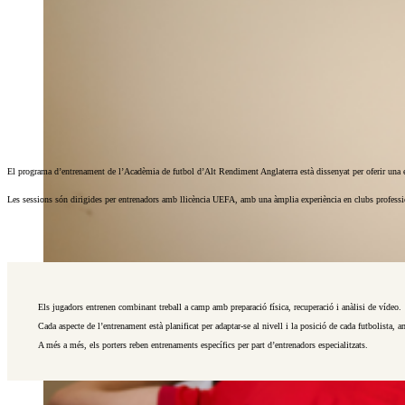
El programa d’entrenament de l’Acadèmia de futbol d’Alt Rendiment Anglaterra està dissenyat per oferir una e
Les sessions són dirigides per entrenadors amb llicència UEFA, amb una àmplia experiència en clubs professionals
Els jugadors entrenen combinant treball a camp amb preparació física, recuperació i anàlisi de vídeo.
Cada aspecte de l’entrenament està planificat per adaptar-se al nivell i la posició de cada futbolista,
A més a més, els porters reben entrenaments específics per part d’entrenadors especialitzats.