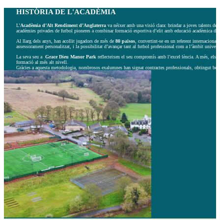
HISTÒRIA DE L'ACADÈMIA
L’
Acadèmia d’Alt Rendiment d’Anglaterra
va néixer amb una visió clara: brindar a joves talents de
acadèmies privades de futbol pioneres a combinar formació esportiva d’elit amb educació acadèmica d’al
Al llarg dels anys, han acollit jugadors de més de
80 països
, convertint-se en un referent internaciona
assessorament personalitzat, i la possibilitat d’avançar tant al futbol professional com a l’àmbit universi
La seva seu a
Grace Dieu Manor Park
reflecteixen el seu compromís amb l’excel·lència. A més, els e
formació al més alt nivell.
Gràcies a aquesta metodologia, nombrosos exalumnes han signat contractes professionals, obtingut beques