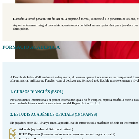
L’acadèmia també posa un fort èmfasi en la preparació mental, la nutrició i la prevenció de lesions, o
Aquest enfocament integral converteix aquesta escola de futbol en una opció ideal per a jugadors que b
altres països.
FORMACIÓ ACADÈMICA
A l’escola de futbol d’alt rendiment a Anglaterra, el desenvolupament acadèmic és un complement fonamen
a la universitat, millorar-ne l’anglès, com si desitgen una formació més flexible mentre entrenen a nivel
1. CURSOS D’ANGLÈS (ESOL)
Per a estudiants internacionals el primer idioma dels quals no és l’anglès, aquesta acadèmia ofereix cla
com l’entrada futura a institucions educatives del Regne Unit o EE. UU.
2. ESTUDIS ACADÈMICS OFICIALS (16-19 ANYS)
Els jugadors entre 16 i 19 anys tenen la possibilitat de cursar estudis acadèmics oficials en instituci
A-Levels (equivalent al Batxillerat britànic)
BTEC Diplomes (formació professional en àrees com esport, negocis o salut)