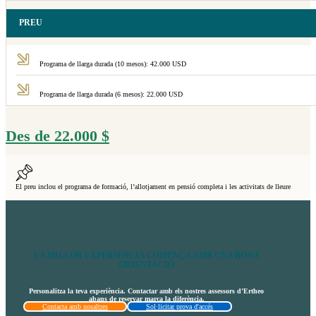
PREU
Programa de llarga durada (10 mesos): 42.000 USD
Programa de llarga durada (6 mesos): 22.000 USD
Des de
22.000
$
El preu inclou el programa de formació, l’allotjament en pensió completa i les activitats de lleure
LA MILLOR EXPERIÈNCIA COMENÇA AMB UNA BONA
ORIENTACIÓ
Personalitza la teva experiència. Contactar amb els nostres assessors d’Ertheo
abans de reservar marca la diferència.
Contacta amb nosaltres
Sol·licitar prova d'accés