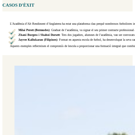
CASOS D'ÈXIT
L’Acadèmia d’Alt Rendiment d’Anglaterra ha estat una plataforma clau perquè nombrosos futbolistes intern
Milai Perott (Bermudes)
: Graduat de l’acadèmia, va signar el seu primer contracte professio
Zhani Burgess i Shahoi Dorsett
: Tots dos jugadors, alumnes de l’acadèmia, van ser convocats
Jayvee Kallukaran (Filipines)
: Format en aquesta escola de futbol, ​​ha desenvolupat la seva c
Aquests exemples reflecteixen el compromís de lescola a proporcionar una formació integral que combina