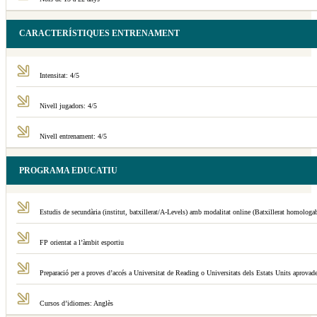
CARACTERÍSTIQUES ENTRENAMENT
Intensitat: 4/5
Nivell jugadors: 4/5
Nivell entrenament: 4/5
PROGRAMA EDUCATIU
Estudis de secundària (institut, batxillerat/A-Levels) amb modalitat online (Batxillerat homologab
FP orientat a l’àmbit esportiu
Preparació per a proves d’accés a Universitat de Reading o Universitats dels Estats Units aprovad
Cursos d’idiomes: Anglès