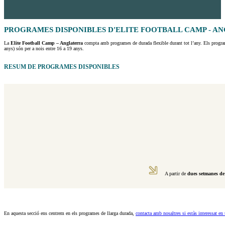
PROGRAMES DISPONIBLES D'ELITE FOOTBALL CAMP - A
La
Elite Football Camp – Anglaterra
compta amb programes de durada flexible durant tot l’any. Els program
anys) són per a nois entre 16 a 19 anys.
RESUM DE PROGRAMES DISPONIBLES
A partir de
dues setmanes de
.
En aquesta secció ens centrem en els programes de llarga durada,
contacta amb nosaltres si estàs interessat e