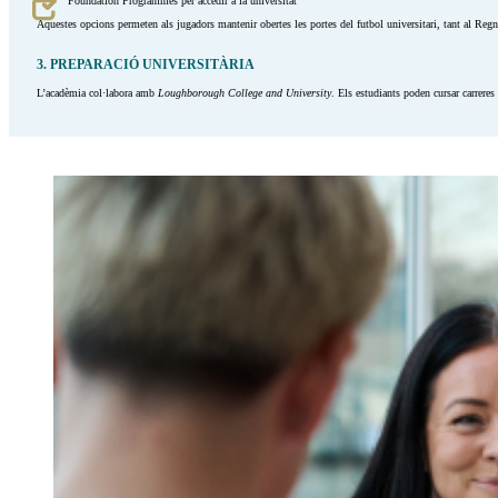
Foundation Programmes per accedir a la universitat
Aquestes opcions permeten als jugadors mantenir obertes les portes del futbol universitari, tant al Re
3. PREPARACIÓ UNIVERSITÀRIA
L’acadèmia col·labora amb
Loughborough College and University
. Els estudiants poden cursar carrere