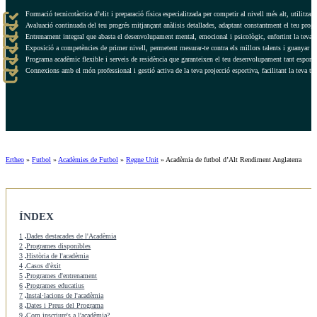
Formació tecnicotàctica d’elit i preparació física especialitzada per competir al nivell més alt, utilitz
Avaluació continuada del teu progrés mitjançant anàlisis detallades, adaptant constantment el teu pro
Entrenament integral que abasta el desenvolupament mental, emocional i psicològic, enfortint la teva c
Exposició a competències de primer nivell, permetent mesurar-te contra els millors talents i guanyar ex
Programa acadèmic flexible i serveis de residència que garanteixen el teu desenvolupament tant esport
Connexions amb el món professional i gestió activa de la teva projecció esportiva, facilitant la teva tra
Ertheo
»
Futbol
»
Acadèmies de Futbol
»
Regne Unit
»
Acadèmia de futbol d’Alt Rendiment Anglaterra
ÍNDEX
1
Dades destacades de l'Acadèmia
2
Programes disponibles
3
Història de l'acadèmia
4
Casos d'èxit
5
Programes d'entrenament
6
Programes educatius
7
Instal·lacions de l'acadèmia
8
Dates i Preus del Programa
9
Com inscriure's a l'acadèmia?