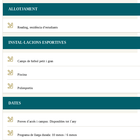
ALLOTJAMENT
Reading, residència d’estudiants
INSTAL·LACIONS ESPORTIVES
Camps de futbol petit i gran
Piscina
Poliesportiu
DATES
Proves d´accés i campus: Disponibles tot l´any
Programa de llarga durada: 10 mesos / 6 mesos