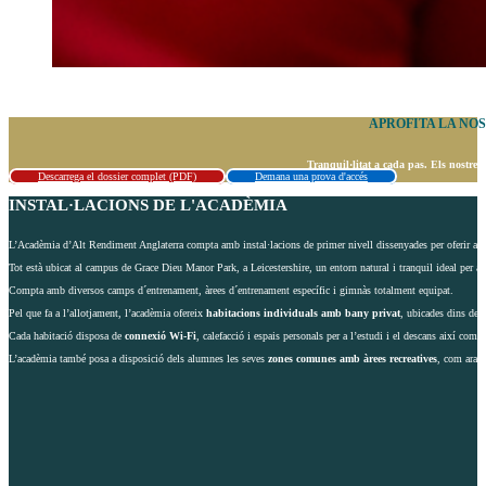
APROFITA LA NO
Tranquil·litat a cada pas. Els nostres 
Descarrega el dossier complet (PDF)
Demana una prova d'accés
INSTAL·LACIONS DE L'ACADÈMIA
L’Acadèmia d’Alt Rendiment Anglaterra compta amb instal·lacions de primer nivell dissenyades per oferir als
Tot està ubicat al campus de Grace Dieu Manor Park, a Leicestershire, un entorn natural i tranquil ideal per a 
Compta amb diversos camps d´entrenament, àrees d´entrenament específic i gimnàs totalment equipat.
Pel que fa a l’allotjament, l’acadèmia ofereix
habitacions individuals amb bany privat
, ubicades dins del
Cada habitació disposa de
connexió Wi-Fi
, calefacció i espais personals per a l’estudi i el descans així com s
L’acadèmia també posa a disposició dels alumnes les seves
zones comunes amb àrees recreatives
, com ara t