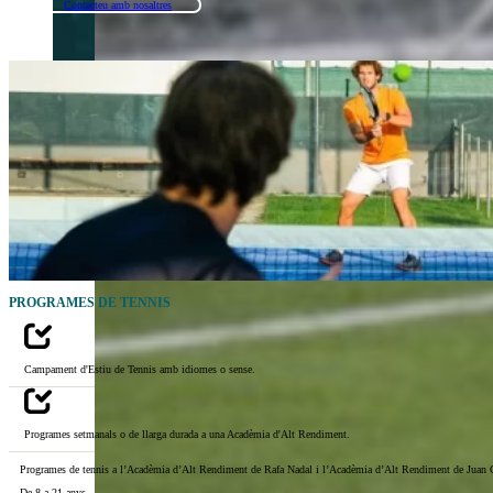
Contacteu amb nosaltres
PROGRAMES DE TENNIS
Campament d'Estiu de Tennis amb idiomes o sense.
Programes setmanals o de llarga durada a una Acadèmia d'Alt Rendiment.
Programes de tennis a l’Acadèmia d’Alt Rendiment de Rafa Nadal i l’Acadèmia d’Alt Rendiment de Juan C
De 8 a 21 anys