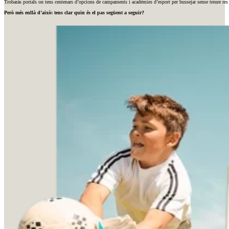
Trobaràs portals on tens centenars d’opcions de campaments i acadèmies d’esport per bussejar sense treure res 
Però més enllà d’això: tens clar quin és el pas següent a seguir?