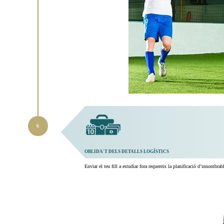
OBLIDA'T DELS DETALLS LOGÍSTICS
Enviar el teu fill a estudiar fora requereix la planificació d’innombra