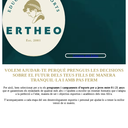
Contacteu amb Ertheo
VOLEM AJUDAR-TE PERQUÈ PRENGUIS LES DECISIONS
SOBRE EL FUTUR DELS TEUS FILLS DE MANERA
TRANQUIL·LA I AMB PAS FERM
Per això, hem seleccionat per a tu els
programes i campaments d’esports per a joves entre 8 i 21 anys
que et garanteixen els estàndards de qualitat més alts i t’ajudem a escollir un itinerari formatiu que s’adapta
a la perfecció a l’edat, manera de ser i objectius esportius i acadèmics dels teus fill/a.
T’acompanyarem a cada etapa del seu desenvolupament esportiu i personal per ajudar-lo a treure la millor
versió de si mateix.