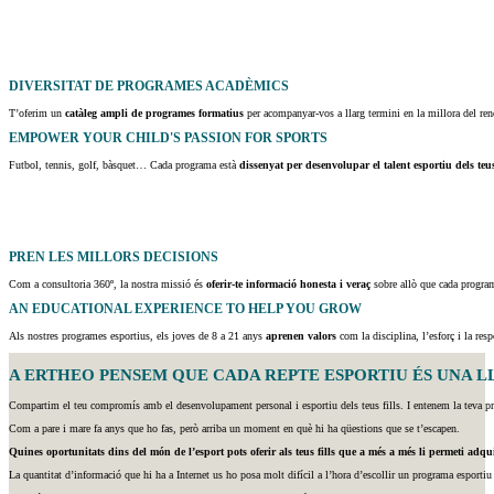
DIVERSITAT DE PROGRAMES ACADÈMICS
T’oferim un
catàleg ampli de programes formatius
per acompanyar-vos a llarg termini en la millora del rend
EMPOWER YOUR CHILD'S PASSION FOR SPORTS
Futbol, tennis, golf, bàsquet… Cada programa està
dissenyat per desenvolupar el talent esportiu dels teus
PREN LES MILLORS DECISIONS
Com a consultoria 360º, la nostra missió és
oferir-te informació honesta i veraç
sobre allò que cada programa
AN EDUCATIONAL EXPERIENCE TO HELP YOU GROW
Als nostres programes esportius, els joves de 8 a 21 anys
aprenen valors
com la disciplina, l’esforç i la res
A ERTHEO PENSEM QUE CADA REPTE ESPORTIU ÉS UNA LLIÇ
Compartim el teu compromís amb el desenvolupament personal i esportiu dels teus fills. I entenem la teva preo
Com a pare i mare fa anys que ho fas, però arriba un moment en què hi ha qüestions que se t’escapen.
Quines oportunitats dins del món de l’esport pots oferir als teus fills que a més a més li permeti adqu
La quantitat d’informació que hi ha a Internet us ho posa molt difícil a l’hora d’escollir un programa esporti