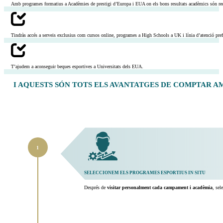
Amb programes formatius a Acadèmies de prestigi d’Europa i EUA on els bons resultats acadèmics són requi
Tindràs accés a serveis exclusius com cursos online, programes a High Schools a UK i línia d’atenció prefe
T’ajudem a aconseguir beques esportives a Universitats dels EUA.
I AQUESTS SÓN TOTS ELS AVANTATGES DE COMPTAR 
SELECCIONEM ELS PROGRAMES ESPORTIUS IN SITU
Després de
visitar personalment cada campament i acadèmia
, sel