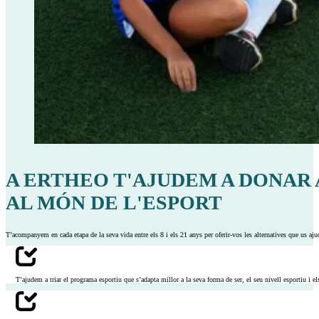
A ERTHEO T'AJUDEM A DONAR 
AL MÓN DE L'ESPORT
T’acompanyem en cada etapa de la seva vida entre els 8 i els 21 anys per oferir-vos les alternatives que us ajud
T’ajudem a triar el programa esportiu que s’adapta millor a la seva forma de ser, el seu nivell esportiu i el