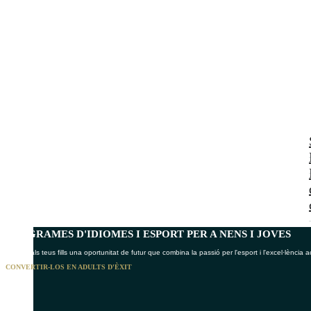
PROGRAMES D'IDIOMES I ESPORT
PER A NENS I JOVES
Ofereix als teus fills una oportunitat de futur que combina la passió per l'esport i l'excel·lència
CONVERTIR-LOS EN ADULTS D'ÈXIT