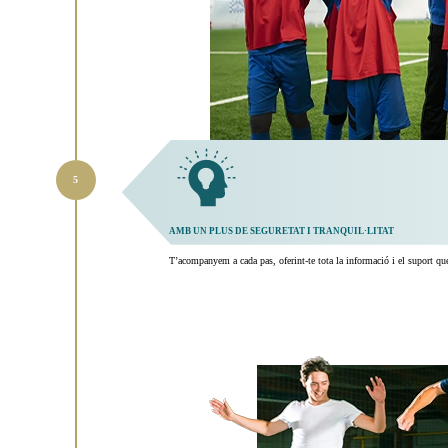
AMB UN PLUS DE SEGURETAT I TRANQUIL·LITAT
T’acompanyem a cada pas, oferint-te tota la informació i el suport q