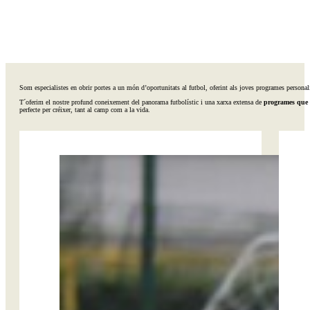
Som especialistes en obrir portes a un món d’oportunitats al futbol, oferint als joves programes personalit
T´oferim el nostre profund coneixement del panorama futbolístic i una xarxa extensa de
programes que v
perfecte per créixer, tant al camp com a la vida.