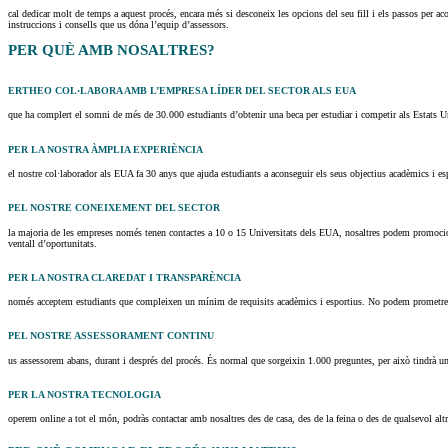
cal dedicar molt de temps a aquest procés, encara més si desconeix les opcions del seu fill i els passos per ac
instruccions i consells que us dóna l’equip d’assessors.
PER QUÈ AMB NOSALTRES?
ERTHEO COL·LABORA AMB L’EMPRESA LÍDER DEL SECTOR ALS EUA
que ha complert el somni de més de 30.000 estudiants d’obtenir una beca per estudiar i competir als Estats Unit
PER LA NOSTRA ÀMPLIA EXPERIÈNCIA
el nostre col·laborador als EUA fa 30 anys que ajuda estudiants a aconseguir els seus objectius acadèmics i es
PEL NOSTRE CONEIXEMENT DEL SECTOR
la majoria de les empreses només tenen contactes a 10 o 15 Universitats dels EUA, nosaltres podem promociona
ventall d’oportunitats.
PER LA NOSTRA CLAREDAT I TRANSPARÈNCIA
només acceptem estudiants que compleixen un mínim de requisits acadèmics i esportius. No podem prometre una
PEL NOSTRE ASSESSORAMENT CONTINU
us assessorem abans, durant i després del procés. És normal que sorgeixin 1.000 preguntes, per això tindrà un 
PER LA NOSTRA TECNOLOGIA
operem online a tot el món, podràs contactar amb nosaltres des de casa, des de la feina o des de qualsevol altr