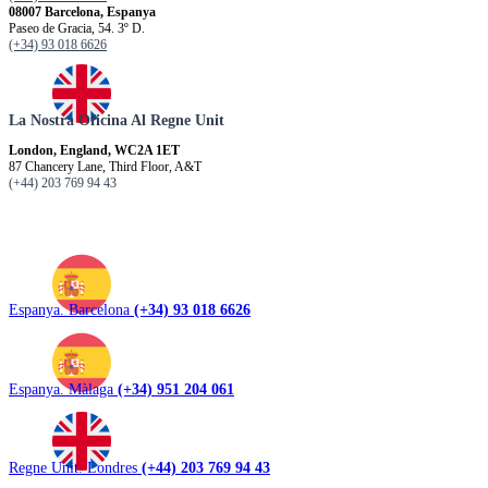
08007 Barcelona, Espanya
Paseo de Gracia, 54. 3º D.
(+34) 93 018 6626
La Nostra Oficina Al Regne Unit
London, England, WC2A 1ET
87 Chancery Lane, Third Floor, A&T
(+44) 203 769 94 43
Espanya. Barcelona
(+34) 93 018 6626
Espanya. Màlaga
(+34) 951 204 061
Regne Unit. Londres
(+44) 203 769 94 43