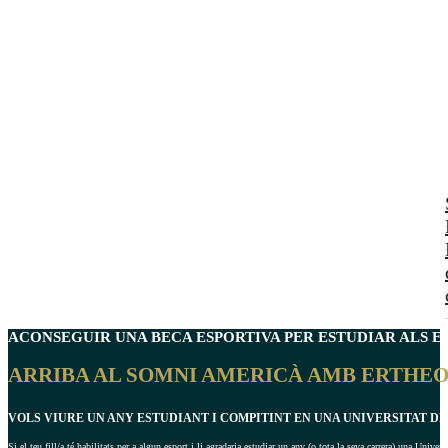
ACONSEGUIR UNA
BECA ESPORTIVA
PER ESTUDIAR ALS EU
ARRIBA AL SOMNI AMERICÀ AMB ERTHEO
VOLS VIURE UN ANY ESTUDIANT I COMPITINT EN UNA UNIVERSITAT DE
Si el teu fill/a té habilitats per a algun esport i li agradaria estudiar un any (o tota la seva carrera) una Univ