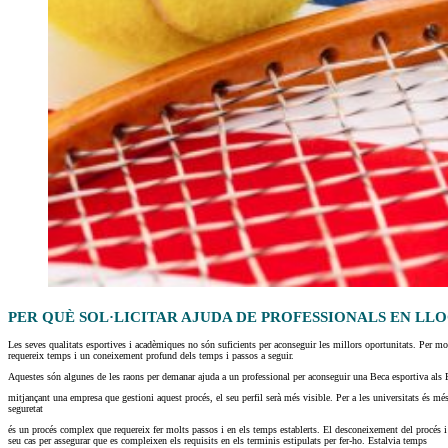
PER QUÈ SOL·LICITAR AJUDA DE PROFESSIONALS EN LL
Les seves qualitats esportives i acadèmiques no són suficients per aconseguir les millors oportunitats. Per mo
requereix temps i un coneixement profund dels temps i passos a seguir.
Aquestes són algunes de les raons per demanar ajuda a un professional per aconseguir una Beca esportiva als
mitjançant una empresa que gestioni aquest procés, el seu perfil serà més visible. Per a les universitats és més
seguretat
és un procés complex que requereix fer molts passos i en els temps establerts. El desconeixement del procés i
seu cas per assegurar que es compleixen els requisits en els terminis estipulats per fer-ho. Estalvia temps