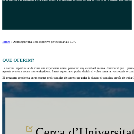
Ertheo
»
Aconseguir una Beca esportiva per estudiar als EUA
QUÈ OFERIM?
Li oferim l’oportunitat de viure una experiència única: passar un any estudiant en una Universitat que li perme
aquesta aventura encara més enriquidora. Passat aquest any, podeu decidir si voleu tornar al vostre país o contin
El programa consisteix en un paquet molt complet de serveis per guiar-lo durant el complex procés de trobar 
Cerca d’Universitat