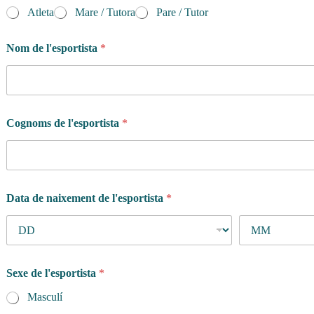
n
Atleta
Mare / Tutora
Pare / Tutor
M
i
s
Nom de l'esportista
*
s
a
t
g
e
Cognoms de l'esportista
*
Data de naixement de l'esportista
*
Sexe de l'esportista
*
Masculí