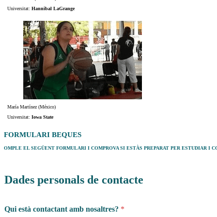
Universitat:
Hannibal LaGrange
María Martínez (México)
Universitat:
Iowa State
FORMULARI BEQUES
OMPLE EL SEGÜENT FORMULARI I COMPROVA SI ESTÀS PREPARAT PER ESTUDIAR I CO
Dades personals de contacte
o
Qui està contactant amb nosaltres?
*
e