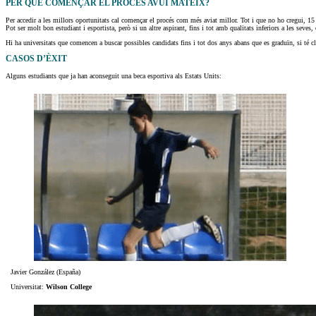
PER QUÈ COMENÇAR EL PROCÉS AVUI MATEIX?
Per accedir a les millors oportunitats cal començar el procés com més aviat millor. Tot i que no ho cregui, 15
Pot ser molt bon estudiant i esportista, però si un altre aspirant, fins i tot amb qualitats inferiors a les seve
Hi ha universitats que comencen a buscar possibles candidats fins i tot dos anys abans que es graduïn, si té cl
CASOS D’ÈXIT
Alguns estudiants que ja han aconseguit una beca esportiva als Estats Units:
Javier González (España)
Universitat:
Wilson College