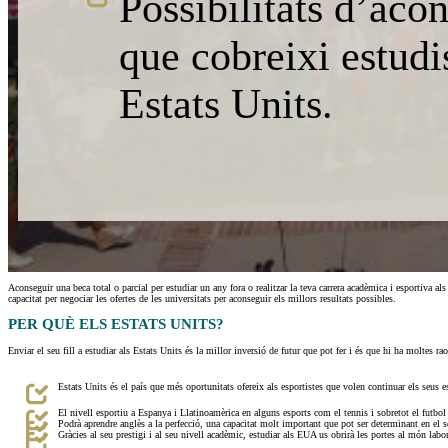
Possibilitats d’aco
que cobreixi estudi
Estats Units.
Aconseguir una beca total o parcial per estudiar un any fora o realitzar la teva carrera acadèmica i esportiva
capacitat per negociar les ofertes de les universitats per aconseguir els millors resultats possibles.
PER QUÈ ELS ESTATS UNITS?
Enviar el seu fill a estudiar als Estats Units és la millor inversió de futur que pot fer i és que hi ha moltes r
Estats Units és el país que més oportunitats ofereix als esportistes que volen continuar els seus e
El nivell esportiu a Espanya i Llatinoamèrica en alguns esports com el tennis i sobretot el futbol
Podrà aprendre anglès a la perfecció, una capacitat molt important que pot ser determinant en el s
Gràcies al seu prestigi i al seu nivell acadèmic, estudiar als EUA us obrirà les portes al món labo