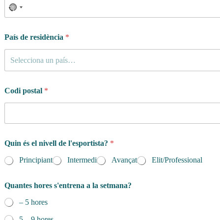
País de residència
*
Selecciona un país…
Codi postal
*
Quin és el nivell de l'esportista?
*
Principiant
Intermedi
Avançat
Elit/Professional
Quantes hores s'entrena a la setmana?
– 5 hores
5 – 9 hores