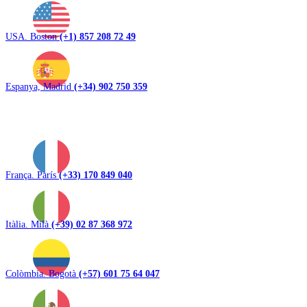
USA. Boston
(+1) 857 208 72 49
Espanya, Madrid
(+34) 902 750 359
França. París
(+33) 170 849 040
Itàlia. Milà
(+39) 02 87 368 972
Colòmbia. Bogotà
(+57) 601 75 64 047