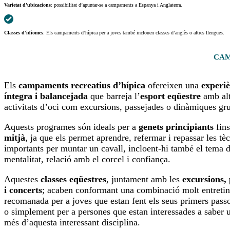
Varietat d’ubicacions
: possibilitat d’apuntar-se a campaments a Espanya i Anglaterra.
Classes d’idiomes
: Els campaments d’hípica per a joves també inclouen classes d’anglès o altres llengües.
CAM
Els
campaments recreatius d’hípica
ofereixen una
experiè
íntegra i balancejada
que barreja l’
esport eqüestre
amb alt
activitats d’oci com excursions, passejades o dinàmiques gru
Aquests programes són ideals per a
genets principiants
fin
mitjà
, ja que els permet aprendre, refermar i repassar les t
importants per muntar un cavall, incloent-hi també el tema 
mentalitat, relació amb el corcel i confiança.
Aquestes
classes eqüestres
, juntament amb les
excursions,
i concerts
; acaben conformant una combinació molt entretin
recomanada per a joves que estan fent els seus primers passo
o simplement per a persones que estan interessades a saber 
més d’aquesta interessant disciplina.