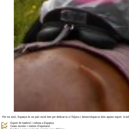
Per tot això, Espanya és un país excel·lent per dedicar-se a l’hípica i desenvolupar-se dins aquest esport. A m
Esport de tradició i cultura a Espanya.
Grans escoles i centres d’equitació.