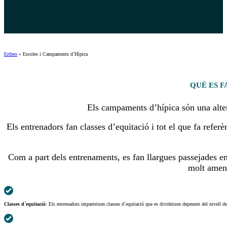
Ertheo
»
Escoles i Campaments d´Hípica
QUÈ ES F
Els campaments d’hípica són una altern
Els entrenadors fan classes d’equitació i tot el que fa referè
Com a part dels entrenaments, es fan llargues passejades e
molt amena
Classes d´equitació
: Els entrenadors imparteixen classes d´equitació que es divideixen depenent del nivell de