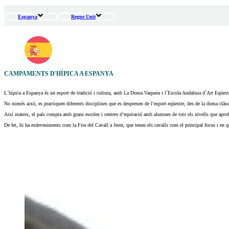
Espanya
Regne Unit
CAMPAMENTS D'HÍPICA A ESPANYA
L´hípica a Espanya és un esport de tradició i cultura, amb La Doma Vaquera i l´Escola Andalusa d´Art Eqüestre
No només això, es practiquen diferents disciplines que es desprenen de l’esport eqüestre, des de la doma clàss
Així mateix, el país compta amb grans escoles i centres d’equitació amb alumnes de tots els nivells que aprofit
De fet, hi ha esdeveniments com la Fira del Cavall a Jerez, que tenen els cavalls com el principal focus i en