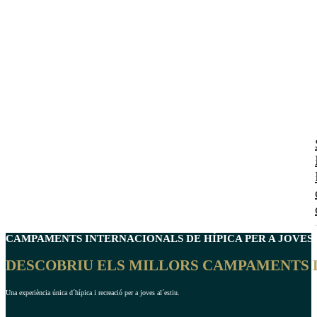
CAMPAMENTS INTERNACIONALS DE
HÍPICA PER A JOVES
DESCOBRIU ELS MILLORS CAMPAMENTS D'
Una experiència única d´hípica i recreació per a joves al´estiu.