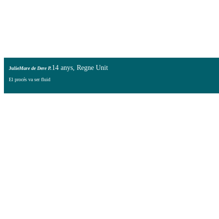
14 anys, Regne Unit
Julie
Mare de Dere P.
El procés va ser fluid