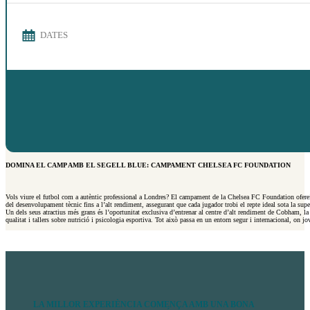
DATES
DOMINA EL CAMP AMB EL SEGELL BLUE: CAMPAMENT CHELSEA FC FOUNDATION
Vols viure el futbol com a autèntic professional a Londres? El campament de la Chelsea FC Foundation ofereix 
del desenvolupament tècnic fins a l’alt rendiment, assegurant que cada jugador trobi el repte ideal sota la supe
Un dels seus atractius més grans és l’oportunitat exclusiva d’entrenar al centre d’alt rendiment de Cobham, la 
qualitat i tallers sobre nutrició i psicologia esportiva. Tot això passa en un entorn segur i internacional, on j
LA MILLOR EXPERIÈNCIA COMENÇA AMB UNA BONA