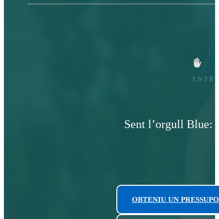
ENTRE
Sent l’orgull Blue: 
OBTENIU UN PRESSUPO