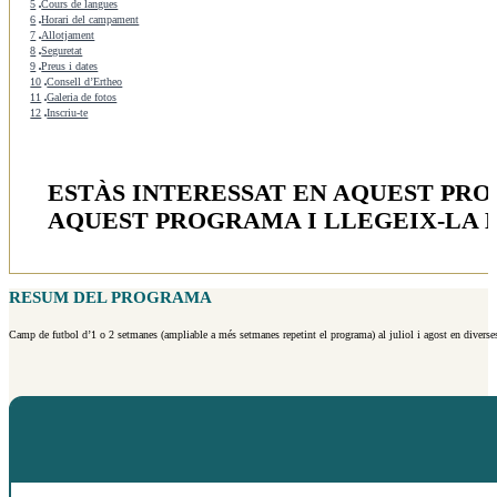
5
Cours de langues
6
Horari del campament
7
Allotjament
8
Seguretat
9
Preus i dates
10
Consell d’Ertheo
11
Galeria de fotos
12
Inscriu-te
ESTÀS INTERESSAT EN AQUEST PR
AQUEST PROGRAMA I LLEGEIX-LA 
RESUM DEL PROGRAMA
Camp de futbol d’1 o 2 setmanes (ampliable a més setmanes repetint el programa) al juliol i agost en diverses