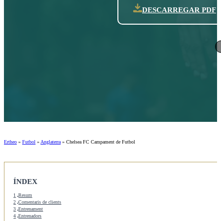
DESCARREGAR PDF
Ertheo
»
Futbol
»
Anglaterra
»
Chelsea FC Campament de Futbol
ÍNDEX
1
Resum
2
Comentaris de clients
3
Entrenament
4
Entrenadors