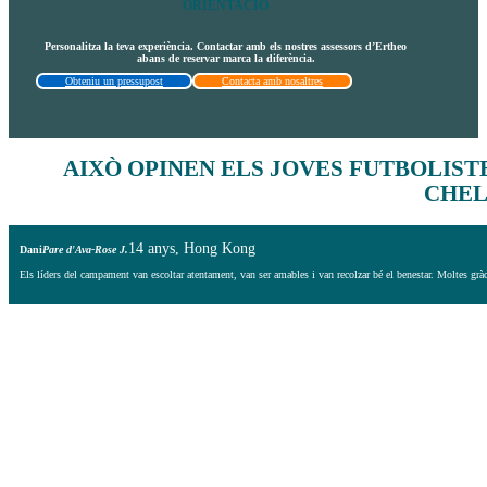
ORIENTACIÓ
Personalitza la teva experiència. Contactar amb els nostres assessors d’Ertheo
abans de reservar marca la diferència.
Obteniu un pressupost
Contacta amb nosaltres
AIXÒ
OPINEN ELS JOVES FUTBOLIST
CHEL
14 anys, Hong Kong
Dani
Pare d'Ava-Rose J.
Els líders del campament van escoltar atentament, van ser amables i van recolzar bé el benestar. Moltes gràc