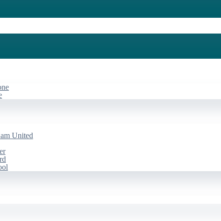
one
e
Ham United
er
rd
ool