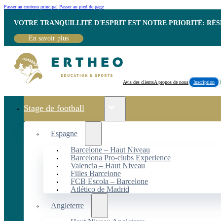
Passer au contenu principal
Passer au pied de page
VOTRE TRANQUILLITÉ D'ESPRIT EST NOTRE PRIORITÉ: RÉ
En savoir plus
Avis des clients
A propos de nous
Inscription
Stage de football
Espagne
Barcelone – Haut Niveau
Barcelona Pro-clubs Experience
Valencia – Haut Niveau
Filles Barcelone
FCB Escola – Barcelone
Atlético de Madrid
Angleterre