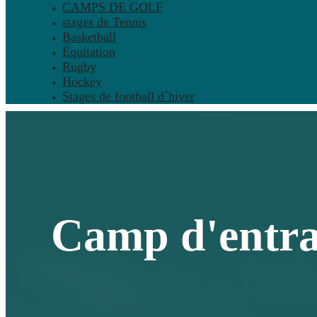
CAMPS DE GOLF
stages de Tennis
Basketball
Équitation
Rugby
Hockey
Stages de football d´hiver
Camp d'entra