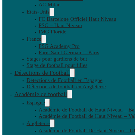
AC Milan
Etats-Unis
FC Barcelone Officiel Haut Niveau
PSG – Haut Niveau
IMG Floride
France
PSG Academy Pro
Paris Saint Germain – Paris
Stages pour gardiens de but
Stage de football pour filles
Détections de Football
Détections de Football en Espagne
Détections de football en Angleterre
Académie de football
Espagne
Académie de Football de Haut Niveau – Ba
Académie de Football de Haut Niveau – Va
Angleterre
Académie de Football De Haut Niveau – U