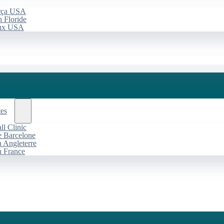
arça USA
 Floride
aux USA
tes
l Clinic
de Barcelone
n Angleterre
n France