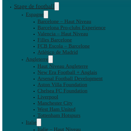
Stage de football
Espagne
Barcelone – Haut Niveau
Barcelona Pro-clubs Experience
Valencia – Haut Niveau
Filles Barcelone
FCB Escola – Barcelone
Atlético de Madrid
Angleterre
Haut Niveau Angleterre
New Era Football + Anglais
Arsenal Football Development
Aston Villa Foundation
Chelsea FC Foundation
Liverpool
Manchester City
West Ham United
Tottenham Hotspurs
Italie
Italie – Haut Niveau