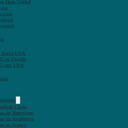
est Ham United
osse
cester
amford
verpool
ie
C Barça USA
G en Floride
PSG aux USA
ance
endantes
otball Clinic
eau de Barcelone
eau en Angleterre
eau en France