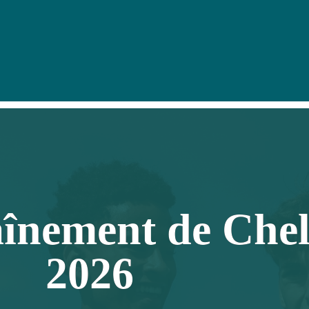
înement de Che
2026