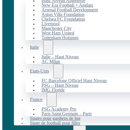
Haut Niveau Angleterre
New Era Football + Anglais
Arsenal Football Development
Aston Villa Foundation
Chelsea FC Foundation
Liverpool
Manchester City
West Ham United
Tottenham Hotspurs
Italie
Italie – Haut Niveau
AC Milan
Etats-Unis
FC Barcelone Officiel Haut Niveau
PSG – Haut Niveau
IMG Floride
France
PSG Academy Pro
Paris Saint Germain – Paris
Stages pour gardiens de but
Stage de football pour filles