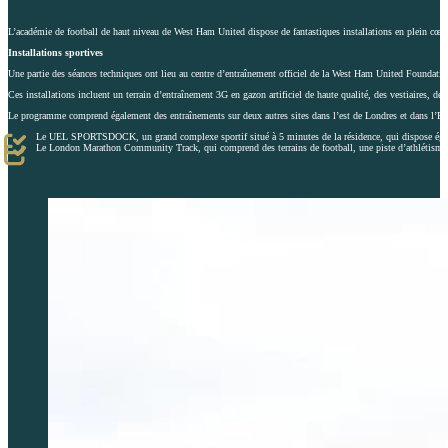
L’académie de football de haut niveau de West Ham United dispose de fantastiques installations en plein cœu
Installations sportives
Une partie des séances techniques ont lieu au centre d’entraînement officiel de la West Ham United Foundatio
Ces installations incluent un terrain d’entraînement 3G en gazon artificiel de haute qualité, des vestiaires, des
Le programme comprend également des entraînements sur deux autres sites dans l’est de Londres et dans l’Es
Le UEL SPORTSDOCK, un grand complexe sportif situé à 5 minutes de la résidence, qui dispose également
Le London Marathon Community Track, qui comprend des terrains de football, une piste d’athlétisme,