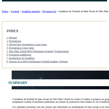
Ertheo
»
Football
»
Académie annuelle
»
Royaume-Uni
»
Académie de Football de Haut Nivau de West Ham
INDEX
1
Résumé
2
Programmes
3
Objectif des programmes à court terme
4
Programmes à long terme
5
West Ham United High Performance Academy Professionnels
6
Formation académique
7
Installations de l'académie
8
Anciens de la High Performance Football Academy England
SUMMARY
L’académie de football de haut niveau de West Ham United est située à Londres et propose un prog
programme scolaire d’excellence permettant aux jeunes de poursuivre leurs études en vue d’améliore
Les candidats potentiels sont des joueurs qui recherchent un entraînement de haut niveau et un env