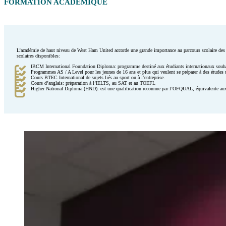
FORMATION ACADÉMIQUE
L’académie de haut niveau de West Ham United accorde une grande importance au parcours scolaire des j
scolaires disponibles:
IBCM International Foundation Diploma: programme destiné aux étudiants internationaux souha
Programmes AS / A Level pour les jeunes de 16 ans et plus qui veulent se préparer à des études u
Cours BTEC International de sujets liés au sport ou à l’entreprise.
Cours d’anglais: préparation à l’IELTS, au SAT et au TOEFL
Higher National Diploma (HND): est une qualification reconnue par l’OFQUAL, équivalente aux