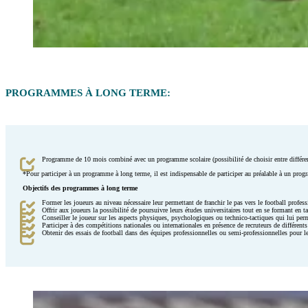
PROGRAMMES À LONG TERME:
Programme de 10 mois combiné avec un programme scolaire (possibilité de choisir entre différen
*Pour participer à un programme à long terme, il est indispensable de participer au préalable à un prog
Objectifs des programmes à long terme
Former les joueurs au niveau nécessaire leur permettant de franchir le pas vers le football profes
Offrir aux joueurs la possibilité de poursuivre leurs études universitaires tout en se formant en ta
Conseiller le joueur sur les aspects physiques, psychologiques ou technico-tactiques qui lui per
Participer à des compétitions nationales ou internationales en présence de recruteurs de différents
Obtenir des essais de football dans des équipes professionnelles ou semi-professionnelles pour l