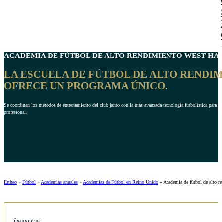
ACADEMIA DE FÚTBOL DE ALTO RENDIMIENTO
WEST HA
LA ESCUELA DE FÚTBOL DE ALTO RENDIM
OFRECE UN PROGRAMA ÚNICO.
Se coordinan los métodos de entrenamiento del club junto con la más avanzada tecnología futbolística para m
profesional.
Ertheo
»
Fútbol
»
Academias anuales
»
Academias de Fútbol en Reino Unido
»
Academia de fútbol de alto 
ÍNDICE