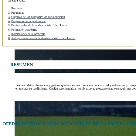
1
Resumen
2
Programas
3
Objetivo de los programas de corta duración
4
Programas de larga duración
5
Profesionales de la academia West Ham United
6
Formación académica
7
Instalaciones de la academia
8
Antiguos alumnos de la Academia West Ham United
RESUMEN
Los candidatos ideales son jugadores que buscan una formación de alto nivel y entorno muy competi
en mejorar su rendimiento. Opción recomendada si tu objetivo es prepararte para conseguir una bec
OFERTA DE PROGRAMAS DISPONIBLES DE LA ESCUELA D