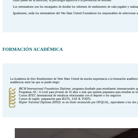
como puede ser la nutrición, la psicología deportiva o la prevención de lesiones.
Los entrenadores son los encargados de diseñar los informes de rendimiento de cada jugador y realiz
Igualmente, serán los entrenadores del Wes Ham United Foundation los responsables de seleccionar a s
FORMACIÓN ACADÉMICA
La Academia de Alto Rendimiento de West Ham United da mucha importancia a la formación académica de 
académicas entre las que se puede elegir:
IBCM
International Foundation Diploma
: programa diseñado para estudiantes internacionales q
Programas
AS / A Level
para jóvenes de 16 años o más que quieren prepararse para estudiar en la
Cursos
BTEC
International de temáticas relacionadas con el deporte o los negocios
Cursos de inglés: preparación para IELTS, SAT & TOEFL
Higher National Diploma (HND)
: es un título reconocido por OFQUAL, equivalente a los dos p