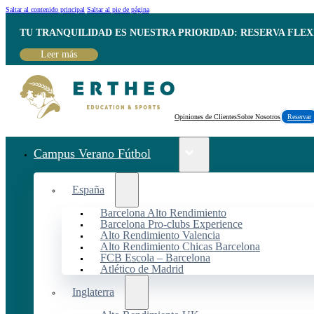
Saltar al contenido principal
Saltar al pie de página
TU TRANQUILIDAD ES NUESTRA PRIORIDAD: RESERVA FLEX
Leer más
Opiniones de Clientes
Sobre Nosotros
Reservar
Campus Verano Fútbol
España
Barcelona Alto Rendimiento
Barcelona Pro-clubs Experience
Alto Rendimiento Valencia
Alto Rendimiento Chicas Barcelona
FCB Escola – Barcelona
Atlético de Madrid
Inglaterra