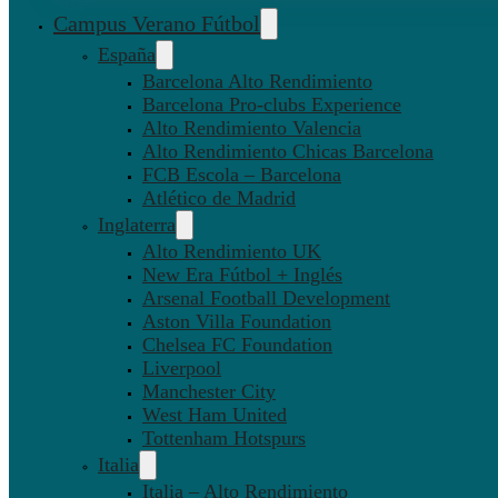
Campus Verano Fútbol
España
Barcelona Alto Rendimiento
Barcelona Pro-clubs Experience
Alto Rendimiento Valencia
Alto Rendimiento Chicas Barcelona
FCB Escola – Barcelona
Atlético de Madrid
Inglaterra
Alto Rendimiento UK
New Era Fútbol + Inglés
Arsenal Football Development
Aston Villa Foundation
Chelsea FC Foundation
Liverpool
Manchester City
West Ham United
Tottenham Hotspurs
Italia
Italia – Alto Rendimiento