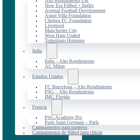
Alto Rendimiento UK
New Era Fútbol + Inglés
Arsenal Football Development
Aston Villa Foundation
Chelsea FC Foundation
Liverpool
Manchester City
West Ham United
Tottenham Hotspurs
Italia
Italia – Alto Rendimiento
AC Milan
Estados Unidos
FC Barcelona – Alto Rendimiento
PSG – Alto Rendimiento
IMG Florida
Francia
PSG Academy Pro
París Saint Germain – París
Campamentos para porteros
Campamentos de fútbol para chicas