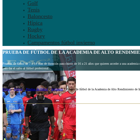
Golf
Tenis
Baloncesto
Hípica
Rugby
Hockey
Campamentos fútbol invierno
PRUEBA DE FÚTBOL DE LA ACADEMIA DE
ALTO RENDIMIE
Pruebas de fútbol de 7 o 14 días de duración para chicos de 16 a 21 años que quieren acceder a una academia
para dar el salto al fútbol profesional.
Ertheo
»
Fútbol
»
Pruebas de fútbol
»
Inglaterra
»
Prueba de fútbol de la Academia de Alto Rendimiento de In
ÍNDICE
1
Objetivo de la prueba de fútbol
2
Trial de fútbol
3
Sobre la academia