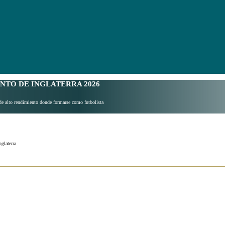
NTO DE INGLATERRA
2026
 de alto rendimiento donde formarse como futbolista
glaterra