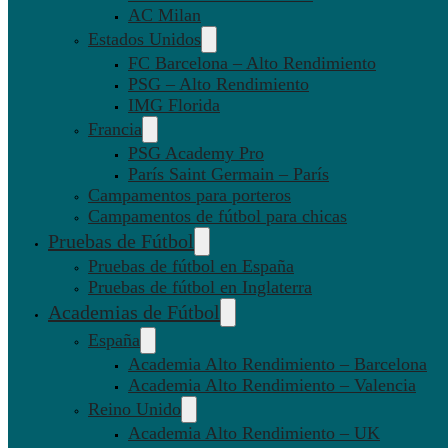
AC Milan
Estados Unidos
FC Barcelona – Alto Rendimiento
PSG – Alto Rendimiento
IMG Florida
Francia
PSG Academy Pro
París Saint Germain – París
Campamentos para porteros
Campamentos de fútbol para chicas
Pruebas de Fútbol
Pruebas de fútbol en España
Pruebas de fútbol en Inglaterra
Academias de Fútbol
España
Academia Alto Rendimiento – Barcelona
Academia Alto Rendimiento – Valencia
Reino Unido
Academia Alto Rendimiento – UK