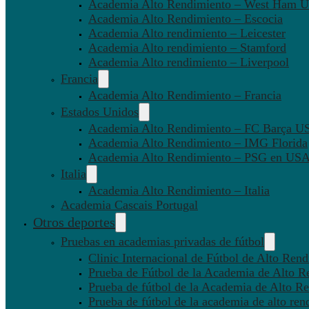
Academia Alto Rendimiento – West Ham U
Academia Alto Rendimiento – Escocia
Academia Alto rendimiento – Leicester
Academia Alto rendimiento – Stamford
Academia Alto rendimiento – Liverpool
Francia
Academia Alto Rendimiento – Francia
Estados Unidos
Academia Alto Rendimiento – FC Barça U
Academia Alto Rendimiento – IMG Florida
Academia Alto Rendimiento – PSG en US
Italia
Academia Alto Rendimiento – Italia
Academia Cascais Portugal
Otros deportes
Pruebas en academias privadas de fútbol
Clinic Internacional de Fútbol de Alto Ren
Prueba de Fútbol de la Academia de Alto R
Prueba de fútbol de la Academia de Alto Re
Prueba de fútbol de la academia de alto ren