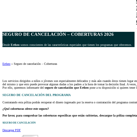
SEGURO DE CANCELACIÓN – COBERTURAS 2026
Desde
Ertheo
somos conscientes de las características especiales que tienen los programas que ofrecemos.
Ertheo
»
Seguro de cancelación – Coberturas
Los servicios dirigidos a niños o jóvenes son especialmente delicados y más aún cuando éstos tienen lugar e
del mismo y que esto puede provocar algunas dudas a los padres a la hora de tomar la decisión final. A veces
Por ello, queremos informarte del
seguro de cancelación que Ertheo
pone a tu disposición si quieres tener 
SEGURO DE CANCELACIÓN DEL PROGRAMA
Contratando esta póliza podrás recuperar el dinero ingresado por la reserva o contratación del programa cont
¿Qué coberturas ofrece este seguro?
Por favor, para comprobar las coberturas específicas que están cubiertas, descargue la póliza completa
SEGURO DE CANCELACIÓN
Descargar PDF