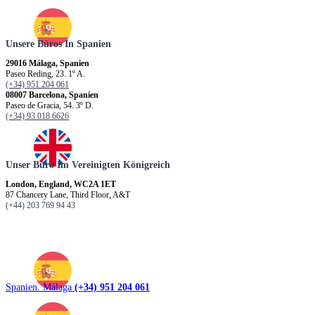
Unsere Büros In Spanien
29016 Málaga, Spanien
Paseo Reding, 23. 1º A.
(+34) 951 204 061
08007 Barcelona, Spanien
Paseo de Gracia, 54. 3º D.
(+34) 93 018 6626
Unser Büro Im Vereinigten Königreich
London, England, WC2A 1ET
87 Chancery Lane, Third Floor, A&T
(+44) 203 769 94 43
Spanien. Málaga
(+34) 951 204 061