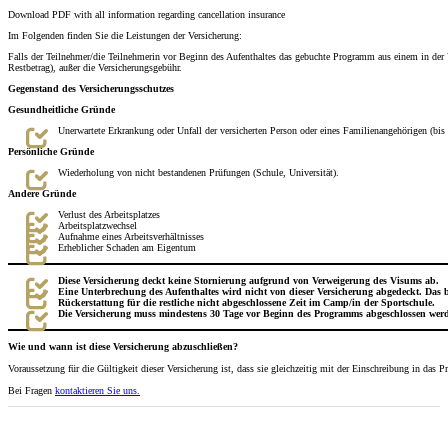
Download PDF with all information regarding cancellation insurance
Im Folgenden finden Sie die Leistungen der Versicherung:
Falls der Teilnehmer/die Teilnehmerin vor Beginn des Aufenthaltes das gebuchte Programm aus einem in de
Restbetrag), außer die Versicherungsgebühr.
Gegenstand des Versicherungsschutzes
Gesundheitliche Gründe
Unerwartete Erkrankung oder Unfall der versicherten Person oder eines Familienangehörigen (bis 
Persönliche Gründe
Wiederholung von nicht bestandenen Prüfungen (Schule, Universität).
Andere Gründe
Verlust des Arbeitsplatzes
Arbeitsplatzwechsel
Aufnahme eines Arbeitsverhältnisses
Erheblicher Schaden am Eigentum
Diese Versicherung deckt keine Stornierung aufgrund von Verweigerung des Visums ab.
Eine Unterbrechung des Aufenthaltes wird nicht von dieser Versicherung abgedeckt. Das 
Rückerstattung für die restliche nicht abgeschlossene Zeit im Camp/in der Sportschule.
Die Versicherung muss mindestens 30 Tage vor Beginn des Programms abgeschlossen wer
Wie und wann ist diese Versicherung abzuschließen?
Voraussetzung für die Gültigkeit dieser Versicherung ist, dass sie gleichzeitig mit der Einschreibung in d
Bei Fragen
kontaktieren Sie uns.