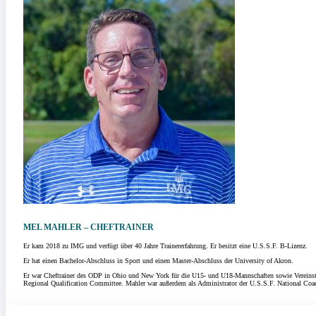
MEL MAHLER – CHEFTRAINER
Er kam 2018 zu IMG und verfügt über 40 Jahre Trainererfahrung. Er besitzt eine U.S.S.F. B-Lizenz.
Er hat einen Bachelor-Abschluss in Sport und einen Master-Abschluss der University of Akron.
Er war Cheftrainer des ODP in Ohio und New York für die U15- und U18-Mannschaften sowie Vereinst
Regional Qualification Committee. Mahler war außerdem als Administrator der U.S.S.F. National Coa