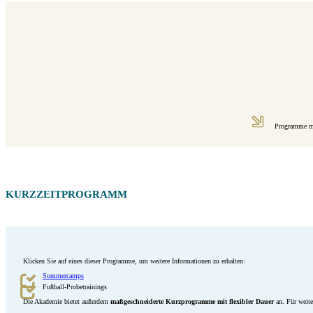
Programme mi
KURZZEITPROGRAMM
Klicken Sie auf eines dieser Programme, um weitere Informationen zu erhalten:
Sommercamps
Fußball-Probetrainings
Die Akademie bietet außerdem
maßgeschneiderte Kurzprogramme mit flexibler Dauer
an. Für weit