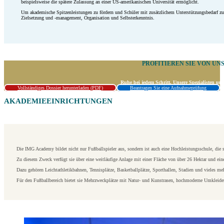
beispielsweise die spätere Zulassung an einer US-amerikanischen Universität ermöglicht.
Um akademische Spitzenleistungen zu fördern und Schüler mit zusätzlichem Unterstützungsbedarf zu 
Zielsetzung und -management, Organisation und Selbsterkenntnis.
PROFITIEREN SIE VON UN
Ruhe bei jedem Schritt. Unsere Spezialisten un
Vollständiges Dossier herunterladen (PDF)
Beantragen Sie eine Aufnahmeprüfung
AKADEMIEEINRICHTUNGEN
Die IMG Academy bildet nicht nur Fußballspieler aus, sondern ist auch eine Hochleistungsschule, die si
Zu diesem Zweck verfügt sie über eine weitläufige Anlage mit einer Fläche von über 26 Hektar und eine
Dazu gehören Leichtathletikbahnen, Tennisplätze, Basketballplätze, Sporthallen, Stadien und vieles meh
Für den Fußballbereich bietet sie Mehrzweckplätze mit Natur- und Kunstrasen, hochmoderne Umkleider