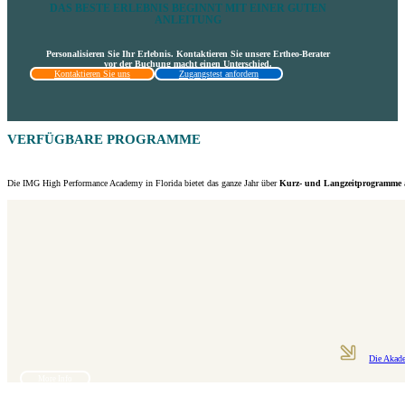
DAS BESTE ERLEBNIS BEGINNT MIT EINER GUTEN
ANLEITUNG
Personalisieren Sie Ihr Erlebnis. Kontaktieren Sie unsere Ertheo-Berater
vor der Buchung macht einen Unterschied.
Kontaktieren Sie uns
Zugangstest anfordern
VERFÜGBARE PROGRAMME
Die IMG High Performance Academy in Florida bietet das ganze Jahr über
Kurz- und Langzeitprogramme
Die Akad
More Info