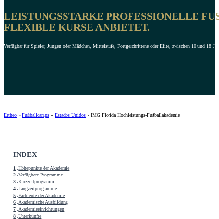
LEISTUNGSSTARKE PROFESSIONELLE FUSS
LEXIBLE KURSE ANBIETET.
Verfügbar für Spieler, Jungen oder Mädchen, Mittelstufe, Fortgeschrittene oder Elite, zwischen 10 und 18 Jah
Ertheo
»
Fußballcamps
»
Estados Unidos
»
IMG Florida Hochleistungs-Fußballakademie
INDEX
1
Höhepunkte der Akademie
2
Verfügbare Programme
3
Kurzzeitprogramm
4
Langzeitprogramme
5
Fachleute der Akademie
6
Akademische Ausbildung
7
Akademieeinrichtungen
8
Unterkünfte