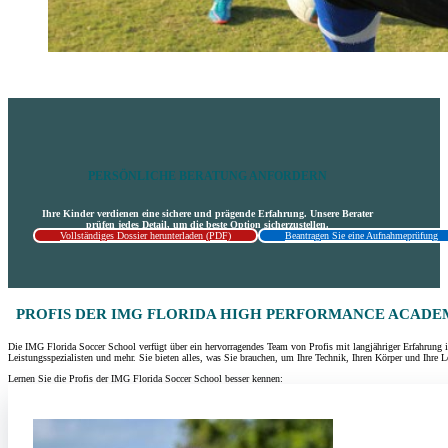
PERSÖNLICHE BERATUNG ANFORDERN
Ihre Kinder verdienen eine sichere und prägende Erfahrung. Unsere Berater
prüfen jedes Detail, um die beste Option sicherzustellen.
Vollständiges Dossier herunterladen (PDF)
Beantragen Sie eine Aufnahmeprüfung
PROFIS DER IMG FLORIDA HIGH PERFORMANCE ACADE
Die IMG Florida Soccer School verfügt über ein hervorragendes Team von Profis mit langjähriger Erfahrung im
Leistungsspezialisten und mehr. Sie bieten alles, was Sie brauchen, um Ihre Technik, Ihren Körper und Ihre Le
Lernen Sie die Profis der IMG Florida Soccer School besser kennen: