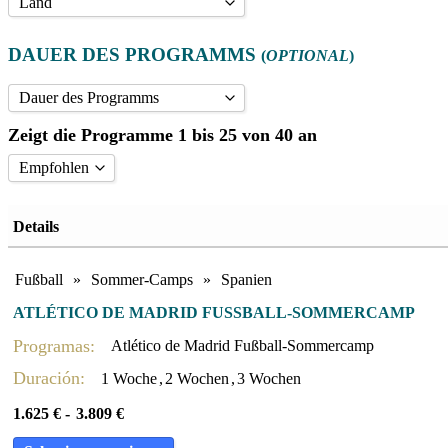
Land
Andere Reiseziele
DAUER DES PROGRAMMS
(
OPTIONAL
)
Frankreich
Großbritannien
Dauer des Programms
Italien
Zeigt die Programme 1 bis 25 von 40 an
1 Woche
(24)
Spanien
10 Monate
(4)
Empfohlen
Vereinigte Staaten
10 Monate (mit Studium)
(1)
Empfohlen
10-Monats-Programm. Leicester Academy
(1)
Details
Niedrigster Preis zuerst
2 Wochen
(23)
Sortieren nach Namen A - Z
3 Monate
(4)
Fußball
»
Sommer-Camps
»
Spanien
Sortiert nach Sportarten und Ländern
3 Wochen
(18)
ATLÉTICO DE MADRID FUSSBALL-SOMMERCAMP
3-Monats-Programm. Leicester Academy
(1)
Programas:
Atlético de Madrid Fußball-Sommercamp
4 Wochen
(13)
Duración:
1 Woche
,
2 Wochen
,
3 Wochen
5 Wochen
(1)
1.625
€
-
3.809
€
6 Monate
(7)
6 Wochen
(2)