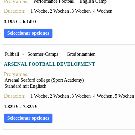
Programas:
Performance Football + English Camp
Duración:
1 Woche
,
2 Wochen
,
3 Wochen
,
4 Wochen
3.195
€
-
6.149
€
Seleccionar opciones
Fußball
»
Sommer-Camps
»
Großbritannien
ARSENAL FOOTBALL DEVELOPMENT
Programas:
Arsenal Seaford college (Sport Academy)
Standard mit Englisch
Duración:
1 Woche
,
2 Wochen
,
3 Wochen
,
4 Wochen
,
5 Wochen
1.829
£
-
7.325
£
Seleccionar opciones