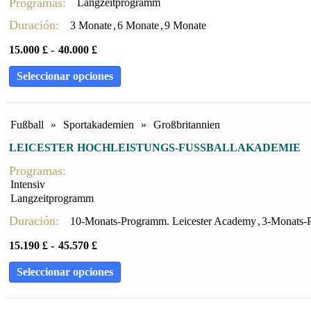
Programas:
Langzeitprogramm
Duración:
3 Monate
,
6 Monate
,
9 Monate
15.000
£
-
40.000
£
Seleccionar opciones
Fußball
»
Sportakademien
»
Großbritannien
LEICESTER HOCHLEISTUNGS-FUSSBALLAKADEMIE
Programas:
Intensiv
Langzeitprogramm
Duración:
10-Monats-Programm. Leicester Academy
,
3-Monats-
15.190
£
-
45.570
£
Seleccionar opciones