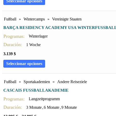
Seleccionar opciones
9 Monate
(3)
Fußball
»
Wintercamps
»
Vereinigte Staaten
BARÇA RESIDENCY ACADEMY USA WINTERFUSSBALL
Programas:
Winterlager
Duración:
1 Woche
3.139
$
Seleccionar opciones
Fußball
»
Sportakademien
»
Andere Reiseziele
CASCAIS FUSSBALLAKADEMIE
Programas:
Langzeitprogramm
Duración:
3 Monate
,
6 Monate
,
9 Monate