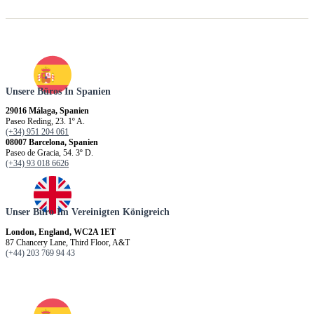
Unsere Büros In Spanien
29016 Málaga, Spanien
Paseo Reding, 23. 1º A.
(+34) 951 204 061
08007 Barcelona, Spanien
Paseo de Gracia, 54. 3º D.
(+34) 93 018 6626
Unser Büro Im Vereinigten Königreich
London, England, WC2A 1ET
87 Chancery Lane, Third Floor, A&T
(+44) 203 769 94 43