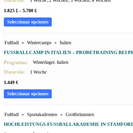
1 Woche
,
2 Wochen
,
3 Wochen
,
4 Wochen
1.825
£
-
5.700
£
Seleccionar opciones
Fußball
»
Wintercamps
»
Italien
FUSSBALLCAMP IN ITALIEN – PROBETRAINING BEI P
Programas:
Winterlager. Italien
Duración:
1 Woche
1.449
€
Seleccionar opciones
Fußball
»
Sportakademien
»
Großbritannien
HOCHLEISTUNGS-FUSSBALLAKADEMIE IN STAMFORD