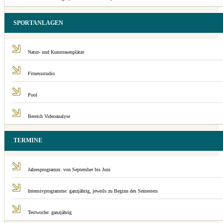
SPORTANLAGEN
Natur- und Kunstrasenplätze
Fitnessstudio
Pool
Bereich Videoanalyse
TERMINE
Jahresprogramm: von September bis Juni
Intensivprogramme: ganzjährig, jeweils zu Beginn des Semesters
Testwoche: ganzjährig