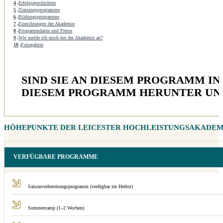
4
Erfolgsgeschichten
5
Trainingsprogramme
6
Bildungsprogramme
7
Einrichtungen der Akademie
8
Programmdaten und Preise
9
Wie melde ich mich bei der Akademie an?
10
Fotogalerie
SIND SIE AN DIESEM PROGRAMM IN
DIESEM PROGRAMM HERUNTER UND 
HÖHEPUNKTE DER LEICESTER HOCHLEISTUNGSAKADEM
VERFÜGBARE PROGRAMME
Saisonvorbereitungsprogramm (verfügbar im Herbst)
Sommercamp (1–2 Wochen)