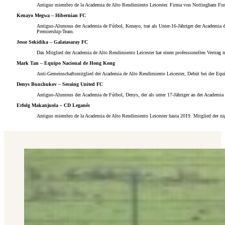
Antiguo miembro de la Academia de Alto Rendimiento Leicester. Firma von Nottingham Forest
Kenayo Megwa – Hibernian FC
Antiguo-Alumnus der Academia de Fútbol, ​​Kenayo, trat als Unter-16-Jähriger der Academia
Premiership-Team.
Jesse Sekidika – Galatasaray FC
Das Mitglied der Academia de Alto Rendimiento Leicester hat einen professionellen Vertrag m
Mark Tan – Equipo Nacional de Hong Kong
Anti-Gemeinschaftsmitglied der Academia de Alto Rendimiento Leicester, Debüt bei der Eq
Denys Bunchukov – Seraing United FC
Antiguo-Alumnus der Academia de Fútbol, ​​Denys, der als unter 17-Jähriger an der Academia
Erfolg Makanjuola – CD Leganés
Antiguo miembro de la Academia de Alto Rendimiento Leicester hasta 2019. Mitglied der nig