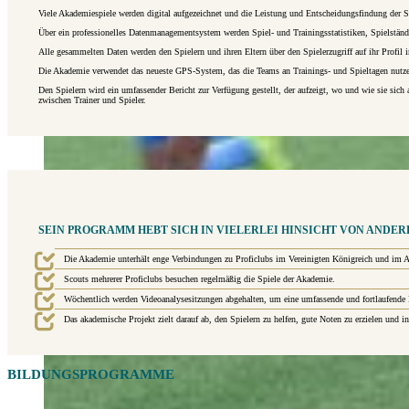
Viele Akademiespiele werden digital aufgezeichnet und die Leistung und Entscheidungsfindung der S
Über ein professionelles Datenmanagementsystem werden Spiel- und Trainingsstatistiken, Spielständ
Alle gesammelten Daten werden den Spielern und ihren Eltern über den Spielerzugriff auf ihr Profil
Die Akademie verwendet das neueste GPS-System, das die Teams an Trainings- und Spieltagen nutze
Den Spielern wird ein umfassender Bericht zur Verfügung gestellt, der aufzeigt, wo und wie sie sich a
zwischen Trainer und Spieler.
SEIN PROGRAMM HEBT SICH IN VIELERLEI HINSICHT VON ANDE
Die Akademie unterhält enge Verbindungen zu Proficlubs im Vereinigten Königreich und im 
Scouts mehrerer Proficlubs besuchen regelmäßig die Spiele der Akademie.
Wöchentlich werden Videoanalysesitzungen abgehalten, um eine umfassende und fortlaufende B
Das akademische Projekt zielt darauf ab, den Spielern zu helfen, gute Noten zu erzielen und
BILDUNGSPROGRAMME