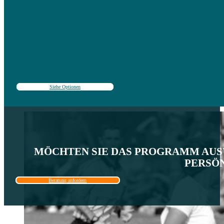
Siehe Optionen
MÖCHTEN SIE DAS PROGRAMM AUSW
PERSÖN
Beratung anfordern