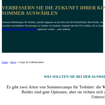
VERBESSERN SIE DIE ZUKUNFT IHRER KI
SOMMER AUSWÄHLEN
Sommer-Fußballcamps für Torhüter, speziell angepasst an das Alter und die Persönlichkeit Ihrer Kinder, dam
zwischen verschiedenen Torwartcamps in Ländern wie Spanien, England oder den USA wählen, die in Zusamm
England High Performance Camp
organisiert werden. , unter anderem.
Ertheo
»
Blogs
»
Camps für Fußballtorhüter
WAS SOLLTEN SIE BEI DER AUSW
Es gibt zwei Arten von Sommercamps für Torhüter: die
V
Beides sind gute Optionen, aber sie richten sich
Untersc