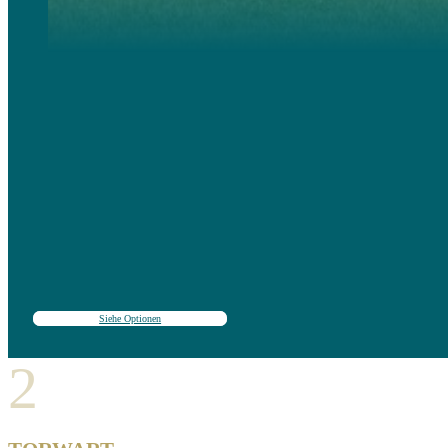
Hochleistungsfähiger, intensiver und anspruchsvoller Campus, der sich zu 100 % auf die Verbesserung f
Dazu gehören Trainingseinheiten, körperliches Konditionieren, strategische Analysen und Wettkämpfe.
Geeignet für Fußballniveaus von der hohen Mittelstufe bis zur Elite.
Siehe Optionen
2