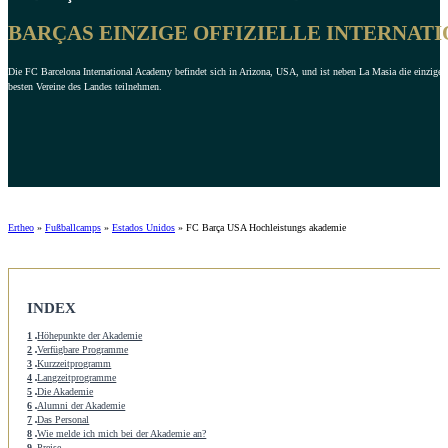
BARÇAS EINZIGE OFFIZIELLE INTERNAT
Die FC Barcelona International Academy befindet sich in Arizona, USA, und ist neben La Masia die einzige
besten Vereine des Landes teilnehmen.
Ertheo
»
Fußballcamps
»
Estados Unidos
»
FC Barça USA Hochleistungs akademie
INDEX
1
Höhepunkte der Akademie
2
Verfügbare Programme
3
Kurzzeitprogramm
4
Langzeitprogramme
5
Die Akademie
6
Alumni der Akademie
7
Das Personal
8
Wie melde ich mich bei der Akademie an?
9
Preise