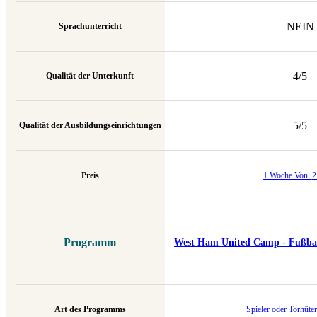
NEIN
Sprachunterricht
4/5
Qualität der Unterkunft
5/5
Qualität der Ausbildungseinrichtungen
Preis
1 Woche Von:
2
Programm
West Ham United Camp - Fußball 
Art des Programms
Spieler oder Torhüte