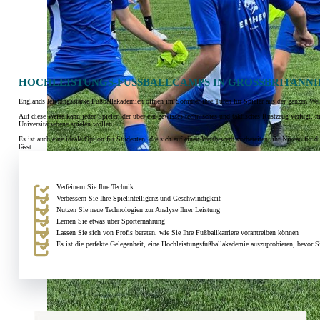
HOCHLEISTUNGS-FUSSBALLCAMPS IN GROSSBRITANNIEN
Englands leistungsstarke Fußballakademien öffnen im Sommer ihre Türen für Spieler aus der ganzen Welt, d
Auf diese Weise kann jeder Spieler, der über ein gewisses technisches und taktisches Rüstzeug verfügt, m
Universitätsebene spielen wollen.
Es ist auch eine ideale Option für Studenten, die sich auf einen Wettbewerb vorbereiten, ihr Niveau fü
lässt.
Verfeinern Sie Ihre Technik
Verbessern Sie Ihre Spielintelligenz und Geschwindigkeit
Nutzen Sie neue Technologien zur Analyse Ihrer Leistung
Lernen Sie etwas über Sporternährung
Lassen Sie sich von Profis beraten, wie Sie Ihre Fußballkarriere vorantreiben können
Es ist die perfekte Gelegenheit, eine Hochleistungsfußballakademie auszuprobieren, bevor S