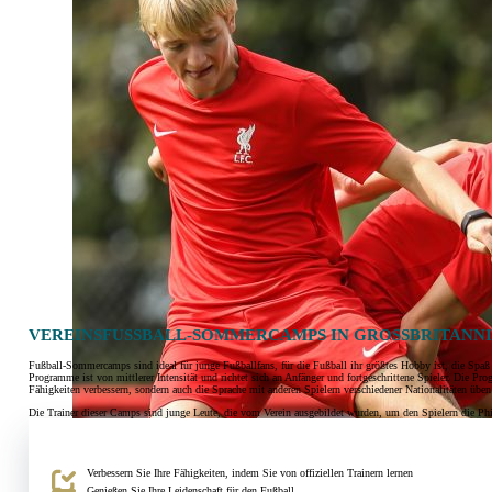
VEREINSFUSSBALL-SOMMERCAMPS IN GROSSBRITANNIE
Fußball-Sommercamps sind ideal für junge Fußballfans, für die Fußball ihr größtes Hobby ist, die Spaß 
Programme ist von mittlerer Intensität und richtet sich an Anfänger und fortgeschrittene Spieler. Die Pr
Fähigkeiten verbessern, sondern auch die Sprache mit anderen Spielern verschiedener Nationalitäten übe
Die Trainer dieser Camps sind junge Leute, die vom Verein ausgebildet wurden, um den Spielern die Phil
Verbessern Sie Ihre Fähigkeiten, indem Sie von offiziellen Trainern lernen
Genießen Sie Ihre Leidenschaft für den Fußball