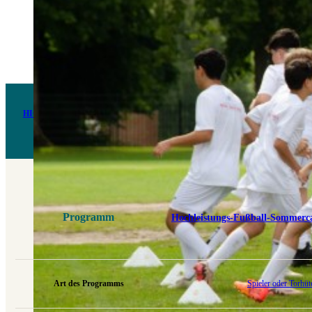
HIGH PERFORMANCE UK
Exzellentes europäisches Fußballtraining. Ein Programm für Athleten, die nach höchstem tec
Programm
Hochleistungs-Fußball-Sommerca
Art des Programms
Spieler oder Torhüt