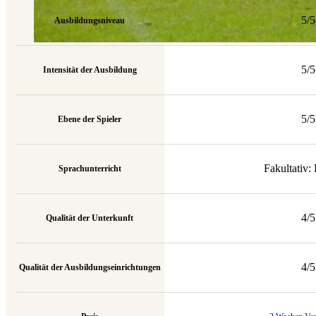
5/5
Ausbildungsniveau
5/5
Intensität der Ausbildung
5/5
Ebene der Spieler
Fakultativ:
Sprachunterricht
4/5
Qualität der Unterkunft
4/5
Qualität der Ausbildungseinrichtungen