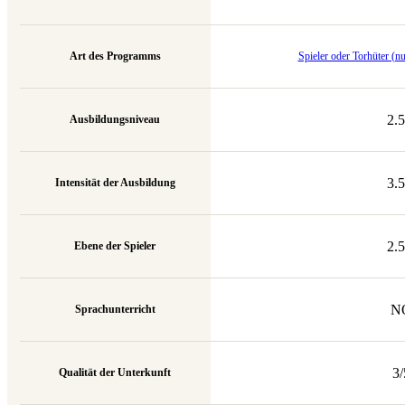
Art des Programms
Spieler oder Torhüter (
2.5
Ausbildungsniveau
3.5
Intensität der Ausbildung
2.5
Ebene der Spieler
N
Sprachunterricht
3/
Qualität der Unterkunft