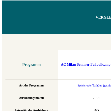
VERGLE
Programm
AC Milan Sommer-Fußballcamp (
Art des Programms
Spieler oder Torhüter (gemis
2.5/5
Ausbildungsniveau
3/5
Intensität der Ausbildung