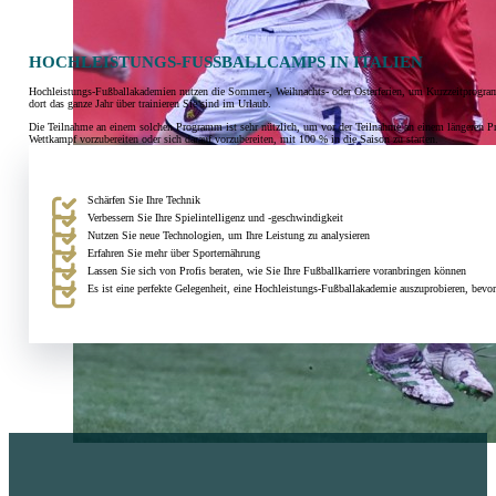
HOCHLEISTUNGS-FUSSBALLCAMPS IN ITALIEN
Hochleistungs-Fußballakademien nutzen die Sommer-, Weihnachts- oder Osterferien, um Kurzzeitprogramme
dort das ganze Jahr über trainieren Sie sind im Urlaub.
Die Teilnahme an einem solchen Programm ist sehr nützlich, um vor der Teilnahme an einem längeren Pr
Wettkampf vorzubereiten oder sich darauf vorzubereiten, mit 100 % in die Saison zu starten.
Schärfen Sie Ihre Technik
Verbessern Sie Ihre Spielintelligenz und -geschwindigkeit
Nutzen Sie neue Technologien, um Ihre Leistung zu analysieren
Erfahren Sie mehr über Sporternährung
Lassen Sie sich von Profis beraten, wie Sie Ihre Fußballkarriere voranbringen können
Es ist eine perfekte Gelegenheit, eine Hochleistungs-Fußballakademie auszuprobieren, bevo