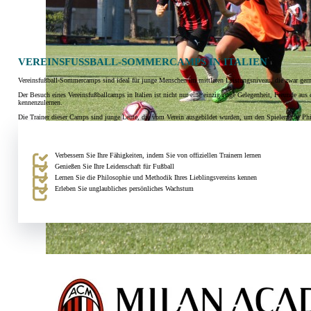
VEREINSFUSSBALL-SOMMERCAMPS IN ITALIEN
Vereinsfußball-Sommercamps sind ideal für junge Menschen im mittleren Leistungsniveau, die zwar gerne
Der Besuch eines Vereinsfußballcamps in Italien ist nicht nur eine einzigartige Gelegenheit, Freunde aus
kennenzulernen.
Die Trainer dieser Camps sind junge Leute, die vom Verein ausgebildet wurden, um den Spielern die Phil
Verbessern Sie Ihre Fähigkeiten, indem Sie von offiziellen Trainern lernen
Genießen Sie Ihre Leidenschaft für Fußball
Lernen Sie die Philosophie und Methodik Ihres Lieblingsvereins kennen
Erleben Sie unglaubliches persönliches Wachstum