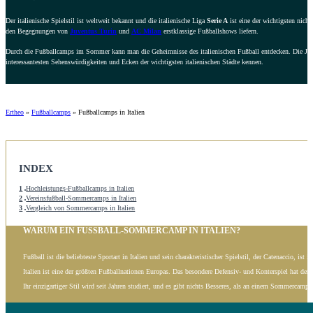
Der italienische Spielstil ist weltweit bekannt und die italienische Liga
Serie A
ist eine der wichtigsten nicht
den Begegnungen von
Juventus Turin
und
AC Milan
erstklassige Fußballshows liefern.
Durch die Fußballcamps im Sommer kann man die Geheimnisse des italienischen Fußball entdecken. Die Jugen
interessantesten Sehenswürdigkeiten und Ecken der wichtigsten italienischen Städte kennen.
Ertheo
»
Fußballcamps
»
Fußballcamps in Italien
INDEX
1
Hochleistungs-Fußballcamps in Italien
2
Vereinsfußball-Sommercamps in Italien
3
Vergleich von Sommercamps in Italien
WARUM EIN FUSSBALL-SOMMERCAMP IN ITALIEN?
Fußball ist die beliebteste Sportart in Italien und sein charakteristischer Spielstil, der Catenaccio, ist 
Italien ist eine der größten Fußballnationen Europas. Das besondere Defensiv- und Konterspiel hat der 
Ihr einzigartiger Stil wird seit Jahren studiert, und es gibt nichts Besseres, als an einem Sommercamp 