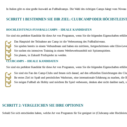
In Italien gibt es eine große Auswahl an Fußballcamps. Die Wahl des richtigen Camps hängt vom Niveau s
SCHRITT 1 BESTIMMEN SIE IHR ZIEL: CLUBCAMP ODER HÖCHSTLEIS
HOCHLEISTUNGS-FUSSBALLCAMPS – IDEALE KANDIDATEN
Sie sind ein perfekter Kandidat für diese Art von Programm, wenn Sie die folgenden Eigenschaften erfülle
Das Hauptziel der Teilnahme am Camp ist die Verbesserung des Fußballniveaus.
Sie spielen bereits in einem Verbundteam und haben ein mittleres, fortgeschrittenes oder Elite-Leve
Sie suchen ein intensives Training in einem Wettbewerbsumfeld mit Spitzenspielern.
Sie planen, in Zukunft Profispieler zu werden.
CLUBCAMPS – IDEALE KANDIDATEN
Sie sind ein perfekter Kandidat für diese Art von Programm, wenn Sie die folgenden Eigenschaften erfülle
Sie sind ein Fan des Camp-Clubs und freuen sich darauf, auf den offiziellen Einrichtungen des Clu
Ihr erstes Ziel ist Spaß und persönliches Wachstum, eine internationale Erfahrung zu machen, die I
Sie mögen Fußball als Hobby und möchten Ihr Spiel verbessern, denken aber nicht darüber nach, 
SCHRITT 2: VERGLEICHEN SIE IHRE OPTIONEN
Sobald Sie sich entschieden haben, welche Art von Programm für Sie geeignet ist (Clubcamp oder Hochleistu