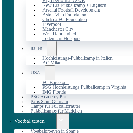
High Performance UK
New Era Fußballcamp + Englisch
Arsenal Football Development
Aston Villa Foundation
Chelsea FC Foundation
Liverpool
Manchester City
West Ham United
Tottenham Hotspurs
Italien
Hochleistungs-Fußballcamp in Italien
AC Milan
USA
FC Barcelona
PSG Hochleistungs-Fußballcamp in Virginia
IMG Florida
PSG Academy Pro
Paris Saint Germain
Camps für Fußballtorhüter
Fußballcamps für Mädchen
Voetbal testen
Voetbalproeven in Spanje