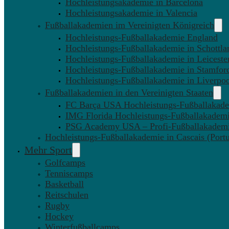
Hochleistungsakademie in Barcelona
Hochleistungsakademie in Valencia
Fußballakademien im Vereinigten Königreich
Hochleistungs-Fußballakademie England
Hochleistungs-Fußballakademie in Schottla
Hochleistungs-Fußballakademie in Leiceste
Hochleistungs-Fußballakademie in Stamfor
Hochleistungs-Fußballakademie in Liverpo
Fußballakademien in den Vereinigten Staaten
FC Barça USA Hochleistungs-Fußballakad
IMG Florida Hochleistungs-Fußballakadem
PSG Academy USA – Profi-Fußballakadem
Hochleistungs-Fußballakademie in Cascais (Portu
Mehr Sport
Golfcamps
Tenniscamps
Basketball
Reitschulen
Rugby
Hockey
Winterfußballcamps