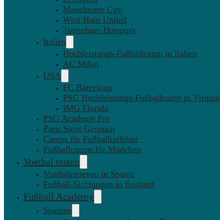
Manchester City
West Ham United
Tottenham Hotspurs
Italien
Hochleistungs-Fußballcamp in Italien
AC Milan
USA
FC Barcelona
PSG Hochleistungs-Fußballcamp in Virgini
IMG Florida
PSG Academy Pro
Paris Saint Germain
Camps für Fußballtorhüter
Fußballcamps für Mädchen
Voetbal testen
Voetbalproeven in Spanje
Fußball-Sichtungen in England
Fußball Academy
Spanien