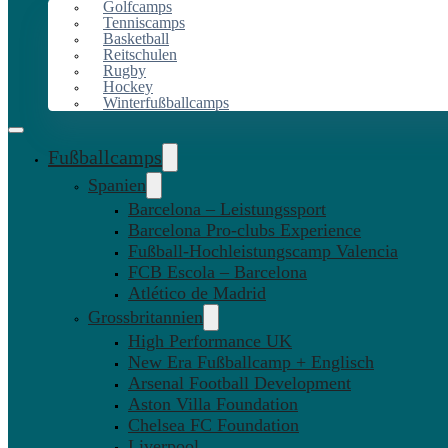
Golfcamps
Tenniscamps
Basketball
Reitschulen
Rugby
Hockey
Winterfußballcamps
Fußballcamps
Spanien
Barcelona – Leistungssport
Barcelona Pro-clubs Experience
Fußball-Hochleistungscamp Valencia
FCB Escola – Barcelona
Atlético de Madrid
Grossbritannien
High Performance UK
New Era Fußballcamp + Englisch
Arsenal Football Development
Aston Villa Foundation
Chelsea FC Foundation
Liverpool