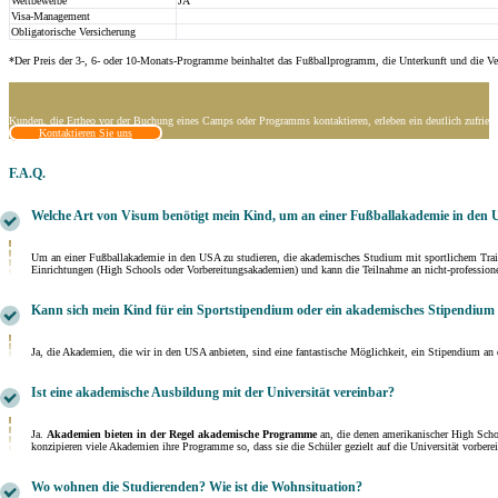
Wettbewerbe
JA
Visa-Management
Obligatorische Versicherung
*Der Preis der 3-, 6- oder 10-Monats-Programme beinhaltet das Fußballprogramm, die Unterkunft und die Ve
Kunden, die Ertheo vor der Buchung eines Camps oder Programms kontaktieren, erleben ein deutlich zufriede
Kontaktieren Sie uns
F.A.Q.
Welche Art von Visum benötigt mein Kind, um an einer Fußballakademie in den 
Um an einer Fußballakademie in den USA zu studieren, die akademisches Studium mit sportlichem Train
Einrichtungen (High Schools oder Vorbereitungsakademien) und kann die Teilnahme an nicht-professione
Kann sich mein Kind für ein Sportstipendium oder ein akademisches Stipendium 
Ja, die Akademien, die wir in den USA anbieten, sind eine fantastische Möglichkeit, ein Stipendium a
Ist eine akademische Ausbildung mit der Universität vereinbar?
Ja.
Akademien bieten in der Regel akademische Programme
an, die denen amerikanischer High Scho
konzipieren viele Akademien ihre Programme so, dass sie die Schüler gezielt auf die Universität vorber
Wo wohnen die Studierenden? Wie ist die Wohnsituation?