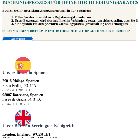
BUCHUNGSPROZESS FÜR DEINE
HOCHLEISTUNGSAKADEMI
Buchen Sie Ihr Hochleistungsfußballprogramm in nur 3 Schritten
Füllen Sie das untenstehende Registrierungsformular aus.
Unser Beraterteam wird sich mit Ihnen in Verbindung setzen, um sicherzustellen, dass Sie d
Sie beginnen mit dem gewählten Zulassungsprozess (Probetraining oder Fernzugriff)
DU BIST
NUR EINEN SCHRITT
DAVON ENTFERNT, DEINE BESTE VERSION ALS FUSSBALLER ZU ERREICHEN:
Reservieren
Unsere Büros In Spanien
29016 Málaga, Spanien
Paseo Reding, 23. 1º A.
(+34) 951 204 061
08007 Barcelona, Spanien
Paseo de Gracia, 54. 3º D.
(+34) 93 018 6626
Unser Büro Im Vereinigten Königreich
London, England, WC2A 1ET