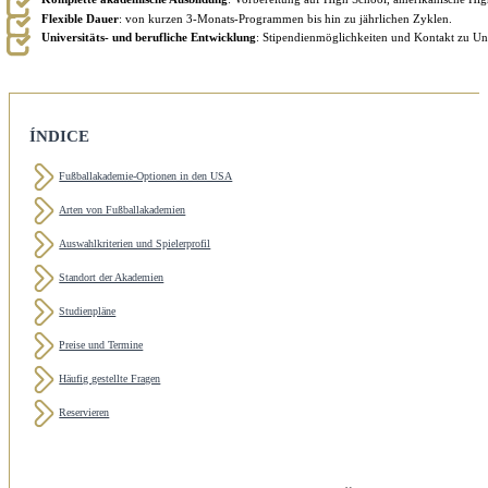
Flexible Dauer
: von kurzen 3-Monats-Programmen bis hin zu jährlichen Zyklen.
Universitäts- und berufliche Entwicklung
: Stipendienmöglichkeiten und Kontakt zu Univ
ÍNDICE
Fußballakademie-Optionen in den USA
Arten von Fußballakademien
Auswahlkriterien und Spielerprofil
Standort der Akademien
Studienpläne
Preise und Termine
Häufig gestellte Fragen
Reservieren