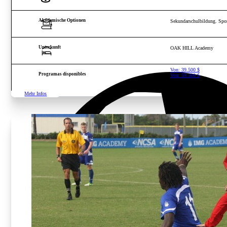
Akademische Optionen
Sekundarschulbildung. Spor
Unterkunft
OAK HILL Academy
Von:
39.500
$
Programas disponibles
Von:
59.500
$
Mehr Infos