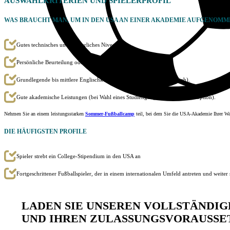
AUSWAHLKRITERIEN
UND SPIELERPROFIL
WAS BRAUCHT MAN, UM IN DEN USA AN EINER AKADEMIE AUFGENOM
Gutes technisches und körperliches Niveau.
Persönliche Beurteilung oder Fernbeurteilung per Video.
Grundlegende bis mittlere Englischkenntnisse (aber nicht ausschließlich).
Gute akademische Leistungen (bei Wahl eines Studiengangs mit Universitätsoption).
Nehmen Sie an einem leistungsstarken
Sommer-Fußballcamp
teil, bei dem Sie die USA-Akademie Ihrer Wah
DIE HÄUFIGSTEN PROFILE
Spieler strebt ein College-Stipendium in den USA an
Fortgeschrittener Fußballspieler, der in einem internationalen Umfeld antreten und weiter
LADEN SIE UNSEREN VOLLSTÄNDIGE
ND IHREN ZULASSUNGSVORAUSSE