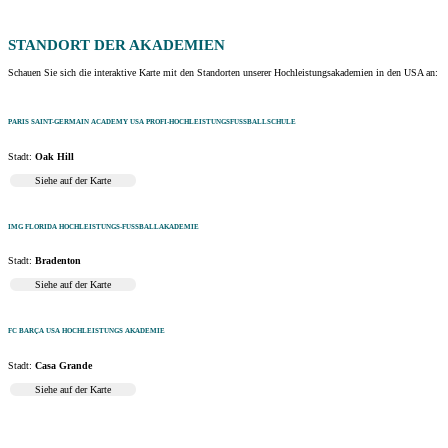
STANDORT
DER AKADEMIEN
Schauen Sie sich die interaktive Karte mit den Standorten unserer Hochleistungsakademien in den USA an:
PARIS SAINT-GERMAIN ACADEMY USA PROFI-HOCHLEISTUNGSFUSSBALLSCHULE
Stadt:
Oak Hill
Siehe auf der Karte
IMG FLORIDA HOCHLEISTUNGS-FUSSBALLAKADEMIE
Stadt:
Bradenton
Siehe auf der Karte
FC BARÇA USA HOCHLEISTUNGS AKADEMIE
Stadt:
Casa Grande
Siehe auf der Karte