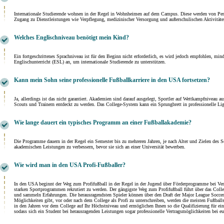
Internationale Studierende wohnen in der Regel in Wohnheimen auf dem Campus. Diese werden von Perso
Zugang zu Dienstleistungen wie Verpflegung, medizinischer Versorgung und außerschulischen Aktivitäten
Welches Englischniveau benötigt mein Kind?
Ein fortgeschrittenes Sprachniveau ist für den Beginn nicht erforderlich, es wird jedoch empfohlen, m
Englischunterricht (ESL) an, um internationale Studierende zu unterstützen.
Kann mein Sohn seine professionelle Fußballkarriere in den USA fortsetzen?
Ja, allerdings ist das nicht garantiert. Akademien sind darauf ausgelegt, Sportler auf Wettkampfnivea
Scouts und Trainern entdeckt zu werden. Das College-System kann ein Sprungbrett in professionelle Li
Wie lange dauert ein typisches Programm an einer Fußballakademie?
Die Programme dauern in der Regel ein Semester bis zu mehreren Jahren, je nach Alter und Zielen des 
akademischen Leistungen zu verbessern, bevor sie sich an einer Universität bewerben.
Wie wird man in den USA Profi-Fußballer?
In den USA beginnt der Weg zum Profifußball in der Regel in der Jugend über Förderprogramme bei Ver
starken Sportprogrammen rekrutiert zu werden. Der gängigste Weg zum Profifußball führt über das Coll
und sammeln Erfahrungen. Die herausragendsten Spieler können über den Draft der Major League Socce
Möglichkeiten gibt, vor oder nach dem College als Profi zu unterschreiben, werden die meisten Fußballs
in den Jahren vor dem College auf Ihr Höchstniveau und ermöglichen Ihnen so die Qualifizierung für 
sodass sich ein Student bei herausragenden Leistungen sogar professionelle Vertragsmöglichkeiten bei e