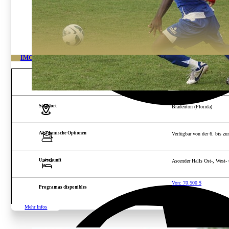
IMG FLORIDA HOCHLEISTUNGS-FUSSBALLAKADEMIE
Alter und Geschlecht
Jungen und Mädchen von 10
Standort
Bradenton (Florida)
Akademische Optionen
Verfügbar von der 6. bis zu
Unterkunft
Ascender Halls Ost-, West-
Von:
70.500
$
Programas disponibles
Mehr Infos