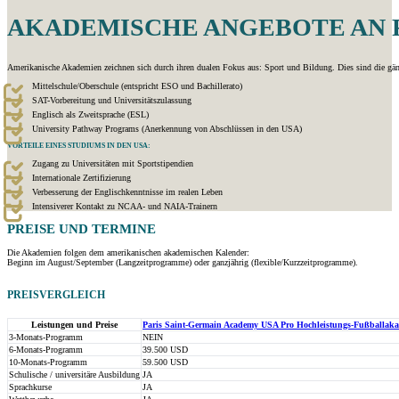
AKADEMISCHE ANGEBOTE AN F
Amerikanische Akademien zeichnen sich durch ihren dualen Fokus aus: Sport und Bildung. Dies sind die gä
Mittelschule/Oberschule (entspricht ESO und Bachillerato)
SAT-Vorbereitung und Universitätszulassung
Englisch als Zweitsprache (ESL)
University Pathway Programs (Anerkennung von Abschlüssen in den USA)
VORTEILE EINES STUDIUMS IN DEN USA:
Zugang zu Universitäten mit Sportstipendien
Internationale Zertifizierung
Verbesserung der Englischkenntnisse im realen Leben
Intensiverer Kontakt zu NCAA- und NAIA-Trainern
PREISE UND
TERMINE
Die Akademien folgen dem amerikanischen akademischen Kalender:
Beginn im August/September (Langzeitprogramme) oder ganzjährig (flexible/Kurzzeitprogramme).
PREISVERGLEICH
Leistungen und Preise
Paris Saint-Germain Academy USA Pro Hochleistungs-Fußballak
3-Monats-Programm
NEIN
6-Monats-Programm
39.500 USD
10-Monats-Programm
59.500 USD
Schulische / universitäre Ausbildung
JA
Sprachkurse
JA