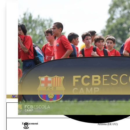
ACADÉMIE DE HAUT NIVEAU FC BARÇA USA
Âge et sexe
Garçons et filles de 13 à 18
Emplacement
Arizona (EE.UU)