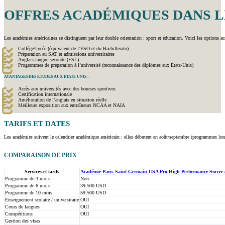
OFFRES ACADÉMIQUES DANS L
Les académies américaines se distinguent par leur double orientation : sport et éducation. Voici les options a
Collège/Lycée (équivalent de l’ESO et du Bachillerato)
Préparation au SAT et admissions universitaires
Anglais langue seconde (ESL)
Programmes de préparation à l’université (reconnaissance des diplômes aux États-Unis)
AVANTAGES DES ÉTUDES AUX ÉTATS-UNIS :
Accès aux universités avec des bourses sportives
Certification internationale
Amélioration de l’anglais en situation réelle
Meilleure exposition aux entraîneurs NCAA et NAIA
TARIFS ET
DATES
Les académies suivent le calendrier académique américain : elles débutent en août/septembre (programmes long
COMPARAISON DE PRIX
Services et tarifs
Académie Paris Saint-Germain USA Pro High Performance Soccer
Programme de 3 mois
Non
Programme de 6 mois
39.500 USD
Programme de 10 mois
59.500 USD
Enseignement scolaire / universitaire
OUI
Cours de langues
OUI
Compétitions
OUI
Gestion des visas