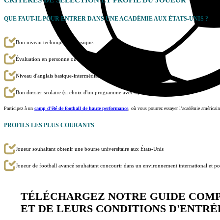
QUE FAUT-IL POUR ENTRER DANS UNE ACADÉMIE AUX ÉTATS-UNIS ?
Bon niveau technique et physique.
Évaluation en personne ou évaluation vidéo à distance.
Niveau d'anglais basique-intermédiaire (mais non exclusif).
Bon dossier scolaire (si choix d'un programme avec option universitaire).
Participez à un
camp d’été de football de haute performance
, où vous pourrez essayer l’académie américain
PROFILS LES PLUS COURANTS
Joueur souhaitant obtenir une bourse universitaire aux États-Unis
Joueur de football avancé souhaitant concourir dans un environnement international et po
TÉLÉCHARGEZ NOTRE GUIDE COMPL
ET DE LEURS CONDITIONS D'ENTRÉ