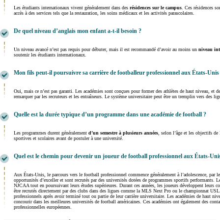
Les étudiants internationaux vivent généralement dans des
résidences sur le campus
. Ces résidences so
accès à des services tels que la restauration, les soins médicaux et les activités parascolaires.
De quel niveau d’anglais mon enfant a-t-il besoin ?
Un niveau avancé n’est pas requis pour débuter, mais il est recommandé d’avoir au moins un
niveau in
soutenir les étudiants internationaux.
Mon fils peut-il poursuivre sa carrière de footballeur professionnel aux États-Unis
Oui, mais ce n’est pas garanti. Les académies sont conçues pour former des athlètes de haut niveau, et d
remarquer par les recruteurs et les entraîneurs. Le système universitaire peut être un tremplin vers des 
Quelle est la durée typique d’un programme dans une académie de football ?
Les programmes durent généralement
d’un semestre à plusieurs années
, selon l’âge et les objectifs 
sportives et scolaires avant de postuler à une université.
Quel est le chemin pour devenir un joueur de football professionnel aux États-Uni
Aux États-Unis, le parcours vers le football professionnel commence généralement à l’adolescence, par 
opportunités d’exceller et sont recrutés par des universités dotées de programmes sportifs performants. 
NJCAA tout en poursuivant leurs études supérieures. Durant ces années, les joueurs développent leurs com
être recrutés directement par des clubs dans des ligues comme la MLS Next Pro ou le championnat USL. B
professionnels après avoir terminé tout ou partie de leur carrière universitaire. Les académies de haut niv
concourir dans les meilleures universités de football américaines. Ces académies ont également des conta
professionnelles européennes.