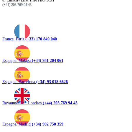
87 Chancery Lane, Third Floor, A&T
(+44) 203 769 94 43
France. Paris
(+33) 170 849 040
Espagne. Málaga
(+34) 951 204 061
Espagne. Barcelona
(+34) 93 018 6626
Royaume-Uni. Londres
(+44) 203 769 94 43
Espagne. Madrid
(+34) 902 750 359