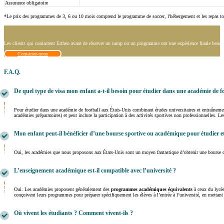
Assurance obligatoire
*Le prix des programmes de 3, 6 ou 10 mois comprend le programme de soccer, l'hébergement et les repas tou
Les clients qui contactent Ertheo avant de réserver un camp ou un programme ont une expérience finale beauco
Contactez-nous
F.A.Q.
De quel type de visa mon enfant a-t-il besoin pour étudier dans une académie de f
Pour étudier dans une académie de football aux États-Unis combinant études universitaires et entraîneme
académies préparatoires) et peut inclure la participation à des activités sportives non professionnelles.
Mon enfant peut-il bénéficier d’une bourse sportive ou académique pour étudier e
Oui, les académies que nous proposons aux États-Unis sont un moyen fantastique d’obtenir une bourse da
L’enseignement académique est-il compatible avec l’université ?
Oui. Les académies proposent généralement des
programmes académiques équivalents
à ceux du lycée
conçoivent leurs programmes pour préparer spécifiquement les élèves à l’entrée à l’université, en mettant l
Où vivent les étudiants ? Comment vivent-ils ?