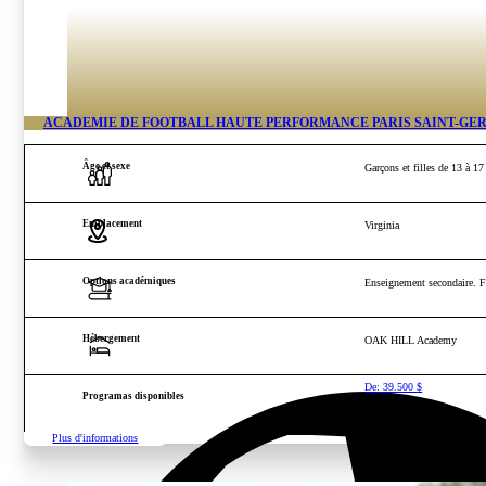
ACADÉMIE DE FOOTBALL HAUTE PERFORMANCE PARIS SAINT-GE
Âge et sexe
Garçons et filles de 13 à 17
Emplacement
Virginia
Options académiques
Enseignement secondaire. Fo
Hébergement
OAK HILL Academy
De:
39.500
$
Programas disponibles
Plus d'informations