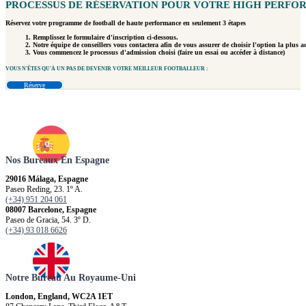
PROCESSUS DE RÉSERVATION POUR VOTRE
HIGH PERFO
Réservez votre programme de football de haute performance en seulement 3 étapes
Remplissez le formulaire d'inscription ci-dessous.
Notre équipe de conseillers vous contactera afin de vous assurer de choisir l'option la plus a
Vous commencez le processus d'admission choisi (faire un essai ou accéder à distance)
VOUS N'ÊTES
QU'À UN PAS
DE DEVENIR VOTRE MEILLEUR FOOTBALLEUR :
Réserve
Nos Bureaux En Espagne
29016 Málaga, Espagne
Paseo Reding, 23. 1º A.
(+34) 951 204 061
08007 Barcelone, Espagne
Paseo de Gracia, 54. 3º D.
(+34) 93 018 6626
Notre Bureau Au Royaume-Uni
London, England, WC2A 1ET