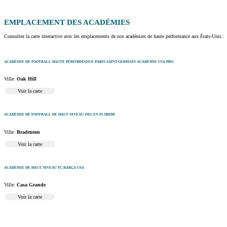
EMPLACEMENT
DES ACADÉMIES
Consultez la carte interactive avec les emplacements de nos académies de haute performance aux États-Unis :
ACADÉMIE DE FOOTBALL HAUTE PERFORMANCE PARIS SAINT-GERMAIN ACADÉMIE USA PRO
Ville:
Oak Hill
Voir la carte
ACADÉMIE DE FOOTBALL DE HAUT NIVEAU IMG EN FLORIDE
Ville:
Bradenton
Voir la carte
ACADÉMIE DE HAUT NIVEAU FC BARÇA USA
Ville:
Casa Grande
Voir la carte