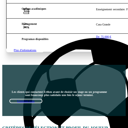
Options académiques
Enseignement secondaire. Fo
Hébergement
Casa Grande
De:
75.000
€
Programas disponibles
Plus d'informations
Les clients qui contactent Ertheo avant de choisir un stage ou un programme
sont beaucoup plus satisfaits une fois le séjour terminé.
Contactez-nous
CRITÈRES DE
SÉLECTION
ET PROFIL DU JOUEUR