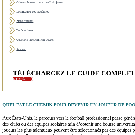
Critères de sélection et profil du joueur
Localisation des académies
Plans d'études
Tarifs et dates
Questions fréquemment posées
Réserve
TÉLÉCHARGEZ LE GUIDE COMPLET 
le PDF
QUEL EST LE CHEMIN POUR DEVENIR UN JOUEUR DE
FOO
Aux États-Unis, le parcours vers le football professionnel passe génér
des clubs ou des équipes scolaires afin d’obtenir une bourse universit
joueurs les plus talentueux peuvent être sélectionnés par des équipe