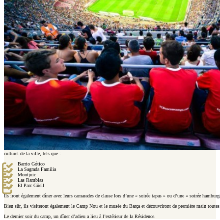
culturel de la ville, tels que :
Barrio Gótico
La Sagrada Familia
Montjuic
Las Ramblas
El Parc Güell
Ils iront également dîner avec leurs camarades de classe lors d’une « soirée tapas » ou d’une « soirée hamburg
Bien sûr, ils visiteront également le Camp Nou et le musée du Barça et découvriront de première main toutes l
Le dernier soir du camp, un dîner d’adieu a lieu à l’extérieur de la Résidence.