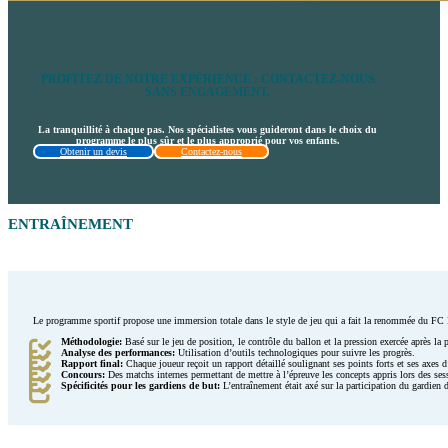
PROFITEZ DE NOTRE EXPÉRIENCE : CONTACTEZ-NOUS
SANS ENGAGEMENT.
La tranquillité à chaque pas. Nos spécialistes vous guideront dans le choix du
programme le plus sûr et le plus approprié pour vos enfants.
Obtenir un devis
Contactez-nous
ENTRAÎNEMENT
Le programme sportif propose une immersion totale dans le style de jeu qui a fait la renommée du FC 
Méthodologie:
Basé sur le jeu de position, le contrôle du ballon et la pression exercée après la 
Analyse des performances:
Utilisation d’outils technologiques pour suivre les progrès.
Rapport final:
Chaque joueur reçoit un rapport détaillé soulignant ses points forts et ses axes d
Concours:
Des matchs internes permettant de mettre à l’épreuve les concepts appris lors des ses
Spécificités pour les gardiens de but:
L’entraînement était axé sur la participation du gardien