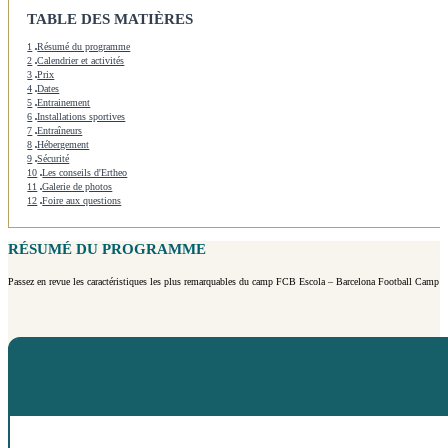
TABLE DES MATIÈRES
1
Résumé du programme
2
Calendrier et activités
3
Prix
4
Dates
5
Entrainement
6
Installations sportives
7
Entraîneurs
8
Hébergement
9
Sécurité
10
Les conseils d'Ertheo
11
Galerie de photos
12
Foire aux questions
RÉSUMÉ DU PROGRAMME
Passez en revue les caractéristiques les plus remarquables du camp FCB Escola – Barcelona Football Camp