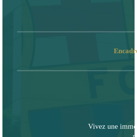
Encadre
Vivez une immer
p