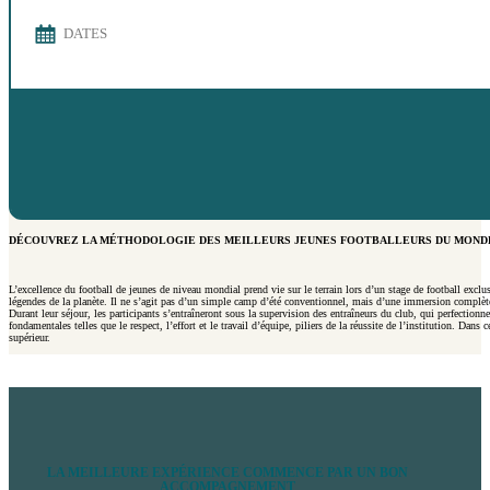
DATES
DÉCOUVREZ LA MÉTHODOLOGIE DES MEILLEURS JEUNES FOOTBALLEURS DU MONDE 
L’excellence du football de jeunes de niveau mondial prend vie sur le terrain lors d’un stage de football excl
légendes de la planète. Il ne s’agit pas d’un simple camp d’été conventionnel, mais d’une immersion compl
Durant leur séjour, les participants s’entraîneront sous la supervision des entraîneurs du club, qui perfection
fondamentales telles que le respect, l’effort et le travail d’équipe, piliers de la réussite de l’institution. Da
supérieur.
LA MEILLEURE EXPÉRIENCE COMMENCE PAR UN BON
ACCOMPAGNEMENT