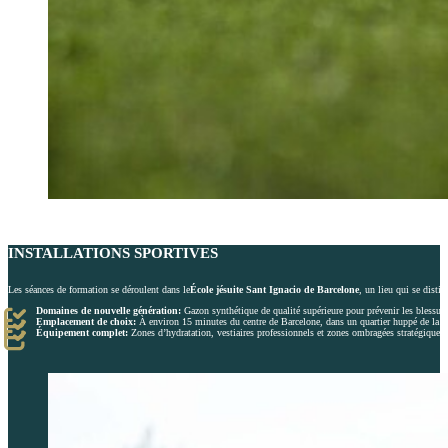
INSTALLATIONS SPORTIVES
Les séances de formation se déroulent dans le
École jésuite Sant Ignacio de Barcelone
, un lieu qui se distin
Domaines de nouvelle génération:
Gazon synthétique de qualité supérieure pour prévenir les blessure
Emplacement de choix:
À environ 15 minutes du centre de Barcelone, dans un quartier huppé de la vi
Équipement complet:
Zones d’hydratation, vestiaires professionnels et zones ombragées stratégiques.