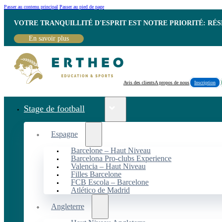
Passer au contenu principal
Passer au pied de page
VOTRE TRANQUILLITÉ D'ESPRIT EST NOTRE PRIORITÉ: RÉ
En savoir plus
Avis des clients
A propos de nous
Inscription
Stage de football
Espagne
Barcelone – Haut Niveau
Barcelona Pro-clubs Experience
Valencia – Haut Niveau
Filles Barcelone
FCB Escola – Barcelone
Atlético de Madrid
Angleterre