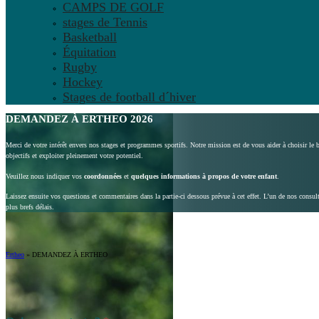
CAMPS DE GOLF
stages de Tennis
Basketball
Équitation
Rugby
Hockey
Stages de football d´hiver
DEMANDEZ À ERTHEO 2026
Merci de votre intérêt envers nos stages et programmes sportifs. Notre mission est de vous aider à choisir le
objectifs et exploiter pleinement votre potentiel.
Veuillez nous indiquer vos
coordonnées
et
quelques informations à propos de votre enfant
.
Laissez ensuite vos questions et commentaires dans la partie-ci dessous prévue à cet effet. L’un de nos consu
plus brefs délais.
Ertheo
»
DEMANDEZ À ERTHEO