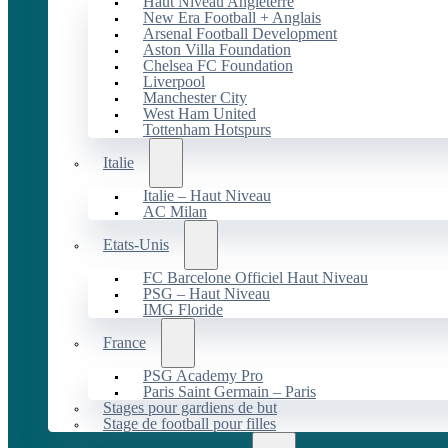
Haut Niveau Angleterre
New Era Football + Anglais
Arsenal Football Development
Aston Villa Foundation
Chelsea FC Foundation
Liverpool
Manchester City
West Ham United
Tottenham Hotspurs
Italie
Italie – Haut Niveau
AC Milan
Etats-Unis
FC Barcelone Officiel Haut Niveau
PSG – Haut Niveau
IMG Floride
France
PSG Academy Pro
Paris Saint Germain – Paris
Stages pour gardiens de but
Stage de football pour filles