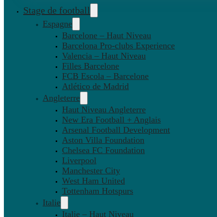
Stage de football
Espagne
Barcelone – Haut Niveau
Barcelona Pro-clubs Experience
Valencia – Haut Niveau
Filles Barcelone
FCB Escola – Barcelone
Atlético de Madrid
Angleterre
Haut Niveau Angleterre
New Era Football + Anglais
Arsenal Football Development
Aston Villa Foundation
Chelsea FC Foundation
Liverpool
Manchester City
West Ham United
Tottenham Hotspurs
Italie
Italie – Haut Niveau