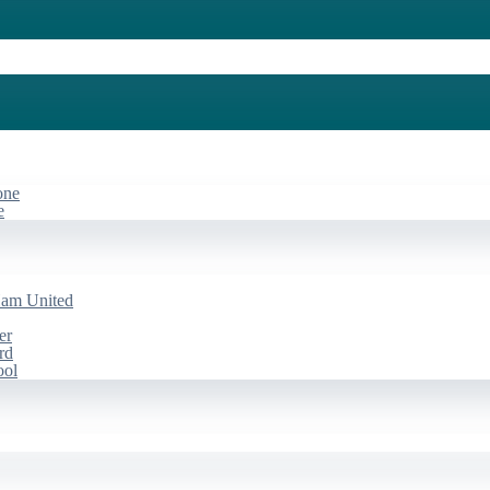
one
e
Ham United
er
rd
ool