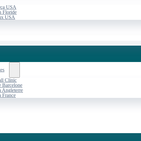
arça USA
 Floride
aux USA
tes
l Clinic
de Barcelone
n Angleterre
n France