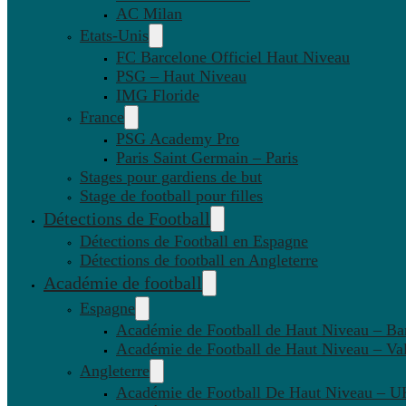
AC Milan
Etats-Unis
FC Barcelone Officiel Haut Niveau
PSG – Haut Niveau
IMG Floride
France
PSG Academy Pro
Paris Saint Germain – Paris
Stages pour gardiens de but
Stage de football pour filles
Détections de Football
Détections de Football en Espagne
Détections de football en Angleterre
Académie de football
Espagne
Académie de Football de Haut Niveau – Ba
Académie de Football de Haut Niveau – Va
Angleterre
Académie de Football De Haut Niveau – U