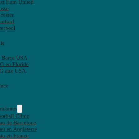
est Ham United
osse
cester
amford
verpool
ie
C Barça USA
G en Floride
PSG aux USA
ance
endantes
otball Clinic
eau de Barcelone
eau en Angleterre
eau en France