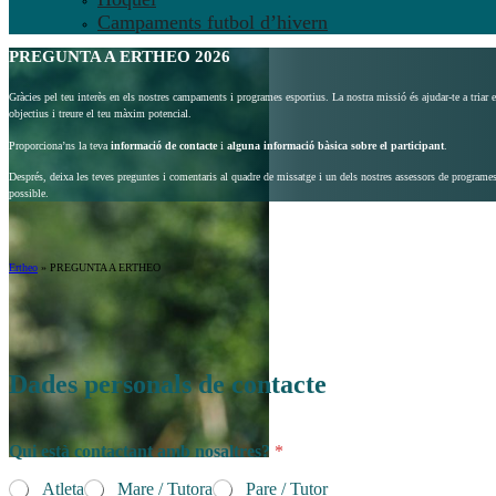
Campaments futbol d’hivern
PREGUNTA A ERTHEO 2026
Gràcies pel teu interès en els nostres campaments i programes esportius. La nostra missió és ajudar-te a triar 
objectius i treure el teu màxim potencial.
Proporciona’ns la teva
informació de contacte
i
alguna informació bàsica sobre el participant
.
Després, deixa les teves preguntes i comentaris al quadre de missatge i un dels nostres assessors de programes
possible.
Ertheo
»
PREGUNTA A ERTHEO
Dades personals de contacte
Qui està contactant amb nosaltres?
*
Atleta
Mare / Tutora
Pare / Tutor