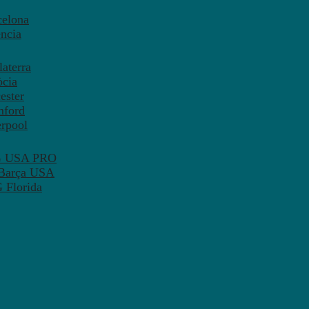
celona
ncia
aterra
òcia
ester
mford
erpool
SG USA PRO
 Barça USA
 Florida