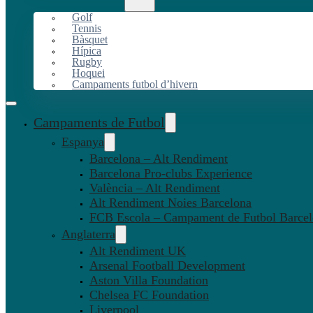
Golf
Tennis
Bàsquet
Hípica
Rugby
Hoquei
Campaments futbol d’hivern
Campaments de Futbol
Espanya
Barcelona – Alt Rendiment
Barcelona Pro-clubs Experience
València – Alt Rendiment
Alt Rendiment Noies Barcelona
FCB Escola – Campament de Futbol Barce
Anglaterra
Alt Rendiment UK
Arsenal Football Development
Aston Villa Foundation
Chelsea FC Foundation
Liverpool