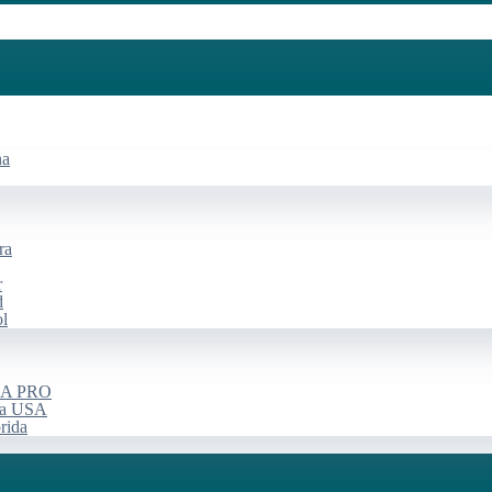
na
ra
r
d
ol
USA PRO
rça USA
rida