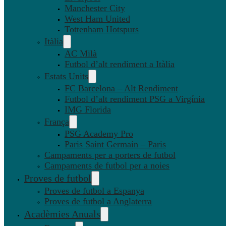
Manchester City
West Ham United
Tottenham Hotspurs
Itàlia
AC Milà
Futbol d’alt rendiment a Itàlia
Estats Units
FC Barcelona – Alt Rendiment
Futbol d’alt rendiment PSG a Virgínia
IMG Florida
França
PSG Academy Pro
Paris Saint Germain – Paris
Campaments per a porters de futbol
Campaments de futbol per a noies
Proves de futbol
Proves de futbol a Espanya
Proves de futbol a Anglaterra
Acadèmies Anuals