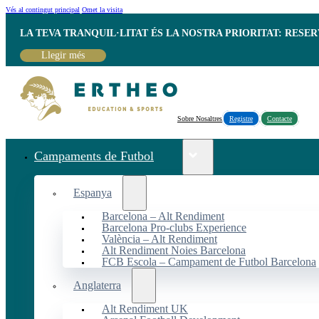
Vés al contingut principal
Omet la visita
LA TEVA TRANQUIL·LITAT ÉS LA NOSTRA PRIORITAT: RESE
Llegir més
Sobre Nosaltres
Registre
Contacte
Campaments de Futbol
Espanya
Barcelona – Alt Rendiment
Barcelona Pro-clubs Experience
València – Alt Rendiment
Alt Rendiment Noies Barcelona
FCB Escola – Campament de Futbol Barcelona
Anglaterra
Alt Rendiment UK