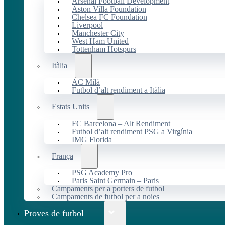
Arsenal Football Development
Aston Villa Foundation
Chelsea FC Foundation
Liverpool
Manchester City
West Ham United
Tottenham Hotspurs
Itàlia
AC Milà
Futbol d’alt rendiment a Itàlia
Estats Units
FC Barcelona – Alt Rendiment
Futbol d’alt rendiment PSG a Virgínia
IMG Florida
França
PSG Academy Pro
Paris Saint Germain – Paris
Campaments per a porters de futbol
Campaments de futbol per a noies
Proves de futbol