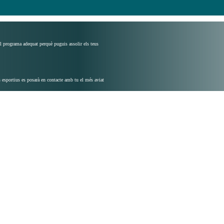
el programa adequat perquè puguis assolir els teus
 esportius es posarà en contacte amb tu el més aviat