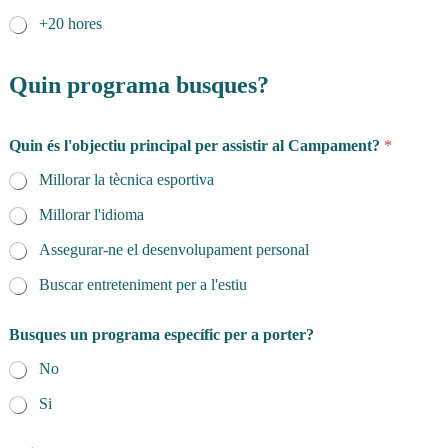
+20 hores
Quin programa busques?
P
Quin és l'objectiu principal per assistir al Campament?
*
a
í
Millorar la tècnica esportiva
s
*
Millorar l'idioma
C
o
Assegurar-ne el desenvolupament personal
g
n
Buscar entreteniment per a l'estiu
o
m
Busques un programa específic per a porter?
s
No
Si