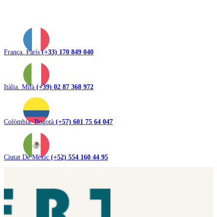
França. París
(+33) 170 849 040
Itàlia. Milà
(+39) 02 87 368 972
Colòmbia. Bogotà
(+57) 601 75 64 047
Ciutat De Mèxic
(+52) 554 160 44 95