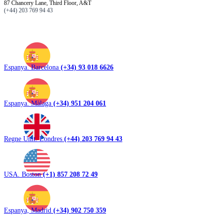
87 Chancery Lane, Third Floor, A&T
(+44) 203 769 94 43
Espanya. Barcelona
(+34) 93 018 6626
Espanya. Màlaga
(+34) 951 204 061
Regne Unit. Londres
(+44) 203 769 94 43
USA. Boston
(+1) 857 208 72 49
Espanya, Madrid
(+34) 902 750 359