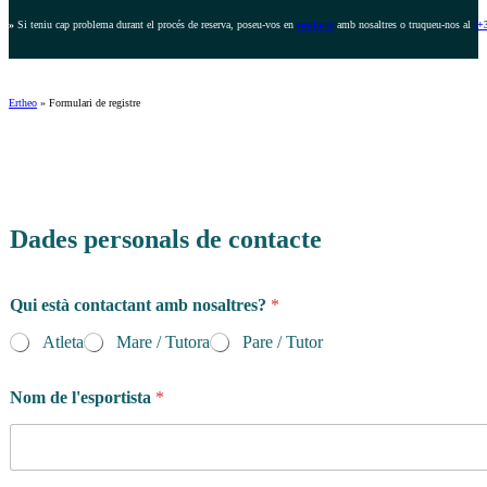
»
Si teniu cap problema durant el procés de reserva, poseu-vos en
contacte
amb nosaltres o truqueu-nos al
(+
Ertheo
»
Formulari de registre
Dades personals de contacte
Qui està contactant amb nosaltres?
*
Atleta
Mare / Tutora
Pare / Tutor
Nom de l'esportista
*