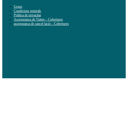
Grups
Condicions generals
Política de privacitat
Assegurança de Viatge – Cobertures
assegurança de cancel·lació – Cobertures