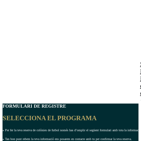
FORMULARI DE REGISTRE
SELECCIONA EL PROGRAMA
»
Per fer la teva reserva de colònies de futbol només has d’omplir el següent formulari amb tota la informació 
»
Tan bon punt rebem la teva informació ens posarem en contacte amb tu per confirmar la teva reserva.