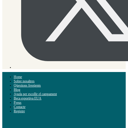
Home
Sobre nosaltres
Qüestions freqüents
Blog
Ajuda per escollir el campament
Beca esportiva EUA
Preus
Contacte
Registre