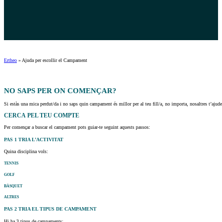
Ertheo
»
Ajuda per escollir el Campament
NO SAPS PER
ON COMENÇAR?
Si estàs una mica perdut/da i no saps quin campament és millor per al teu fill/a, no importa, nosaltres t’aju
CERCA
PEL TEU COMPTE
Per començar a buscar el campament pots guiar-te seguint aquests passos:
PAS 1
TRIA L’ACTIVITAT
Quina disciplina vols:
TENNIS
GOLF
BÀSQUET
ALTRES
PAS 2
TRIA EL TIPUS DE CAMPAMENT
Hi ha 3 tipus de campaments: