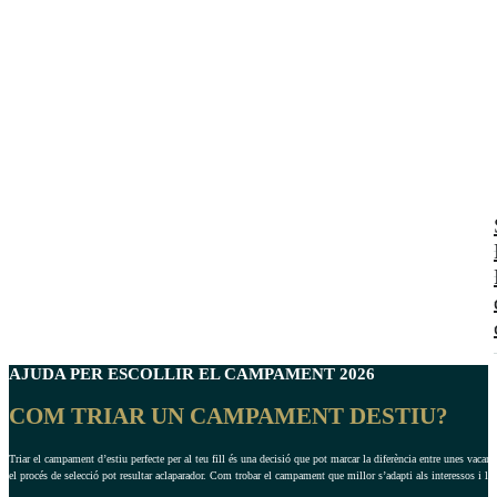
AJUDA PER ESCOLLIR EL
CAMPAMENT
2026
COM TRIAR UN CAMPAMENT DESTIU?
Triar el campament d’estiu perfecte per al teu fill és una decisió que pot marcar la diferència entre unes vaca
el procés de selecció pot resultar aclaparador. Com trobar el campament que millor s’adapti als interessos i les 