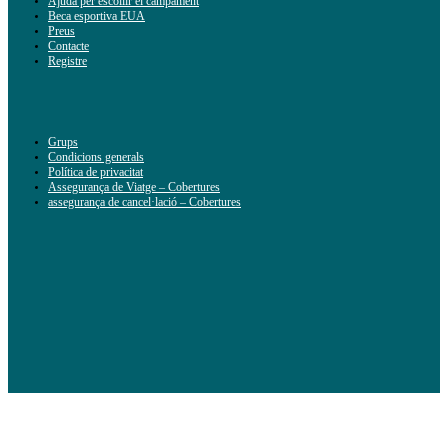
Ajuda per escollir el campament
Beca esportiva EUA
Preus
Contacte
Registre
Grups
Condicions generals
Política de privacitat
Assegurança de Viatge – Cobertures
assegurança de cancel·lació – Cobertures