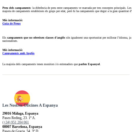
Preu dels campaments
: la diferència de preu entre campaments ve marcada per tres conceptes principals. Le
majoria de campaments estableixen els grups per edat, però hi ha campaments que degut a la gran quantitat d’
Més informació:
Guia de Preus
Els
campaments que no ofereixen classes d’anglès
són igualment una oportunitat per millorar l’idioma, ja 
nacionalitats.
Més informació:
Campaments amb Anglès
La majoria dels campaments tenen monitors i/o entrenadors que
parlen Espanyol
.
Les Nostres Oficines A Espanya
29016 Màlaga, Espanya
Paseo Reding, 23. 1º A.
(+34) 951 204 061
08007 Barcelona, Espanya
Paseo de Gracia, 54. 3º D.