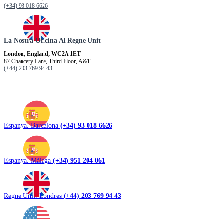
(+34) 93 018 6626
La Nostra Oficina Al Regne Unit
London, England, WC2A 1ET
87 Chancery Lane, Third Floor, A&T
(+44) 203 769 94 43
Espanya. Barcelona
(+34) 93 018 6626
Espanya. Màlaga
(+34) 951 204 061
Regne Unit. Londres
(+44) 203 769 94 43