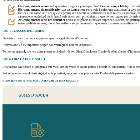
Els campaments estàndard
que estan dirigits a joves que tenen
l’esport com a hobby
. Perfect
Els campaments de tecnificació
, son un campament per a nois i noies que practiquen la seva disc
tàctics i una capacitat física que els permet dur a terme un entrenament més intensiu i realitzar cl
campaments estàndard on hi haurà nois que siguin principiants o que només juguen per divertir-se,
Als campaments d’alt rendiment
el nivell d’exigència és bastant superior a la resta, els parti
tenen qualitats innates, que volen arribar a ser professionals i que estan disposats a sacrificar-se.
PAS 3
CLASSES D’IDIOMES
Decideix si vols o no un campament que inclogui classes d’idiomes.
Aquesta decisió és important perquè pot restringir el nombre d’opcions.
Per norma general, tots els campaments estàndard i de tecnificació inclouen l’opció de rebre classes d’idiom
PAS 4
TRIA LA DESTINACIÓ
Una vegada has decidit el programa que vols, has de veure en quins països s’ofereix el campament, t’ha d’encai
Pot ser que per a tu el destí sigui el més prioritari, en aquest cas pots canviar l’ordre dels passos anteriors.
JA HO TENS TOT A PUNT PER COMENÇAR LA TEVA RECERCA!
GUIES
D’AJUDA