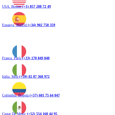
USA. Boston
(+1) 857 208 72 49
Espanya, Madrid
(+34) 902 750 359
França. París
(+33) 170 849 040
Itàlia. Milà
(+39) 02 87 368 972
Colòmbia. Bogotà
(+57) 601 75 64 047
Ciutat De Mèxic
(+52) 554 160 44 95