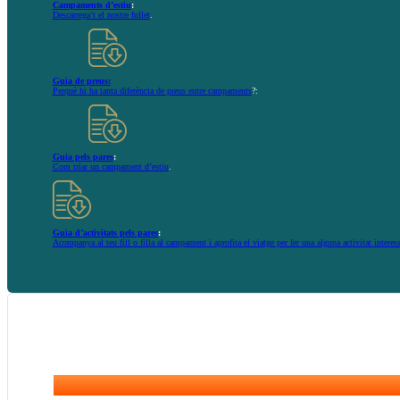
Campaments d’estiu
:
Descarrega’t el nostre fullet
.
Guia de preus:
Perquè hi ha tanta diferència de preus entre campaments
?:
Guia pels pares
:
Com triar un campament d’estiu
.
Guia d’activitats pels pares
:
Acompanya al teu fill o filla al campament i aprofita el viatge per fer una alguna activitat interes