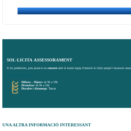
SOL·LICITA
ASSESSORAMENT
Si ho prefereixes, pots posar-te en
contacte
amb el nostre equip d’atenció al client perquè t’assessori sens
HORARI
LABORAL
Dilluns – Dijous:
de 9h a 19h
Divendres:
de 9h a 16h
Dissabte i diumenge
: Tancat
UNA ALTRA INFORMACIÓ
INTERESSANT