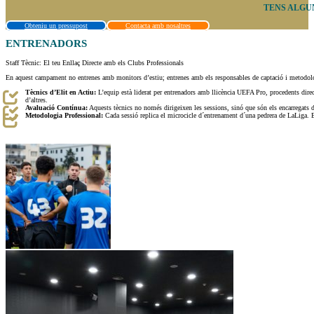
TENS ALGU
Obteniu un pressupost
Contacta amb nosaltres
ENTRENADORS
Staff Tècnic: El teu Enllaç Directe amb els Clubs Professionals
En aquest campament no entrenes amb monitors d’estiu; entrenes amb els responsables de captació i metodolog
Tècnics d’Elit en Actiu:
L’equip està liderat per entrenadors amb llicència UEFA Pro, procedents dir
d’altres.
Avaluació Contínua:
Aquests tècnics no només dirigeixen les sessions, sinó que són els encarregats de 
Metodologia Professional:
Cada sessió replica el microcicle d´entrenament d´una pedrera de LaLiga. Es t