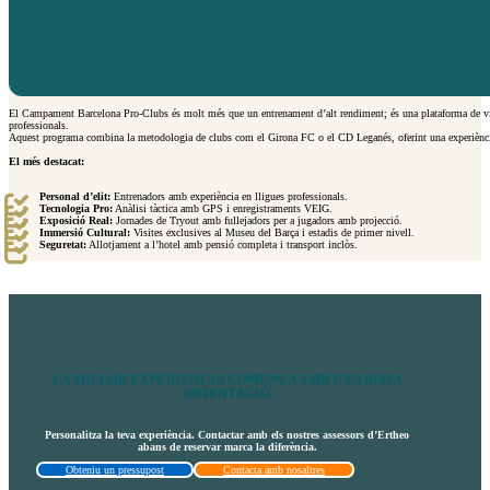
El Campament Barcelona Pro-Clubs és molt més que un entrenament d’alt rendiment; és una plataforma de visib
professionals.
Aquest programa combina la metodologia de clubs com el Girona FC o el CD Leganés, oferint una experiència
El més destacat:
Personal d’elit:
Entrenadors amb experiència en lligues professionals.
Tecnologia Pro:
Anàlisi tàctica amb GPS i enregistraments VEIG.
Exposició Real:
Jornades de Tryout amb fullejadors per a jugadors amb projecció.
Immersió Cultural:
Visites exclusives al Museu del Barça i estadis de primer nivell.
Seguretat:
Allotjament a l’hotel amb pensió completa i transport inclòs.
LA MILLOR EXPERIÈNCIA COMENÇA AMB UNA BONA
ORIENTACIÓ
Personalitza la teva experiència. Contactar amb els nostres assessors d’Ertheo
abans de reservar marca la diferència.
Obteniu un pressupost
Contacta amb nosaltres