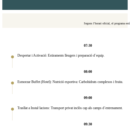
Segons l’horari oficial, el programa està
07:30
Despertar i Activació: Estiraments lleugers i preparació d´equip.
08:00
Esmorzar Buffet (Hotel): Nutrició esportiva: Carbohidrats complexos i fruita.
09:00
Trasllat a Instal·lacions: Transport privat inclòs cap als camps d´entrenament.
09:30