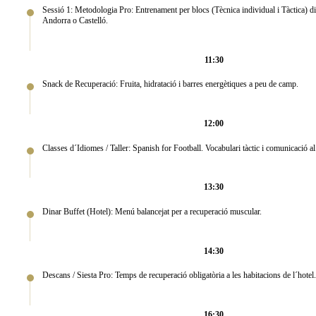
Sessió 1: Metodologia Pro: Entrenament per blocs (Tècnica individual i Tàctica) di
Andorra o Castelló.
11:30
Snack de Recuperació: Fruita, hidratació i barres energètiques a peu de camp.
12:00
Classes d´Idiomes / Taller: Spanish for Football. Vocabulari tàctic i comunicació a
13:30
Dinar Buffet (Hotel): Menú balancejat per a recuperació muscular.
14:30
Descans / Siesta Pro: Temps de recuperació obligatòria a les habitacions de l´hotel
16:30