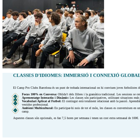
CLASSES D'IDIOMES: IMMERSIÓ I CONNEXIÓ GLOBA
El Camp Pro Clubs Barcelona és un punt de trobada internacional on hi conviuen joves futbolistes de to
Focus 100% en Conversa:
Oblida’t dels llibres i la gramàtica tradicional. Les sessions se c
Aprenentatge Interactiu i Dinàmic:
Les classes són participatives, utilitzant situacions real
Vocabulari Aplicat al Futbol:
El contingut està totalment relacionat amb la passió. Aprendràs
vestidor professional.
Ambient Multicultural:
En participar-hi nois de tot el món, les classes es converteixen en una
camp.
Aquestes classes són opcionals, es fan 7,5 hores per setmana i tenen un cost extra setmanal de 100€.