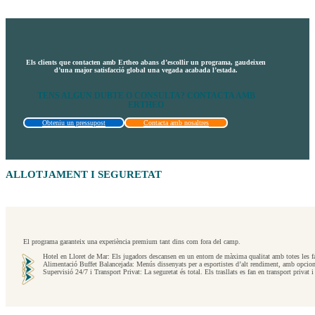
Els clients que contacten amb Ertheo abans d’escollir un programa, gaudeixen
d’una major satisfacció global una vegada acabada l’estada.
TENS ALGUN DUBTE O CONSULTA? CONTACTA AMB
ERTHEO
Obteniu un pressupost
Contacta amb nosaltres
ALLOTJAMENT I SEGURETAT
El programa garanteix una experiència premium tant dins com fora del camp.
Hotel en Lloret de Mar: Els jugadors descansen en un entorn de màxima qualitat amb totes les facil
Alimentació Buffet Balancejada: Menús dissenyats per a esportistes d’alt rendiment, amb opcions pe
Supervisió 24/7 i Transport Privat: La seguretat és total. Els trasllats es fan en transport privat