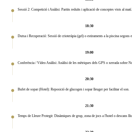
Sessió 2: Competició i Anàlisi: Partits reduïts i aplicació de conceptes vists al m
18:30
Dutxa i Recuperació: Sessió de crioteràpia (gel) o estiraments a la piscina segons e
19:00
Conferència / Vídeo Anàlisi: Anàlisi de les mètriques dels GPS o xerrada sobre Nu
20:30
Bufet de sopar (Hotel): Reposició de glucogen i sopar lleuger per facilitar el son.
21:30
Temps de Lleure Protegit: Dinàmiques de grup, zona de jocs a l'hotel o descans lli