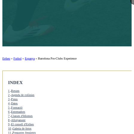
Ertheo
»
Futbol
»
Espanya
»
Barcelona Pro-Clubs Experience
INDEX
1
Resum
2
Agenda de colònies
3
Preus
4
Dates
5
Formació
6
Entrenadors
7
Classes d'Idiomes
8
Allotjament
9
El consell d'Ertheo
10
Galeria de fotos
11
Preguntes freqüents