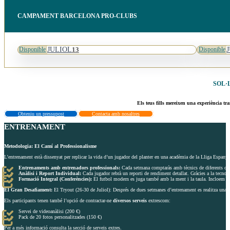
CAMPAMENT BARCELONA PRO-CLUBS
JULIOL
13
Disponible
Disponible
SOL·
Els teus fills mereixen una experiència tr
Obteniu un pressupost
Contacta amb nosaltres
ENTRENAMENT
Metodologia: El Camí al Professionalisme
L’entrenament està dissenyat per replicar la vida d’un jugador del planter en una acadèmia de la Lliga Espanyo
Entrenaments amb entrenadors professionals:
Cada setmana comptaràs amb tècnics de diferents clubs
Anàlisi i Report Individual:
Cada jugador rebrà un reporti de rendiment detallat. Gràcies a la tecnolog
Formació Integral (Conferències):
El futbol modern es juga també amb la ment i la taula. Incloem con
El Gran Desafiament:
El Tryout (26-30 de Juliol): Després de dues setmanes d’entrenament es realitza una s
Els participants tenen també l’opció de contractar-ne
diversos serveis
extrescom:
Servei de videoanàlisi (200 €)
Pack de 20 fotos personalitzades (150 €)
Per a més informació consulta la secció de serveis extres.