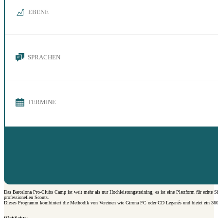
EBENE
SPRACHEN
TERMINE
Das Barcelona Pro-Clubs Camp ist weit mehr als nur Hochleistungstraining; es ist eine Plattform für echte 
professionellen Scouts.
Dieses Programm kombiniert die Methodik von Vereinen wie Girona FC oder CD Leganés und bietet ein 360