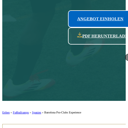
ANGEBOT EINHOLEN
PDF HERUNTERLAD
Ertheo
»
Fußballcamps
»
Spanien
»
Barcelona Pro-Clubs Experience