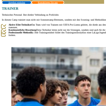
Angebot einholen
Kontaktieren Sie uns
TRAINER
Technisches Personal: Ihre direkte Verbindung zu Proficlubs
In diesem Camp trainiert man nicht mit Sommercamp-Betreuern, sondern mit den Scouting- und Methodikman
Aktive Elite-Techniker
Das Team wird von Trainern mit UEFA-Pro-Lizenz geleitet, die direkt aus d
stammen.
Kontinuierliche Bewertung
Diese Techniker leiten nicht nur die Sitzungen, sondern sind auch für die 
Professionelle Methodik:
Jede Trainingseinheit bildet den Trainingsmikrozyklus einer LaLiga-Jugenda
fordern.