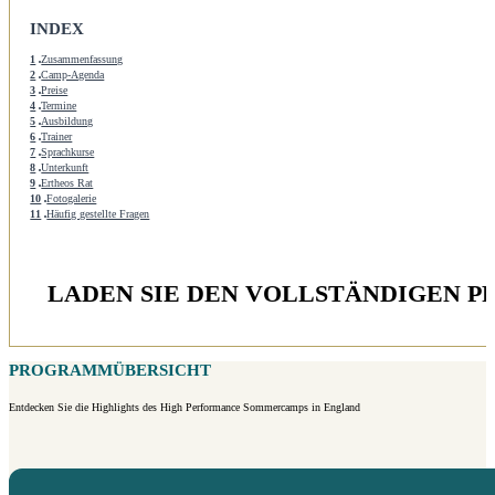
INDEX
1
Zusammenfassung
2
Camp-Agenda
3
Preise
4
Termine
5
Ausbildung
6
Trainer
7
Sprachkurse
8
Unterkunft
9
Ertheos Rat
10
Fotogalerie
11
Häufig gestellte Fragen
LADEN SIE DEN VOLLSTÄNDIGEN
PROGRAMMÜBERSICHT
Entdecken Sie die Highlights des High Performance Sommercamps in England