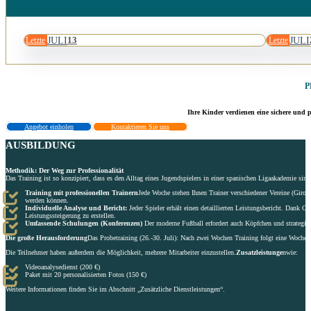
JULI
JULI
13
Letzte
Letzte
P
Ihre Kinder verdienen eine sichere und p
Angebot einholen
Kontaktieren Sie uns
AUSBILDUNG
Methodik: Der Weg zur Professionalität
Das Training ist so konzipiert, dass es den Alltag eines Jugendspielers in einer spanischen Ligaakademie simu
Training mit professionellen Trainern
Jede Woche stehen Ihnen Trainer verschiedener Vereine (Girona
werden können.
Individuelle Analyse und Bericht:
Jeder Spieler erhält einen detaillierten Leistungsbericht. Dank 
Leistungssteigerung zu erstellen.
Umfassende Schulungen (Konferenzen)
Der moderne Fußball erfordert auch Köpfchen und strategisc
Die große Herausforderung
Das Probetraining (26.-30. Juli): Nach zwei Wochen Training folgt eine Woche m
Die Teilnehmer haben außerdem die Möglichkeit, mehrere Mitarbeiter einzustellen.
Zusatzleistunge
nwie:
Videoanalysedienst (200 €)
Paket mit 20 personalisierten Fotos (150 €)
Weitere Informationen finden Sie im Abschnitt „Zusätzliche Dienstleistungen“.