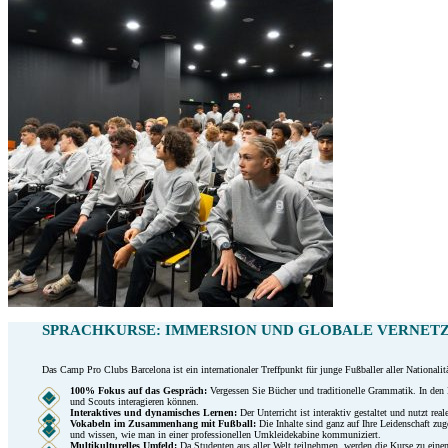
SPRACHKURSE: IMMERSION UND GLOBALE VERNET
Das Camp Pro Clubs Barcelona ist ein internationaler Treffpunkt für junge Fußballer aller Nationa
100% Fokus auf das Gespräch:
Vergessen Sie Bücher und traditionelle Grammatik. In den
und Scouts interagieren können.
Interaktives und dynamisches Lernen:
Der Unterricht ist interaktiv gestaltet und nutzt 
Vokabeln im Zusammenhang mit Fußball:
Die Inhalte sind ganz auf Ihre Leidenschaft zu
und wissen, wie man in einer professionellen Umkleidekabine kommuniziert.
Multikulturelles Umfeld:
Da Studenten aus aller Welt teilnehmen, werden die Kurse zu einem