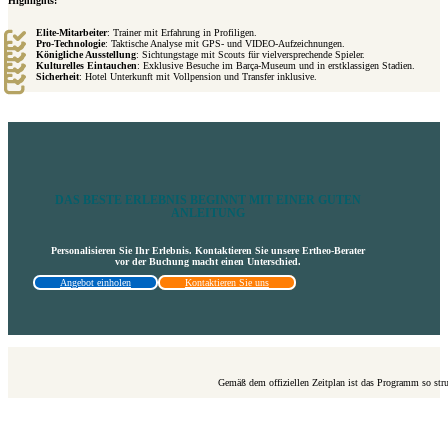
Highlights:
Elite-Mitarbeiter
: Trainer mit Erfahrung in Profiligen.
Pro-Technologie
: Taktische Analyse mit GPS- und VIDEO-Aufzeichnungen.
Königliche Ausstellung
: Sichtungstage mit Scouts für vielversprechende Spieler.
Kulturelles Eintauchen
: Exklusive Besuche im Barça-Museum und in erstklassigen Stadien.
Sicherheit
: Hotel Unterkunft mit Vollpension und Transfer inklusive.
DAS BESTE ERLEBNIS BEGINNT MIT EINER GUTEN
ANLEITUNG
Personalisieren Sie Ihr Erlebnis. Kontaktieren Sie unsere Ertheo-Berater
vor der Buchung macht einen Unterschied.
Angebot einholen
Kontaktieren Sie uns
Gemäß dem offiziellen Zeitplan ist das Programm so stru