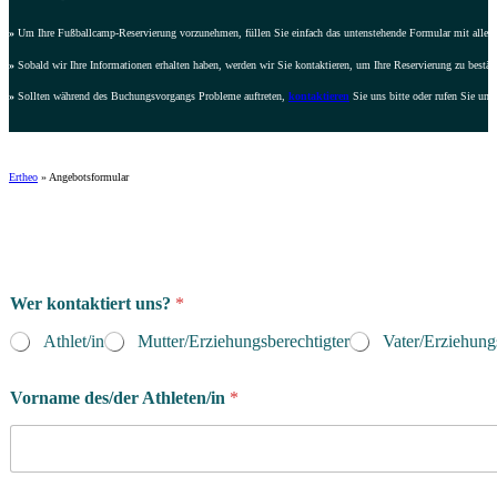
»
Um Ihre Fußballcamp-Reservierung vorzunehmen, füllen Sie einfach das untenstehende Formular mit allen e
»
Sobald wir Ihre Informationen erhalten haben, werden wir Sie kontaktieren, um Ihre Reservierung zu bestät
»
Sollten während des Buchungsvorgangs Probleme auftreten,
kontaktieren
Sie uns bitte oder rufen Sie uns
Ertheo
»
Angebotsformular
Wer kontaktiert uns?
*
Athlet/in
Mutter/Erziehungsberechtigter
Vater/Erziehung
Vorname des/der Athleten/in
*