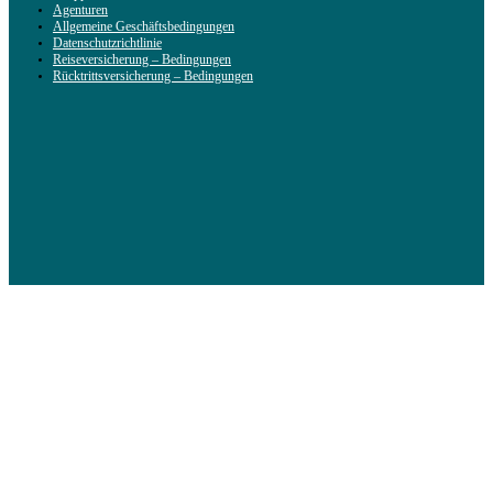
Agenturen
Allgemeine Geschäftsbedingungen
Datenschutzrichtlinie
Reiseversicherung – Bedingungen
Rücktrittsversicherung – Bedingungen