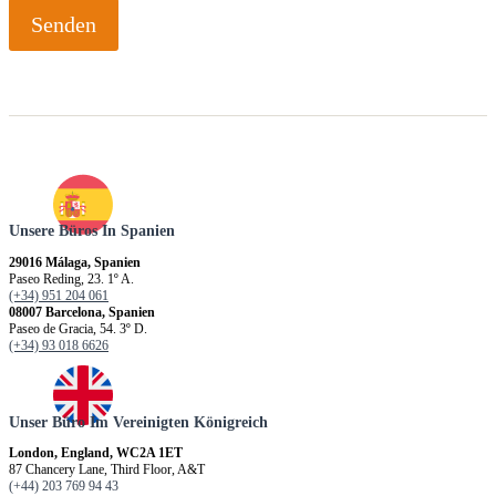
*
Senden
Unsere Büros In Spanien
29016 Málaga, Spanien
Paseo Reding, 23. 1º A.
(+34) 951 204 061
08007 Barcelona, Spanien
Paseo de Gracia, 54. 3º D.
(+34) 93 018 6626
Unser Büro Im Vereinigten Königreich
London, England, WC2A 1ET
87 Chancery Lane, Third Floor, A&T
(+44) 203 769 94 43